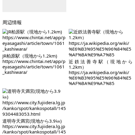
周辺情報
JR柏原駅（現地から1.2km)
https://www.chintai.net/app/p
近鉄法善寺駅（現地から
eyasagashi/article/town/1061
1.2km）
_kashiwara/
https://ja.wikipedia.org/wiki/
%E6%B3%95%E5%96%84%E5
%AF%BA%E9%A7%85
道明寺天満宮(現地から3.9㎞)
https://www.city.fujiidera.lg.jp
/kanko/spot/kankospotall/145