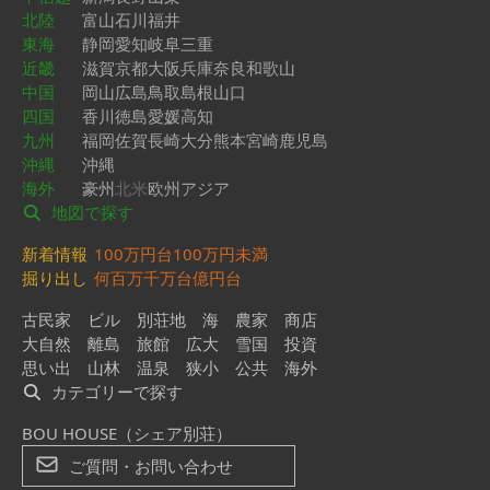
北陸
富山
石川
福井
東海
静岡
愛知
岐阜
三重
近畿
滋賀
京都
大阪
兵庫
奈良
和歌山
中国
岡山
広島
鳥取
島根
山口
四国
香川
徳島
愛媛
高知
九州
福岡
佐賀
長崎
大分
熊本
宮崎
鹿児島
沖縄
沖縄
海外
豪州
北米
欧州
アジア
地図で探す
新着情報
100万円台
100万円未満
掘り出し
何百万
千万台
億円台
古民家
ビル
別荘地
海
農家
商店
大自然
離島
旅館
広大
雪国
投資
思い出
山林
温泉
狭小
公共
海外
カテゴリーで探す
BOU HOUSE（シェア別荘）
ご質問・お問い合わせ