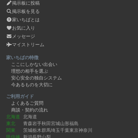
掲示板に投稿
掲示板を見る
家いちばとは
お気に入り
メッセージ
マイストリーム
家いちばの特徴
ここにしかない出会い
理想の相手を選ぶ
安心安全の独自システム
今あるものを大切に
ご利用ガイド
よくあるご質問
商談・契約の流れ
北海道
北海道
東北
青森
岩手
秋田
宮城
山形
福島
関東
茨城
栃木
群馬
埼玉
千葉
東京
神奈川
甲信越
新潟
長野
山梨