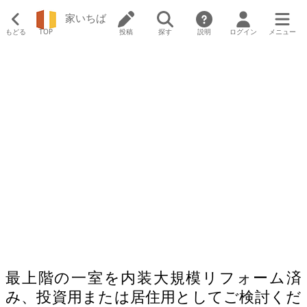
家いちば
もどる
TOP
投稿
探す
説明
ログイン
メニュー
最上階の一室を内装大規模リフォーム済
み、投資用または居住用としてご検討くだ