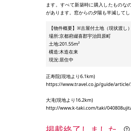
ます。すべて新築時に購入したものな
があります。窓からの夕陽も半減してし
【物件概要】※古屋付土地（現状渡し
場所:京都府綴喜郡宇治田原町
土地:201.55m²
構造:木造在来
正寿院(現地より6.1km)
https://www.travel.co.jp/guide/article
大滝(現地より16.2km)
http://www.k-taki.com/taki/040808uji
掲載終了しました