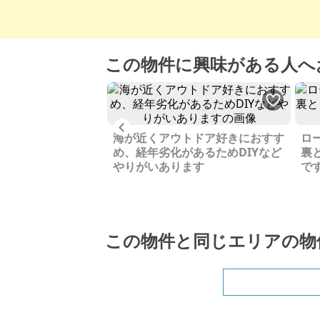
この物件に興味がある人へ
楽しめる京の奥座敷
Previous
ります
海が近くアウトドア好きにおすす
ロ
め、経年劣化があるためDIYなど
裏
やりがいあります
で
この物件と同じエリアの物