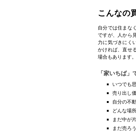
こんなの
自分では住まな
ですが、人から
力に気づきにく
かければ、直せ
場合もあります
「家いちば」
いつでも
売り出し
自分の不
どんな場
まだ中が
まだ売ろ