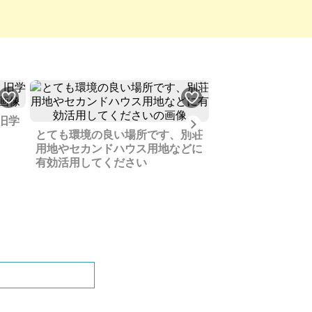
旧学
Next
とても環境の良い場所です、別荘
相続してから活用
用地やセカンドハウス用地などに
も楽しめる自然豊
有効活用してください