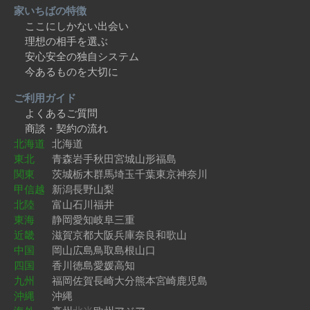
家いちばの特徴
ここにしかない出会い
理想の相手を選ぶ
安心安全の独自システム
今あるものを大切に
ご利用ガイド
よくあるご質問
商談・契約の流れ
北海道
北海道
東北
青森
岩手
秋田
宮城
山形
福島
関東
茨城
栃木
群馬
埼玉
千葉
東京
神奈川
甲信越
新潟
長野
山梨
北陸
富山
石川
福井
東海
静岡
愛知
岐阜
三重
近畿
滋賀
京都
大阪
兵庫
奈良
和歌山
中国
岡山
広島
鳥取
島根
山口
四国
香川
徳島
愛媛
高知
九州
福岡
佐賀
長崎
大分
熊本
宮崎
鹿児島
沖縄
沖縄