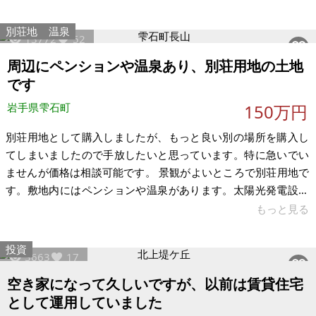
別荘地
温泉
13772
52
周辺にペンションや温泉あり、別荘用地の土地
です
岩手県雫石町
150万円
別荘用地として購入しましたが、もっと良い別の場所を購入し
てしまいましたので手放したいと思っています。特に急いでい
ませんが価格は相談可能です。 景観がよいところで別荘用地で
す。敷地内にはペンションや温泉があります。太陽光発電設備
が敷地内にありますが植樹されたりして景観を損ねないように
もっと見る
しています。 【物件概要】※土地のみ案件です 場所:岩手県岩手
郡雫石町長山岩手山 土地:650㎡～1200㎡ 建物:土地のみ 構造:
投資
3663
17
現況:原野 希望価格:150万円
空き家になって久しいですが、以前は賃貸住宅
として運用していました