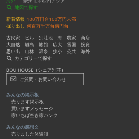
海外
豪州
北米
欧州
アジア
地図で探す
新着情報
100万円台
100万円未満
掘り出し
何百万
千万台
億円台
古民家
ビル
別荘地
海
農家
商店
大自然
離島
旅館
広大
雪国
投資
思い出
山林
温泉
狭小
公共
海外
カテゴリーで探す
BOU HOUSE（シェア別荘）
ご質問・お問い合わせ
みんなの掲示板
売ります掲示板
買いますメッセージ
家いちば空き家バンク
みんなの感想文
売りました体験談