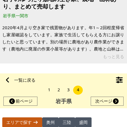
ゆくその部分を復活させるとよいと思います。ただ、地目変更
り、まとめて売却します
が可能なほどに畑は、何年も手
岩手県一関市
2020年4月より空き家で残置物があります。年1～2回程度帰省
し家屋確認をしています。家族で生活してもらえる方にお譲り
したいと思っています。別の場所に農地があり農作業ができま
す（農地内に廃屋の作業小屋等があります）。農地と山林は点
在しています。 建物は6LDK、トイレ2か所、洗面所、風呂場が
もっと見る
あります。オール電化ではなく、エコキュート、IHコンロ設備
があります。全体的に経年劣化しているので少しの改修が必要
で、床、配管工事に費用がかかると思われます。現状は雑草や
一覧に戻る
木々が伸び放題でだいぶ伐採等必要です。 【物件概要】※古屋
1
2
3
4
付土地 場所：岩手県一関市萩荘 土地：宅地（874㎡） 農地
（1,300㎡・
岩手県
前ページ
次ページ
奥州
三陸
盛岡
エリアで探す