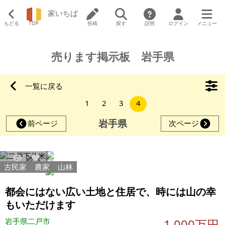
家いちば
もどる
TOP
投稿
探す
説明
ログイン
メニュー
売ります掲示板 岩手県
一覧に戻る
1
2
3
4
岩手県
前ページ
次ページ
古民家
農家
山林
41124
177
都会にはない広い土地と住居で、時には山の幸
もいただけます
岩手県二戸市
1,000万円