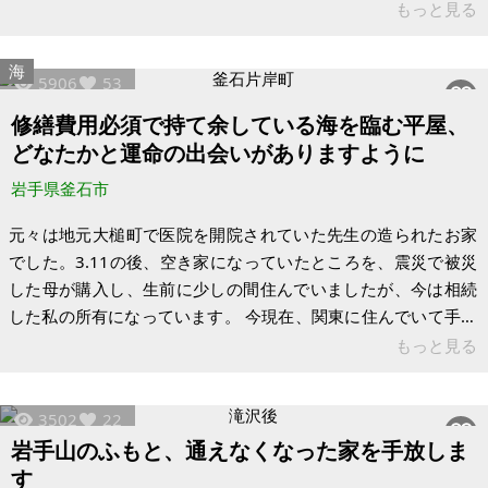
要】※古屋付土地 場所：岩手県北上市村崎野 土地：69.3㎡ 建
もっと見る
物：48.22㎡ 構造：木造 2階建て 現況：空き屋（残置物あり）
昭和51年築/木造1階居間と台所・2階和室2部屋 ※現状有姿、お
海
5906
53
よび公簿売買でのお取引きとなります。 ※問い合わせ多数ある
いは取引条件等により、上記と実際の取引価格とが異なる価格
修繕費用必須で持て余している海を臨む平屋、
にて商談合意される場合もあります。 ※物件を安く購入
どなたかと運命の出会いがありますように
岩手県釜石市
元々は地元大槌町で医院を開院されていた先生の造られたお家
でした。3.11の後、空き家になっていたところを、震災で被災
した母が購入し、生前に少しの間住んでいましたが、今は相続
した私の所有になっています。 今現在、関東に住んでいて手入
れができず、雨漏り箇所などの手直しにもお金が必要となるの
もっと見る
で、シングルで子育て中の私はこの家を持て余し、放置してし
まっている状況です。お金があったら、いくらでも直して住め
3502
22
るのに、勿体ないです。 海岸が真下にみえる高台に位置し、景
岩手山のふもと、通えなくなった家を手放しま
色が抜群によく、とても静かです。しかし、空き家バンクに登
す
録しようと思った矢先、レッドゾーンに指定されてしまい、引