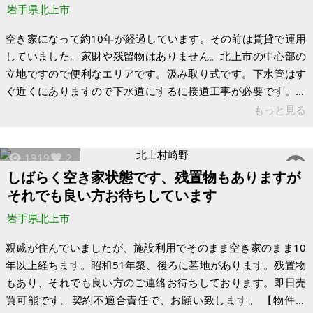
岩手県北上市
空き家になって約10年が経過しています。その前は賃貸で運用
していました。家財や残留物はありません。北上市の中心部の
立地ですので便利なエリアです。汲み取り式です。下水管はす
ぐ近くにありますので下水道にするに接道工事が必要です。現
地にキーボックスを設置していますのでいつでも内覧できま
もっと見る
す。 【物件概要】※古屋付土地 場所：岩手県北上市堤ケ丘 土
地：173㎡（約53坪） 建物：64㎡（約20坪） 構造：木造2階建
1919
2
現況：空き家 年間固定資産税額：20,700円 1985年築【新耐震
しばらく空き家状態です、残置物もありますが
基準） 土地評価額：321万3,000円 建物評価額：94万8,000円
それでも良い方お待ちしています
※現状有姿、および公簿売買でのお取引きとな
岩手県北上市
親戚が住んでいましたが、施設利用でそのまま空き家のまま10
年以上経ちます。昭和51年築、後ろに墓地があります。残置物
もあり、それでも良い方のご連絡お待ちしております。即日売
買可能です。契約不適合責任で、お願い致します。 【物件概