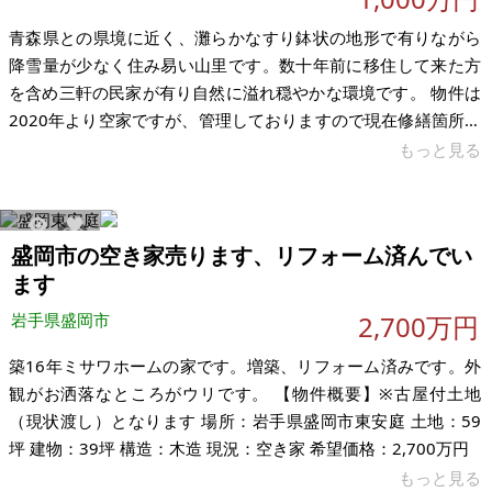
青森県との県境に近く、灘らかなすり鉢状の地形で有りながら
降雪量が少なく住み易い山里です。数十年前に移住して来た方
を含め三軒の民家が有り自然に溢れ穏やかな環境です。 物件は
2020年より空家ですが、管理しておりますので現在修繕箇所は
見つかっておりません。母家は木組工法で造られており、広々
もっと見る
とした間取り、強固な造りで夏季はエアコン無しでも可能で
す。冬季は薪ストーブで速暖、薪は5年分確保済です。大きな家
具、調度品はそのままお使い頂けます(不用品は処分済み)。納
21615
21
盛岡市の空き家売ります、リフォーム済んでい
屋、乾燥小屋の一部には、農業に使用した道具がそのまま置い
ます
て有ります。 母家の前の畑は管理し易く家庭菜園や花作りも楽
しめます。畑は2021年原
岩手県盛岡市
2,700万円
築16年ミサワホームの家です。増築、リフォーム済みです。外
観がお洒落なところがウリです。 【物件概要】※古屋付土地
（現状渡し）となります 場所：岩手県盛岡市東安庭 土地：59
坪 建物：39坪 構造：木造 現況：空き家 希望価格：2,700万円
もっと見る