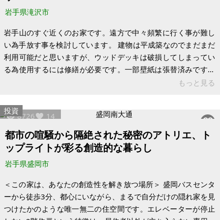
き取り手がみつかりません。物
岩手県滝沢市
岩手山のすぐ近くのお家です。遠方で中々頻繁に行く事が難し
い為手放す事を検討しています。 建物は平成築なのでまだまだ
利用可能だと思いますが、ウッドデッキは破損してしまってい
る為使用するには修繕が必要です。一部壁紙は張替済みです。
洗面台や浴室のシャワー水栓は新品未使用です。トイレは簡易
もっと見る
水洗の汲取です。建物内は残置物はほぼありませんが、物置等
には残置物がございますが現状のままお引渡し希望です。内装
投資
8726
14
やウッドデッキも修繕すれば定住は勿論別荘利用にも凄くいい
と思います。水道も井戸水利用なので水道料金はかからず使い
都市の喧騒から隔絶された秘密のアトリエ、ト
放題です。物件までの道が夏場は草が茂って道幅が少し狭くな
ップライトが彩る創造的な暮らし
りますので草刈りが必要です。冬は建物
岩手県盛岡市
＜この家は、あなたの創造性を解き放つ場所＞ 盛岡バスセンタ
ーから徒歩3分、都心にいながら、まるで自分だけの隠れ家を見
つけたかのような唯一無二の住空間です。エレベーターが停止