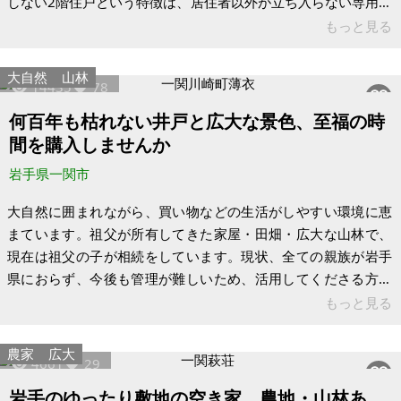
しない2階住戸という特徴は、居住者以外が立ち入らない専用の
共用階段を創出。住まいと仕事の空間を美しく分けるSOHOや
もっと見る
二世帯での利用を可能にし、誰にも邪魔されないプライベート
なアプローチを演出します。 玄関を開ければ、そこはあなたの
大自然
山林
14435
78
創造性が花開くアトリエです。最も印象的なのは、26.8帖の広
大なLDKを照らすトップライトの存在。南東角住戸の3面採光に
何百年も枯れない井戸と広大な景色、至福の時
加え、天窓から降り注ぐ自然光が、空間全体に穏やかな光と風
間を購入しませんか
を届けます。お子様の
岩手県一関市
大自然に囲まれながら、買い物などの生活がしやすい環境に恵
まています。祖父が所有してきた家屋・田畑・広大な山林で、
現在は祖父の子が相続をしています。現状、全ての親族が岩手
県におらず、今後も管理が難しいため、活用してくださる方に
お譲りしたいです。 地目は畑もありますが、そのままですと、
もっと見る
農地法により売買が出来なかった為、非農地パトロールを2024
年7月に終え、山林判定で地目が変更予定です。2025年の春頃
農家
広大
4661
29
には、行政からの正式書面が発行され、その後に非農地申請を
出せる状況となっています。もしも、畑を希望する方は、ゆく
岩手のゆったり敷地の空き家、農地・山林あ