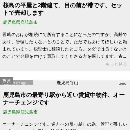
車場がありません。JR鹿児島駅や市電の水族館前駅が近くにあ
桜島の平屋と2階建て、目の前が港です、セッ
ります。鹿児島の街中で民家が密集しており、スーパーなども
トで売却します
近い場所ですので、生活には比較
鹿児島県鹿児島市
親戚のおばが相続にて所有することになったのですが、高齢で
あり、管理したくないとのことで、ただでもあげてほしいと頼
まれています。税理士に相談したところ、タダでは良くないと
のことで金額を付けて買取してくださる方を探してます。古民
家で住めますが古いです。しかし、目の前は、港なので、眺め
もっと見る
は最高です。 「木造平屋建て」と「コンクリート2階建て」の2
棟の建物があります。土地と2棟のセット販売になります。木造
投資
3752
4
平屋建ては、普通の古民家ですが、キッチン付近の床と、トイ
レ付近の床下は、へこんでおり、修繕が必要かと思います。
鹿児島市の最寄り駅から近い賃貸中物件、オー
（そのままで、昨年は住んでいました）。コンクリート2階建て
ナーチェンジです
（登録は倉庫となっている）は、１
鹿児島県鹿児島市
オーナーチェンジです。遠方への引っ越しの為、管理が難しい