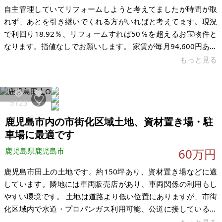
自主管理していてリフォームしようと考えてましたが時間が取
れず、あとを引き継いでくれる方がいればと考えてます。現況
で利回り18.92％、リフォームすれば50％を超えるお宝物件と
なります。指値なしでお願いします。 家賃が毎月94,600円あり
ます。10部屋中3部屋入居中で当分は退去の予定はありませ
もっと見る
ん。4部屋リフォーム途中で未使用のユニットバスが、4部屋に
設置済みです。要リフォーム物件です。 鹿児島市役所まで車で
8分。周辺は最近も新築が建つような便利な地域で、閑静な住宅
5123
5
街です。駐車場は10台分あります。階段や屋根などリフォーム
鹿児島市内の市街化区域土地、資材置き場・駐
必要です。駐車場10台分あり、更地で1,500万円くらいの土地
です。
車場に最適です
鹿児島県鹿児島市
60万円
鹿児島市田上の土地です。約150坪あり、資材置き場などに適
しています。隣地には車両販売店があり、車両関係の利用もし
やすい環境です。 土地は道路より低い位置にありますが、市街
化区域内で水道・プロパンガス利用可能、公道に接しているた
め住宅利用も可能です。境界未確定・現況渡しとなりますの