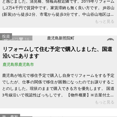
と感じました。清見橋、情報高校近隣です。2019年リフォーム
し2万4千円で賃貸中です。家賃滞納も無く良い方です。 JR谷山
(新装)から徒歩2分、市電から徒歩3分です。中山谷山地区は開
発が進み更に人口増加発展中の街です。北東に遮るものはなく8
もっと見る
階ベランダからは川、山が望め絶景です。(駅も見えます) 【物
件概要】（区分所有） 場所：鹿児島県鹿児島市谷山 土地： 建
投資
5475
16
物： 構造：コンクリート10階建 現況：入居中
リフォームして住む予定で購入しました、国道
沿いにあります
鹿児島県鹿児島市
鹿児島が地元で移住予定で購入し自身でリフォームをする予定
でしたが、仕事の関係で移住が困難になったのでお譲りするこ
とのしました。現状のままで購入できる方を優先します。 国道
3号線沿いで視認性ばっちしです。 【物件概要】※古屋付土地
（現状渡し）となります 場所：鹿児島県鹿児島市新照院町 土
もっと見る
地： 建物： 構造：木造板瓦葺平屋建 現況：
海
農家