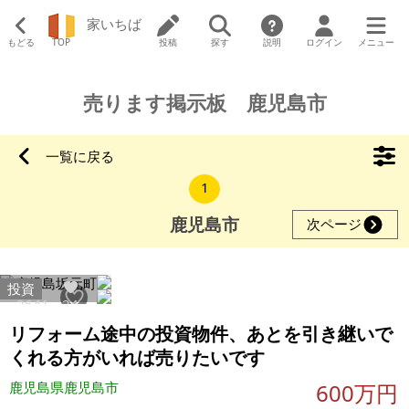
家いちば
もどる
TOP
投稿
探す
説明
ログイン
メニュー
売ります掲示板 鹿児島市
一覧に戻る
1
鹿児島市
次ページ
投資
2641
24
リフォーム途中の投資物件、あとを引き継いで
くれる方がいれば売りたいです
鹿児島県鹿児島市
600万円