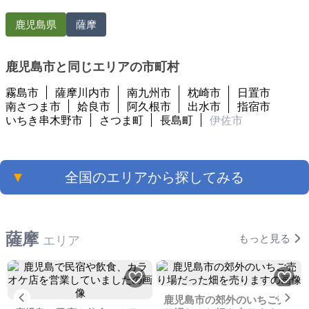
鹿児島県
薩摩
鹿児島市と同じエリアの市町村
霧島市
薩摩川内市
南九州市
枕崎市
日置市
南さつま市
姶良市
阿久根市
出水市
指宿市
いちき串木野市
さつま町
長島町
伊佐市
▼
全国のエリアから探してみる
薩摩
もっと見る
エリア
Previous
Ne
鹿児島市の郊外のいちご売