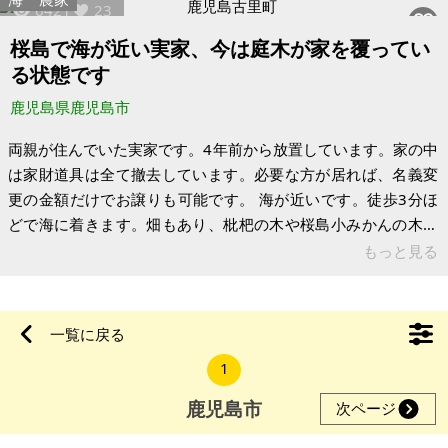
6421
23
桜島で海が近い実家、今は庭木が家を覆ってい
る状態です
鹿児島県鹿児島市
両親が住んでいた実家です。4年前から放置しています。家の中
は家財道具は全て撤去しています。必要な方が居れば、名義変
更の金額だけでお譲りも可能です。 海が近いです。徒歩3分ほ
どで海に着きます。畑もあり、枇杷の木や桜島小みかんの木も
あります。今はどうなっているかわからないです。庭木が茂っ
もっと見る
てしまい、家を覆っています。 【物件概要】※古屋付土地（現
状渡し）となります 場所：鹿児島県鹿児島市古里町 土地：100
坪ほどあると思います。 建物：昭和52年3月築30～35坪ほどだ
一覧に戻る
と思います。5DK 構造：木造 現況：空き家 ※問い合わせ多数あ
1
るいは取引条件等により、上記と実際の取引価格とが異なる価
格にて
鹿児島市
次ページ