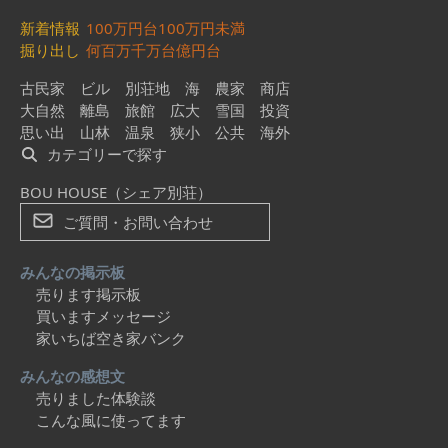
新着情報
100万円台
100万円未満
掘り出し
何百万
千万台
億円台
古民家
ビル
別荘地
海
農家
商店
大自然
離島
旅館
広大
雪国
投資
思い出
山林
温泉
狭小
公共
海外
カテゴリーで探す
BOU HOUSE（シェア別荘）
ご質問・お問い合わせ
みんなの掲示板
売ります掲示板
買いますメッセージ
家いちば空き家バンク
みんなの感想文
売りました体験談
こんな風に使ってます