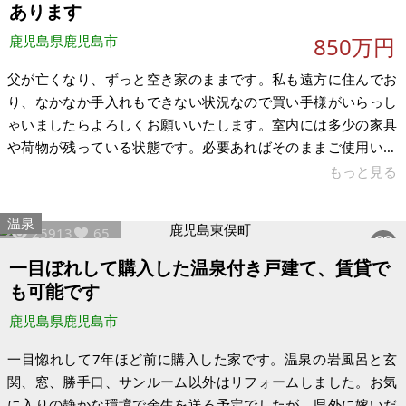
あります
鹿児島県鹿児島市
850万円
父が亡くなり、ずっと空き家のままです。私も遠方に住んでお
り、なかなか手入れもできない状況なので買い手様がいらっし
ゃいましたらよろしくお願いいたします。室内には多少の家具
や荷物が残っている状態です。必要あればそのままご使用いた
だいても構いませんし、ご不要でしたならばこちらで処分いた
もっと見る
します。早い段階で売りたいので価格の交渉はさせていただき
ます。 目前には海が広がり、落ち着いた環境だと思います。駐
温泉
25913
65
車スペースも2～3台(軽)は可能です。菜園可能な用地もありま
す。 【物件概要】※古屋付土地（現状渡し）となります 場所：
一目ぼれして購入した温泉付き戸建て、賃貸で
鹿児島県鹿児島市喜入前之浜町 土地：430㎡ 建物：86.97㎡ 構
も可能です
造：木造1階建
鹿児島県鹿児島市
一目惚れして7年ほど前に購入した家です。温泉の岩風呂と玄
関、窓、勝手口、サンルーム以外はリフォームしました。お気
に入りの静かな環境で余生を送る予定でしたが、県外に嫁いだ