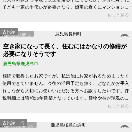
子ども一家の手伝いが必要となり、娘宅の近くにマンションを
借りて生活しています。将来戻りたい思いはありますが難しい
もっと見る
かもしれません。当面は賃貸で維持したいと考えています。駐
車場1台込みで家賃6万円での賃貸を考えています。1～2年居住
古民家
3230
9
後、購入希望があれば応相談、という事でお願いします。
3LDK +サンルーム。洋室6畳、続き間の和室6畳×2床の間付き
空き家になって長く、住むにはかなりの修繕が
です。3室とも収納があります。毎日温泉に入れること（冬場は
必要になりそうです
追い焚きが必要）、静かで景
鹿児島県鹿児島市
相続で取得したお家ですが、私は他にお家があるためまったく
使用できていません。今後の活用予定も無く、どなたかお手入
れしながら大切にお使いいただける方へお譲りしたいです。課
税明細上は昭和56年建築となっています。建物や柱が現況の耐
震基準とかけ離れている可能性が高いです。 土地は四角形に近
もっと見る
い形をしていて、接道がありますが、付近がこう配や傾斜にな
っているエリアです。高台にあり、坂道をのぼる必要がありま
古民家
海
7352
34
す。道路は軽自動車が1台通れるかどうかくらいの狭い幅で、駐