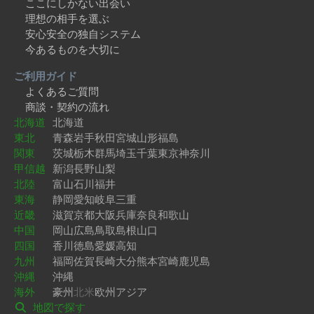
ここにしかない出会い
理想の相手を選ぶ
安心安全の独自システム
今あるものを大切に
ご利用ガイド
よくあるご質問
商談・契約の流れ
北海道
北海道
東北
青森
岩手
秋田
宮城
山形
福島
関東
茨城
栃木
群馬
埼玉
千葉
東京
神奈川
甲信越
新潟
長野
山梨
北陸
富山
石川
福井
東海
静岡
愛知
岐阜
三重
近畿
滋賀
京都
大阪
兵庫
奈良
和歌山
中国
岡山
広島
鳥取
島根
山口
四国
香川
徳島
愛媛
高知
九州
福岡
佐賀
長崎
大分
熊本
宮崎
鹿児島
沖縄
沖縄
海外
豪州
北米
欧州
アジア
地図で探す