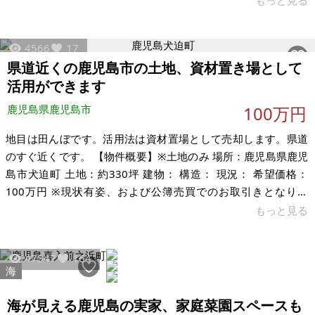
もっと見る
で、現地をご確認のうえご検討をよろしくお願いいたします。
【物件概要】※土地のみ 場所：鹿児島県鹿児島市田上 土地：
4566
17
533.00㎡ 建物：なし 構造： 現況：草木繁茂 希望価格：60万円
県道近くの鹿児島市の土地、資材置き場として
（相談に応じます） ※現状有姿、および公簿売買でのお取引き
活用ができます
となります。
鹿児島県鹿児島市
100万円
地目は田んぼです。活用法は資材置場として売却します。県道
のすぐ近くです。 【物件概要】※土地のみ 場所：鹿児島県鹿児
島市犬迫町 土地：約330坪 建物： 構造： 現況： 希望価格：
100万円 ※現状有姿、および公簿売買でのお取引きとなりま
す。
もっと見る
47547
164
海
海が見える鹿児島の実家、家庭菜園スペースも