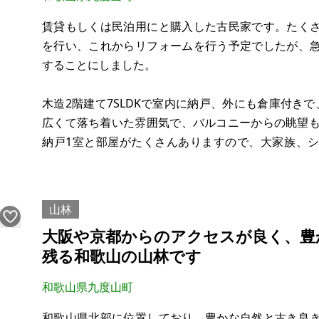
賃貸もしくは民泊用にと購入した古民家です。たく
を行い、これからリフォームを行う予定でしたが、
することにしました。
木造2階建て7SLDKで室内に納戸、外にも倉庫付き
広くて落ち着いた雰囲気で、バルコニーからの眺望も
納戸1室と部屋がたくさんありますので、大家族、
色々と考えられます。また、外に2階建の倉庫があり
ど、たっぷり収納出来ます。さらに最寄り駅までは徒
山林
大阪や京都からのアクセスが良く、豊
残る和歌山の山林です
和歌山県九度山町
和歌山県北部に位置しており、豊かな自然と古き良