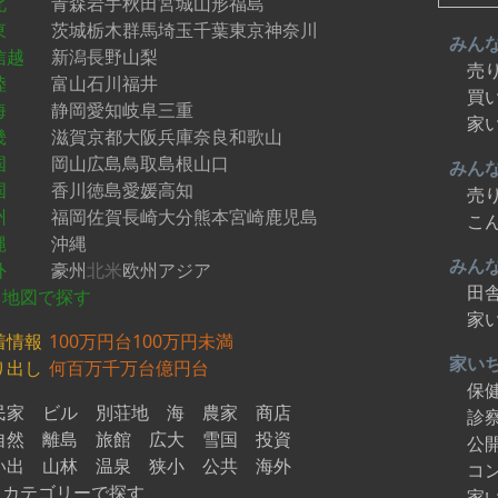
北
青森
岩手
秋田
宮城
山形
福島
東
茨城
栃木
群馬
埼玉
千葉
東京
神奈川
みん
信越
新潟
長野
山梨
売
陸
富山
石川
福井
買
海
静岡
愛知
岐阜
三重
家
畿
滋賀
京都
大阪
兵庫
奈良
和歌山
国
岡山
広島
鳥取
島根
山口
みん
国
香川
徳島
愛媛
高知
売
州
福岡
佐賀
長崎
大分
熊本
宮崎
鹿児島
こ
縄
沖縄
みん
外
豪州
北米
欧州
アジア
田
地図で探す
家
着情報
100万円台
100万円未満
家い
り出し
何百万
千万台
億円台
保
民家
ビル
別荘地
海
農家
商店
診
自然
離島
旅館
広大
雪国
投資
公
い出
山林
温泉
狭小
公共
海外
コ
カテゴリーで探す
家