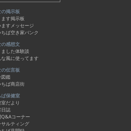
なの掲示板
ります掲示板
いますメッセージ
いちば空き家バンク
なの感想文
りました体験談
んな風に使ってます
なの伝言板
舎図鑑
いちば商店街
ちば保健室
健室だより
察日誌
開Q&Aコーナー
ンサルティング
いちば見聞録