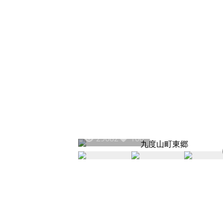
29682
160