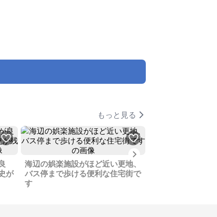
もっと見る
Next
良
海辺の娯楽施設がほど近い更地、
田舎の雰囲気が感
史が
バス停まで歩ける便利な住宅街で
和歌山市内が近く
す
す