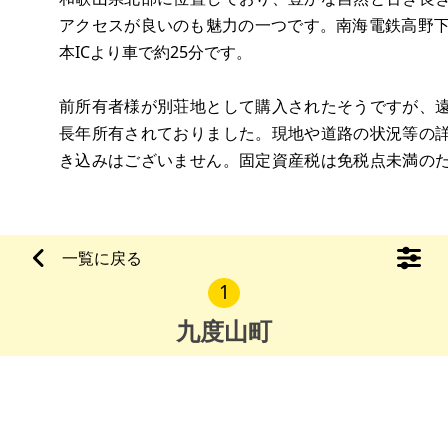
アクセスが良いのも魅力の一つです。南海電鉄高野下
本ICより車で約25分です。
前所有者様が別荘地として購入されたそうですが、
長年所有されておりました。現地や道路の状況等の
き込みはございません。固定資産税は免税点未満の
用もかかっておりません。ご興味がある方はお気軽に
【物件概要】※土地のみ案件です
一覧に戻る
場所：和歌山県伊都郡九度山町東郷
1
土地：263㎡（
九度山町