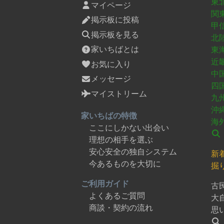
東
マイページ
関
掲示板に投稿
甲
掲示板を見る
北
家いちばとは
東
近
お気に入り
中
メッセージ
四
マイストリーム
九
沖
家いちばの特徴
海
ここにしかない出会い
理想の相手を選ぶ
安心安全の独自システム
新
今あるものを大切に
掘
ご利用ガイド
古
よくあるご質問
大
商談・契約の流れ
思