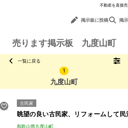
不動産を直接売
掲示板に投稿
掲
売ります掲示板 九度山町
一覧に戻る
1
九度山町
古民家
眺望の良い古民家、リフォームして民
和歌山県九度山町