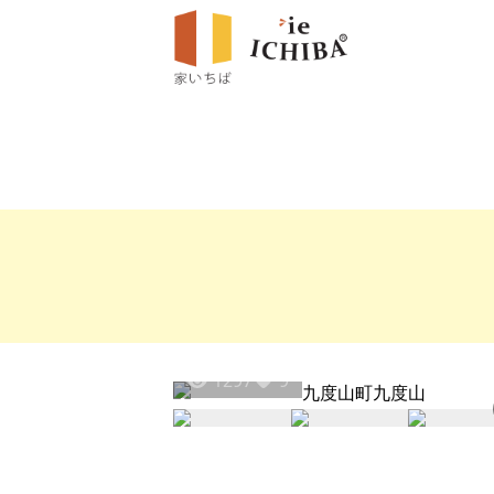
1297
9