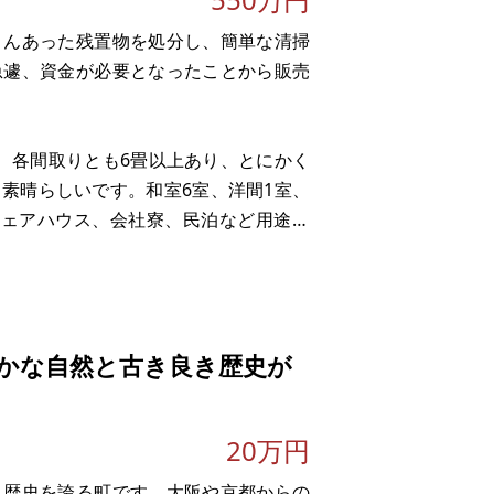
さんあった残置物を処分し、簡単な清掃
急遽、資金が必要となったことから販売
で、各間取りとも6畳以上あり、とにかく
素晴らしいです。和室6室、洋間1室、
シェアハウス、会社寮、民泊など用途が
ますので、普段使わない季節物の道具な
歩8分と便利です。デメリッ
かな自然と古き良き歴史が
20万円
き歴史を誇る町です。大阪や京都からの