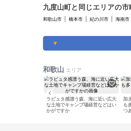
九度山町と同じエリアの市
和歌山市
橋本市
紀の川市
海南市
▼
和歌山
エリア
Previous
民家、リフォームし
していました
ラピュタ感漂う森、海に近い広大
加
な土地でキャンプ場経営などはい
も
かがですか
つ