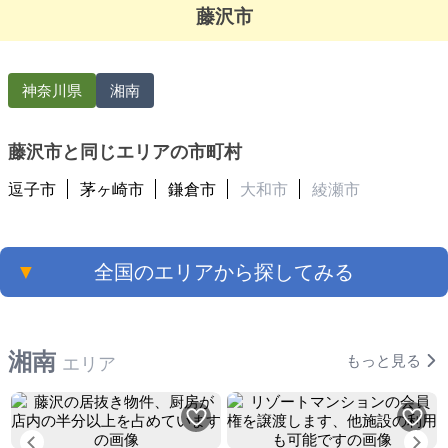
藤沢市
神奈川県
湘南
藤沢市と同じエリアの市町村
逗子市
茅ヶ崎市
鎌倉市
大和市
綾瀬市
▼
全国のエリアから探してみる
湘南
もっと見る
エリア
Previous
Ne