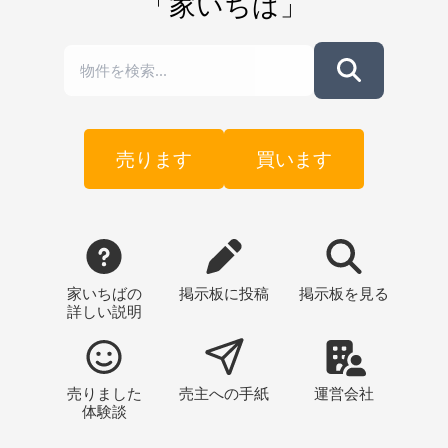
「家いちば」
売ります
買います
家いちばの
掲示板
に投稿
掲示板
を見る
詳しい説明
売りました
売主への
手紙
運営会社
体験談