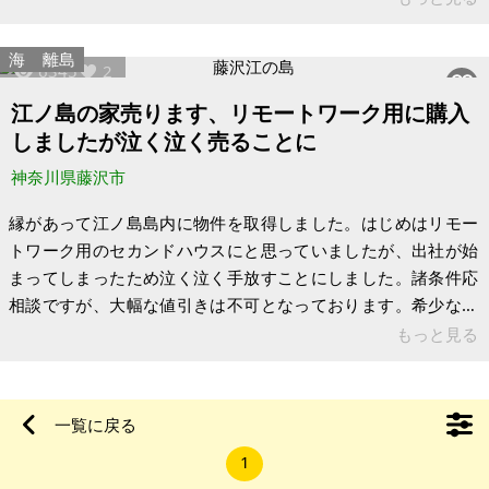
よりも安いです。また土地をお持ちの方なら別荘（セカンドル
ーム）としての利用価値もあります。 免許が無くても係留は可
海
離島
6345
2
能で、夕日を見ながら飲むビールは最高です。お友達とのデッ
キパーティも至福のひとときが味わえます。お気軽に内覧もご
江ノ島の家売ります、リモートワーク用に購入
検討下さい。因みに早期に購入希望されますと多少のお値引き
しましたが泣く泣く売ることに
が可能とのことです。写真の一
神奈川県藤沢市
縁があって江ノ島島内に物件を取得しました。はじめはリモー
トワーク用のセカンドハウスにと思っていましたが、出社が始
まってしまったため泣く泣く手放すことにしました。諸条件応
相談ですが、大幅な値引きは不可となっております。希少な江
ノ島島内にある物件で、お部屋からは唯一無二の眺望！リビン
もっと見る
グから相模湾が一望できます。 【物件概要】 場所:神奈川県藤
沢市江ノ島 土地:42.28㎡ 建物:76.60㎡ 構造:木造3階建て 現況:
ハウスクリーニング済み ・築年数:29年 ・建ぺい率:40％ ・容
一覧に戻る
積率:200％
1