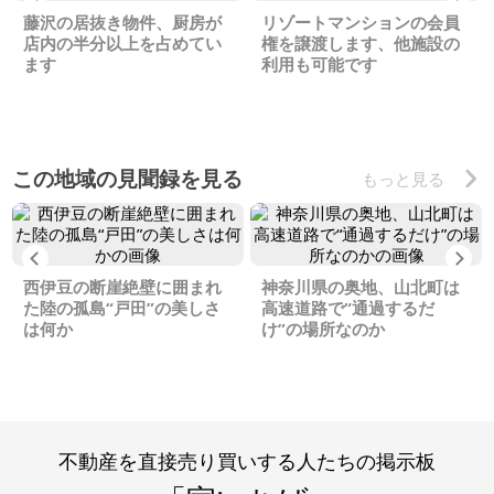
藤沢の居抜き物件、厨房が
リゾートマンションの会員
店内の半分以上を占めてい
権を譲渡します、他施設の
ます
利用も可能です
この地域の見聞録を見る
もっと見る
Previous
Ne
西伊豆の断崖絶壁に囲まれ
神奈川県の奥地、山北町は
た陸の孤島“戸田”の美しさ
高速道路で“通過するだ
は何か
け”の場所なのか
不動産を直接売り買いする人たちの掲示板