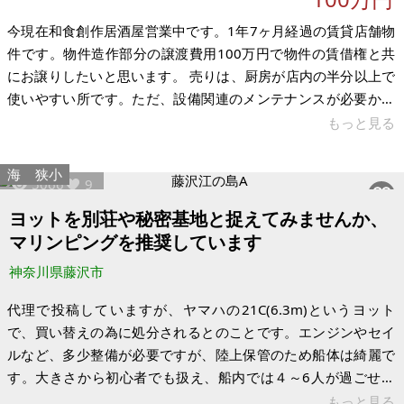
今現在和食創作居酒屋営業中です。1年7ヶ月経過の賃貸店舗物
件です。物件造作部分の譲渡費用100万円で物件の賃借権と共
にお譲りしたいと思います。 売りは、厨房が店内の半分以上で
使いやすい所です。ただ、設備関連のメンテナンスが必要かと
思います。速めに決めたいので宜しくお願い致します、 契約は
もっと見る
4月迄ですが当方希望は一日も早く契約出きる方お願い致しま
す。内覧何時でもOKです。 【物件概要】※賃借権及び物件造作
海
狭小
5066
9
部分の譲渡となります 場所：神奈川県藤沢市南藤沢 建物：
41.90㎡ 構造：鉄骨鉄筋コンクリート 4階建 希望価格：100万
ヨットを別荘や秘密基地と捉えてみませんか、
円（賃借権及び物件造作部分の譲渡費用） 備考及びその他の諸
マリンピングを推奨しています
経費
神奈川県藤沢市
代理で投稿していますが、ヤマハの21C(6.3m)というヨット
で、買い替えの為に処分されるとのことです。エンジンやセイ
ルなど、多少整備が必要ですが、陸上保管のため船体は綺麗で
す。大きさから初心者でも扱え、船内では４～6人が過ごせま
す。係留費は場所によりますが、月4万以下と、都心のアパート
もっと見る