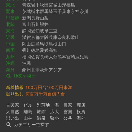
東北
青森
岩手
秋田
宮城
山形
福島
関東
茨城
栃木
群馬
埼玉
千葉
東京
神奈川
甲信越
新潟
長野
山梨
北陸
富山
石川
福井
東海
静岡
愛知
岐阜
三重
近畿
滋賀
京都
大阪
兵庫
奈良
和歌山
中国
岡山
広島
鳥取
島根
山口
四国
香川
徳島
愛媛
高知
九州
福岡
佐賀
長崎
大分
熊本
宮崎
鹿児島
沖縄
沖縄
海外
豪州
北米
欧州
アジア
地図で探す
新着情報
100万円台
100万円未満
掘り出し
何百万
千万台
億円台
古民家
ビル
別荘地
海
農家
商店
大自然
離島
旅館
広大
雪国
投資
思い出
山林
温泉
狭小
公共
海外
カテゴリーで探す