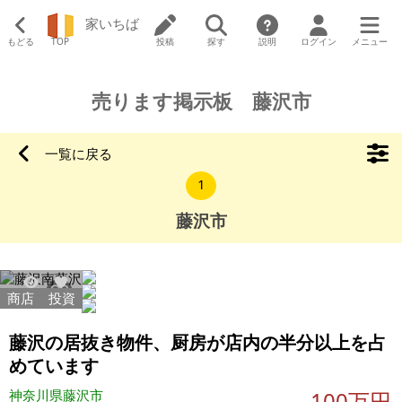
家いちば
もどる
TOP
投稿
探す
説明
ログイン
メニュー
売ります掲示板 藤沢市
一覧に戻る
1
藤沢市
商店
投資
40028
72
藤沢の居抜き物件、厨房が店内の半分以上を占
めています
神奈川県藤沢市
100万円