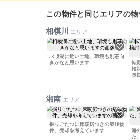
この物件と同じエリアの物
相模川
エリア
Previous
土地、使用しないた
相模湖に近い土地、環境も別荘向
とになりました
きかなと思います
転
検
長
湘南
エリア
掘りごたつに床暖房つきの築浅物
件、売却を考えています
海
た