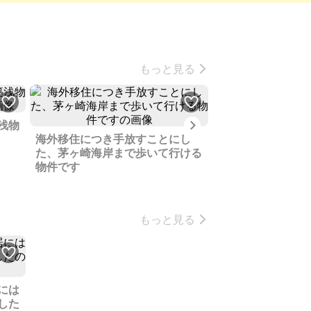
もっと見る
Next
浅物
相模原線の駅前マ
海外移住につき手放すことにし
ナーになりません
た、茅ヶ崎海岸まで歩いて行ける
物件です
もっと見る
には
した