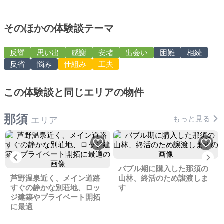
そのほかの体験談テーマ
反響
思い出
感謝
安堵
出会い
困難
相続
反省
悩み
仕組み
工夫
この体験談と同じエリアの物件
那須
もっと見る
エリア
Previous
Ne
バブル期に購入した那須の
芦野温泉近く、メイン道路
山林、終活のため譲渡しま
すぐの静かな別荘地、ロッ
す
ジ建築やプライベート開拓
に最適