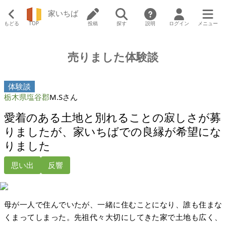
家いちば
もどる
TOP
投稿
探す
説明
ログイン
メニュー
売りました体験談
体験談
栃木県塩谷郡
M.Sさん
愛着のある土地と別れることの寂しさが募
りましたが、家いちばでの良縁が希望にな
りました
思い出
反響
母が一人で住んでいたが、一緒に住むことになり、誰も住まな
くまってしまった。先祖代々大切にしてきた家で土地も広く、