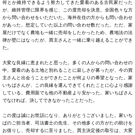
何とか維持できるよう努力してきた愛着のある古民家だった
が、維持管理に限界を感じ、この度売却を決意。全国色々な方
から問い合わせをいただいた。海外在住の方からも問い合わせ
があった。想定していた以上の問い合わせ数だった。ただ、家
屋だけでなく農地も一緒に売却をしたかったため、農地法の法
律が壁にはなったが、買主さんと一緒に乗り越えることができ
た。
大変な良縁に恵まれたと思った。多くの人からの問い合わせの
中、愛着のある土地と別れることに寂しさが募ったが、今の買
主さんと出会うことができたことが何よりの希望となった。家
いちばさんが、この良縁を運んできてくれたことに心より感謝
している。費用面でも他の不動産より安かった。家いちばさん
でなければ、決してできなかったことだった。
この度は誠にお世話になり、ありがとうございました。家いち
ばのご担当者、司法書士の先生、その他多くの方がたの助けを
お借りし、売却するに至りました。買主決定後の取引は、大変