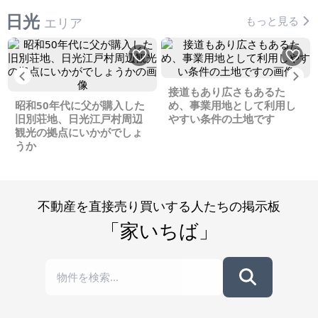
日光
もっと見る
エリア
Previous
Ne
接道もあり広さもあるた
昭和50年代に父が購入した
め、事業用地として利用し
旧別荘地、日光江戸村周辺
やすい条件の土地です
観光の拠点にいかがでしょ
うか
不動産を直接売り買いする人たちの掲示板
「家いちば」