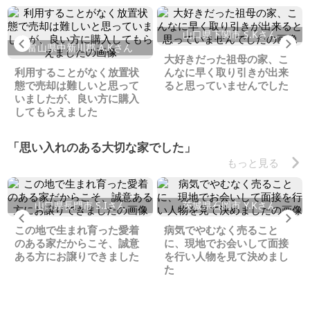
山口県下関市 S.Kさん
Previous
Ne
富山県中新川郡 A.Kさん
大好きだった祖母の家、こ
利用することがなく放置状
んなに早く取り引きが出来
態で売却は難しいと思って
ると思っていませんでした
いましたが、良い方に購入
してもらえました
「思い入れのある大切な家でした」
もっと見る
山口県長門市 S.Iさん
茨城県石岡市 Y.Kさん
Previous
Ne
この地で生まれ育った愛着
病気でやむなく売ること
のある家だからこそ、誠意
に、現地でお会いして面接
ある方にお譲りできました
を行い人物を見て決めまし
た