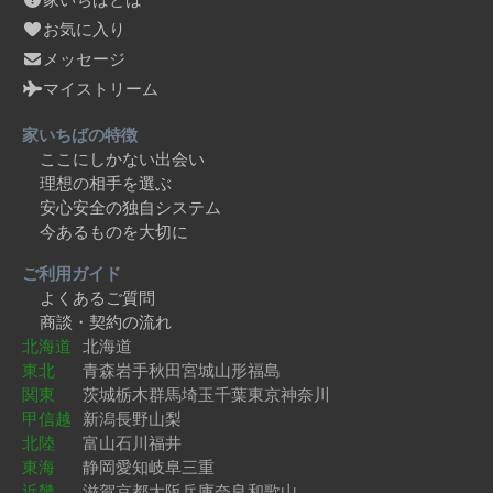
お気に入り
メッセージ
マイストリーム
家いちばの特徴
ここにしかない出会い
理想の相手を選ぶ
安心安全の独自システム
今あるものを大切に
ご利用ガイド
よくあるご質問
商談・契約の流れ
北海道
北海道
東北
青森
岩手
秋田
宮城
山形
福島
関東
茨城
栃木
群馬
埼玉
千葉
東京
神奈川
甲信越
新潟
長野
山梨
北陸
富山
石川
福井
東海
静岡
愛知
岐阜
三重
近畿
滋賀
京都
大阪
兵庫
奈良
和歌山