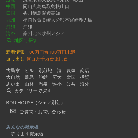
中国
岡山
広島
鳥取
島根
山口
四国
香川
徳島
愛媛
高知
九州
福岡
佐賀
長崎
大分
熊本
宮崎
鹿児島
沖縄
沖縄
海外
豪州
北米
欧州
アジア
地図で探す
新着情報
100万円台
100万円未満
掘り出し
何百万
千万台
億円台
古民家
ビル
別荘地
海
農家
商店
大自然
離島
旅館
広大
雪国
投資
思い出
山林
温泉
狭小
公共
海外
カテゴリーで探す
BOU HOUSE（シェア別荘）
ご質問・お問い合わせ
みんなの掲示板
売ります掲示板