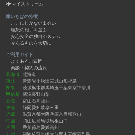
マイストリーム
家いちばの特徴
ここにしかない出会い
理想の相手を選ぶ
安心安全の独自システム
今あるものを大切に
ご利用ガイド
よくあるご質問
商談・契約の流れ
北海道
北海道
東北
青森
岩手
秋田
宮城
山形
福島
関東
茨城
栃木
群馬
埼玉
千葉
東京
神奈川
甲信越
新潟
長野
山梨
北陸
富山
石川
福井
東海
静岡
愛知
岐阜
三重
近畿
滋賀
京都
大阪
兵庫
奈良
和歌山
中国
岡山
広島
鳥取
島根
山口
四国
香川
徳島
愛媛
高知
九州
福岡
佐賀
長崎
大分
熊本
宮崎
鹿児島