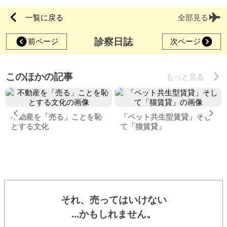
一覧に戻る
全部見る
診察日誌
前ページ
次ページ
このほかの記事
もっと見る
Previous
Ne
不動産を「売る」ことを恥
「ペット共生型賃貸」そし
とする文化
て「猫賃貸」
それ、売ってはいけない
...かもしれません。