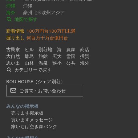
沖縄
沖縄
海外
豪州
北米
欧州
アジア
地図で探す
新着情報
100万円台
100万円未満
掘り出し
何百万
千万台
億円台
古民家
ビル
別荘地
海
農家
商店
大自然
離島
旅館
広大
雪国
投資
思い出
山林
温泉
狭小
公共
海外
カテゴリーで探す
BOU HOUSE（シェア別荘）
ご質問・お問い合わせ
みんなの掲示板
売ります掲示板
買いますメッセージ
家いちば空き家バンク