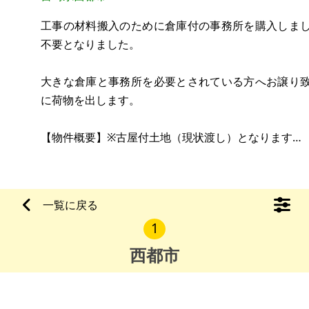
工事の材料搬入のために倉庫付の事務所を購入しま
不要となりました。
大きな倉庫と事務所を必要とされている方へお譲り
に荷物を出します。
【物件概要】※古屋付土地（現状渡し）となります
場所：宮崎県西都市大字南方
土地：3,000㎡
建物：87㎡(事務所面積)、581㎡(①倉庫面積)、168㎡
一覧に戻る
構造：木造（事務所）、①鉄骨造スレート葺平屋建(
1
庫）、③木造スレート葺平屋建(倉庫)
現況：
西都市
希望価格：5,000万円（税込）
※現状有姿、および公簿売買でのお