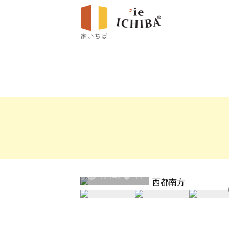
12142
11