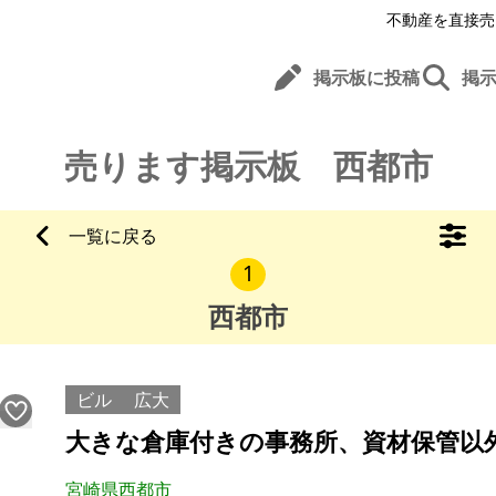
不動産を直接売
掲示板に投稿
掲
売ります掲示板 西都市
一覧に戻る
1
西都市
ビル
広大
大きな倉庫付きの事務所、資材保管以
宮崎県西都市