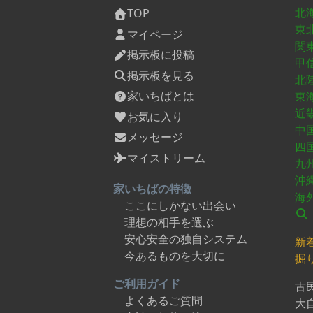
北
TOP
東
マイページ
関
掲示板に投稿
甲
掲示板を見る
北
家いちばとは
東
近
お気に入り
中
メッセージ
四
マイストリーム
九
沖
家いちばの特徴
海
ここにしかない出会い
理想の相手を選ぶ
安心安全の独自システム
新
今あるものを大切に
掘
ご利用ガイド
古
よくあるご質問
大