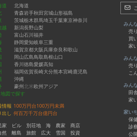
海道
北海道
北
青森
岩手
秋田
宮城
山形
福島
東
茨城
栃木
群馬
埼玉
千葉
東京
神奈川
みん
信越
新潟
長野
山梨
売
陸
富山
石川
福井
買
海
静岡
愛知
岐阜
三重
家
畿
滋賀
京都
大阪
兵庫
奈良
和歌山
国
岡山
広島
鳥取
島根
山口
みん
国
香川
徳島
愛媛
高知
売
州
福岡
佐賀
長崎
大分
熊本
宮崎
鹿児島
こ
縄
沖縄
みん
外
豪州
北米
欧州
アジア
田
地図で探す
家
着情報
100万円台
100万円未満
家い
り出し
何百万
千万台
億円台
保
民家
ビル
別荘地
海
農家
商店
診
自然
離島
旅館
広大
雪国
投資
公