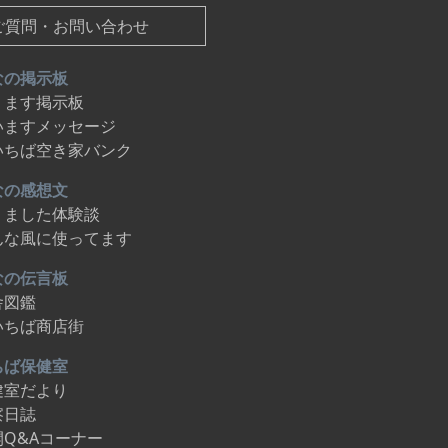
ご質問・お問い合わせ
なの掲示板
ります掲示板
いますメッセージ
いちば空き家バンク
なの感想文
りました体験談
んな風に使ってます
なの伝言板
舎図鑑
いちば商店街
ちば保健室
健室だより
察日誌
開Q&Aコーナー