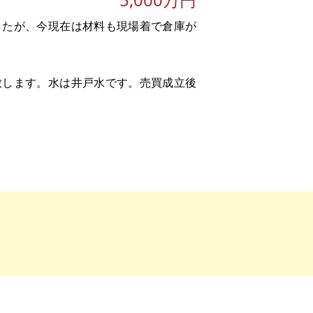
したが、今現在は材料も現場着で倉庫が
致します。水は井戸水です。売買成立後
(②倉庫面積)、70㎡(③倉庫面積)
倉庫)、②鉄骨造スレート葺平屋建（倉