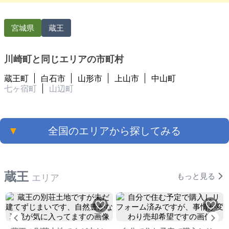
宮城県
蔵王
川崎町と同じエリアの市町村
蔵王町
白石市
山形市
上山市
中山町
七ヶ宿町
山辺町
▼
全国のエリアから探してみる
蔵王
もっと見る
エリア
Previous
Ne