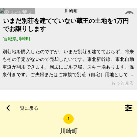
ったり、その枝を燃やしたり、草刈りをしながら少しずつ綺麗
3548
2
になっていくのを楽しんでいます。今はゆっくり、塗装準備を
いまだ別荘を建てていない蔵王の土地を1万円
しております。非常に楽しくスローライフを感じて楽しめま
でお譲りします
す。 状態について温泉は引き込み可能ですが、現状引き込みな
しです。アンペア単相3線式で
宮城県川崎町
別荘地を購入したのですが、いまだ別荘を建てておらず、将来
もその予定がないので売却したいです。東北新幹線、東北自動
車道が利用できます。周辺にゴルフ場、スキー場あります。温
泉付きです。ご夫婦またはご家族で別荘（自宅）用地として ご
使用頂ける方、現地に通える方に１万円で お譲りします。 【物
もっと見る
件概要】 場所：宮城県柴田郡川崎町大字前川字手代塚山1番303
土地：235㎡(約71坪) 建物：無 現況：更地樹木（年2回除草
済）
一覧に戻る
1
川崎町