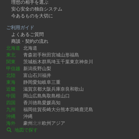
理想の相手を選ぶ
安心安全の独自システム
今あるものを大切に
ご利用ガイド
よくあるご質問
商談・契約の流れ
北海道
北海道
東北
青森
岩手
秋田
宮城
山形
福島
関東
茨城
栃木
群馬
埼玉
千葉
東京
神奈川
甲信越
新潟
長野
山梨
北陸
富山
石川
福井
東海
静岡
愛知
岐阜
三重
近畿
滋賀
京都
大阪
兵庫
奈良
和歌山
中国
岡山
広島
鳥取
島根
山口
四国
香川
徳島
愛媛
高知
九州
福岡
佐賀
長崎
大分
熊本
宮崎
鹿児島
沖縄
沖縄
海外
豪州
北米
欧州
アジア
地図で探す