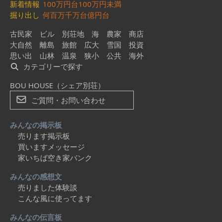
新着情報
100万円台
100万円未満
掘り出し
何百万
千万台
億円台
古民家
ビル
別荘地
海
農家
商店
大自然
離島
旅館
広大
雪国
投資
思い出
山林
温泉
狭小
公共
海外
カテゴリーで探す
BOU HOUSE（シェア別荘）
ご質問・お問い合わせ
みんなの掲示板
売ります掲示板
買いますメッセージ
家いちば空き家バンク
みんなの感想文
売りました体験談
こんな風に使ってます
みんなの伝言板