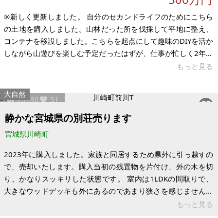
※新しく更新しました。 自分のセカンドライフのためにこちら
の土地を購入しました。山林だった所を伐採して平地に整え、
コンテナを移設しました。こちらを起点にして趣味のDIYを活か
しながら山遊びを楽しむ予定だったはずが、仕事が忙しく2年ほ
ど手をかけれていない状態です。場所は宮城県川崎の別荘地で
もっと見る
す。宮城川崎インターから車で15分、「自分で建てたい人」
「自然志向の移住者」「セカンドライフ層」などにおススメで
大自然
23130
51
す。建築途中のコンテナハウスなので、安価かつ自由度満載の
物件です。 電気、水道も既に引いてるためこちらの予算もいり
静かな宮城県の別荘売ります
ません。(これが結構かかる) ・土地面積は72坪 ・コンテナハウ
宮城県川崎町
スは9坪 20フ
2023年に購入しました。家族と同居するため県外に引っ越すの
で、売却いたします。購入当初の残置物を片付け、外の木を切
り、かなりスッキリした状態です。 室内は1LDKの間取りで、
大きなウッドデッキも外にあるのであまり狭さを感じません。
夏は涼しくとてもいい場所です。購入後は、大量の残された荷
もっと見る
物を処分したり、荒れ果てた庭の木を職人に頼んで切ってもら