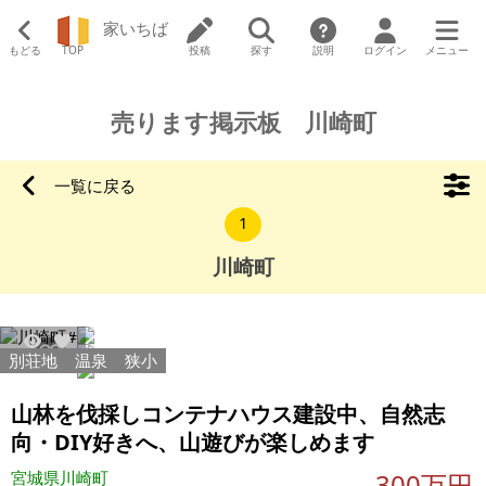
家いちば
もどる
TOP
投稿
探す
説明
ログイン
メニュー
売ります掲示板 川崎町
一覧に戻る
1
川崎町
別荘地
温泉
狭小
8701
26
山林を伐採しコンテナハウス建設中、自然志
向・DIY好きへ、山遊びが楽しめます
宮城県川崎町
300万円