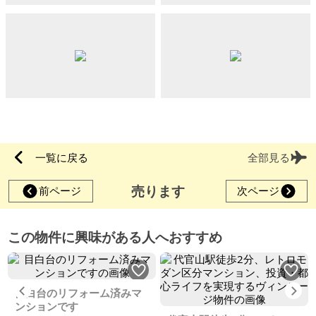
一覧に戻る
全部見る
売ります
前ページ
次ページ
この物件に興味がある人へおすすめ
Previous
Ne
目白台のリフォーム済みマ
ンションです