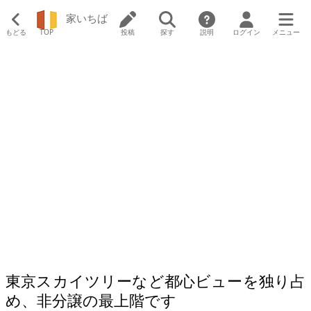
家いちば
もどる
TOP
投稿
探す
説明
ログイン
メニュー
東京スカイツリーなど都心ビューを独り占
め、非分譲の最上階です