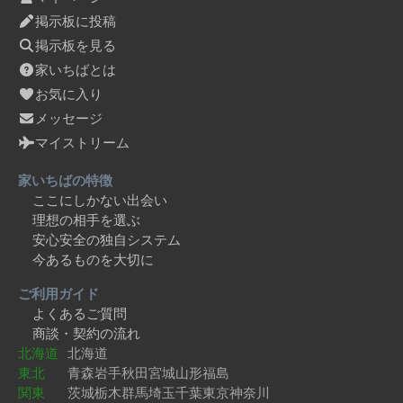
掲示板に投稿
掲示板を見る
家いちばとは
お気に入り
メッセージ
マイストリーム
家いちばの特徴
ここにしかない出会い
理想の相手を選ぶ
安心安全の独自システム
今あるものを大切に
ご利用ガイド
よくあるご質問
商談・契約の流れ
北海道
北海道
東北
青森
岩手
秋田
宮城
山形
福島
関東
茨城
栃木
群馬
埼玉
千葉
東京
神奈川