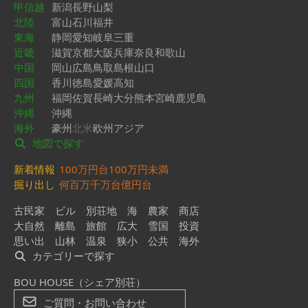
甲信越
新潟
長野
山梨
北陸
富山
石川
福井
東海
静岡
愛知
岐阜
三重
近畿
滋賀
京都
大阪
兵庫
奈良
和歌山
中国
岡山
広島
鳥取
島根
山口
四国
香川
徳島
愛媛
高知
九州
福岡
佐賀
長崎
大分
熊本
宮崎
鹿児島
沖縄
沖縄
海外
豪州
北米
欧州
アジア
地図で探す
新着情報
100万円台
100万円未満
掘り出し
何百万
千万台
億円台
古民家
ビル
別荘地
海
農家
商店
大自然
離島
旅館
広大
雪国
投資
思い出
山林
温泉
狭小
公共
海外
カテゴリーで探す
BOU HOUSE（シェア別荘）
ご質問・お問い合わせ