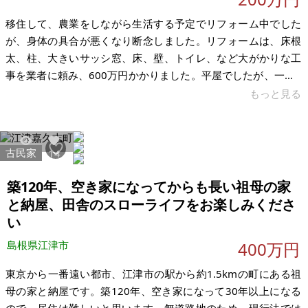
移住して、農業をしながら生活する予定でリフォーム中でした
が、身体の具合が悪くなり断念しました。リフォームは、床根
太、柱、大きいサッシ窓、床、壁、トイレ、など大がかりな工
事を業者に頼み、600万円かかりました。平屋でしたが、一部2
階を作りました。 近隣に田、畑、山林も所有しており、こちら
もっと見る
も含めて売却します。田、畑は農地ではありますが、こちらの
市町村では農業委員会に簡易的な計画書など提出するだけで、
農業資格が無くても、農家で無くても移転可能でした。広い畑
古民家
16228
14
や山林、蔵があり田舎のスローライフが過ごせます。田舎とは
いえ、高速道路のインターやスーパー、コンビニも車で5～10
築120年、空き家になってからも長い祖母の家
分で行けます。 屋根が今年の
と納屋、田舎のスローライフをお楽しみくださ
い
島根県江津市
400万円
東京から一番遠い都市、江津市の駅から約1.5kmの町にある祖
母の家と納屋です。築120年、空き家になって30年以上になる