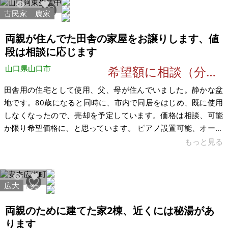
台通る幅しかなく、本道路に出るまで10メートル位の距離があ
古民家
農家
36721
222
ります。新築をお考えの場合、前面の道の中心から1,5メートル
幅位控えなければいけないようです。 最後に、車で15分位の所
両親が住んでた田舎の家屋をお譲りします、値
に小さな山林
段は相談に応じます
山口県山口市
希望額に相談（分割払い対応可）
田舎用の住宅として使用、父、母が住んでいました。静かな盆
地です。80歳になると同時に、市内で同居をはじめ、既に使用
しなくなったので、売却を予定しています。価格は相談、可能
か限り希望価格に、と思っています。 ピアノ設置可能、オール
電化です。バス、トイレはすべてリニューアル済です。 敷地の
もっと見る
周辺に普通車駐車場が5台分あり コンビニまで徒歩3分/病院ま
で徒歩3分 山口市内 車30分/津和野 車30分/萩 車30分 新幹線駅
車40分/空港まで 車60分 【物件概要】※古屋付土地（現状渡
広大
21411
95
し）となります 場所：山口県山口市阿東生雲中 土地：宅地、畑
付き、山林付き 建物：築50年 構造：軽量鉄骨 現況
両親のために建てた家2棟、近くには秘湯があ
ります