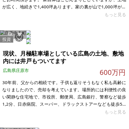
が広く、地続きで1,400坪あります。家の裏が山で1,000坪が地
目山林になっています。葡萄の栽培や、蜂の飼育などにいいと
もっと見る
思います。 接道はありません。軽トラで家の前まで進入可能で
すが、ギリギリの幅です。運転に自信のある方向きです。家の
前まで車で入れる方でしたら、土地は広いので、駐車場などの
投資
11400
22
確保は不要かと思いますが、そうでない場合は駐車場確保の必
要あります。トイレは汲み取りです。バス停はすぐ近くにあり
現状、月極駐車場としている広島の土地、敷地
ますが、バスは土日
内には井戸もついてます
広島県庄原市
600万円
30年前、父からの相続です。子供も返りそうもなく私も高齢に
なりましたので、売却を考えています。場所的には利便性の良
い閑静な住宅地で、市役所、郵便局、広島銀行、警察など徒歩
1,2分、日赤病院、スーパー、ドラックストアーなども徒歩5,6
分圏内です。 現状は月極駐車場にしています。敷地内には井戸
もっと見る
もあり、夏～冬通して13℃～16℃の水温です。また目の前には
小さくて静かな公園が有ります。ネックは前面の道が狭く車一