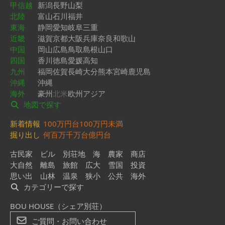
甲信越
新潟
長野
山梨
北陸
富山
石川
福井
東海
静岡
愛知
岐阜
三重
近畿
滋賀
京都
大阪
兵庫
奈良
和歌山
中国
岡山
広島
鳥取
島根
山口
四国
香川
徳島
愛媛
高知
九州
福岡
佐賀
長崎
大分
熊本
宮崎
鹿児島
沖縄
沖縄
海外
豪州
北米
欧州
アジア
地図で探す
新着情報
100万円台
100万円未満
掘り出し
何百万
千万台
億円台
古民家
ビル
別荘地
海
農家
商店
大自然
離島
旅館
広大
雪国
投資
思い出
山林
温泉
狭小
公共
海外
カテゴリーで探す
BOU HOUSE（シェア別荘）
ご質問・お問い合わせ