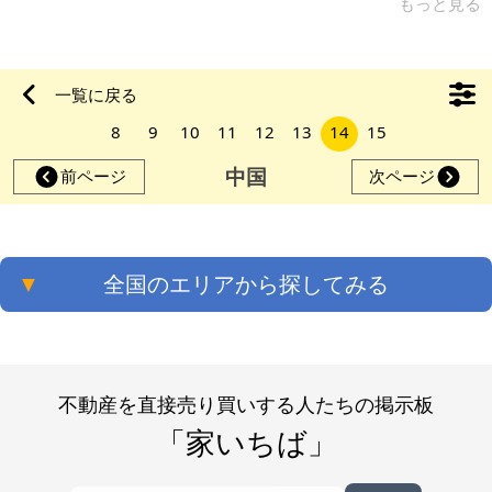
ぐ海があり、とてものどかな場所です。 譲渡時期については、
もっと見る
相談とさせて下さい。コロナ禍が落ち着いてからの内見となり
ます。ご了承下さい。 【物件概要】※古屋付土地（現状渡し）
となります 場所：島根県松江市美保関町 土地：約231.4㎡ 建
一覧に戻る
物：132.23㎡ 構造：木造 現況：空き家 希望価格：70万円（応
8
9
10
11
12
13
14
15
相談） ※問い合わせ多数あるいは取引条件等により、上記と実
際の
中国
前ページ
次ページ
▼
全国のエリアから探してみる
不動産を直接売り買いする人たちの掲示板
「家いちば」