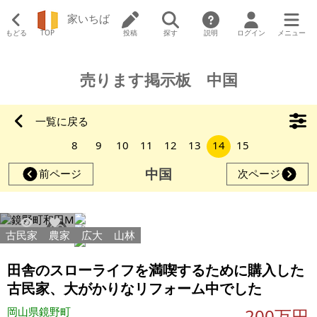
家いちば
もどる
TOP
投稿
探す
説明
ログイン
メニュー
売ります掲示板 中国
一覧に戻る
8
9
10
11
12
13
14
15
中国
前ページ
次ページ
古民家
農家
広大
山林
22021
95
田舎のスローライフを満喫するために購入した
古民家、大がかりなリフォーム中でした
岡山県鏡野町
200万円