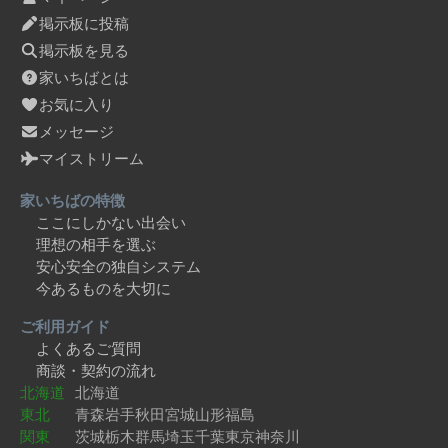
掲示板に投稿
掲示板を見る
家いちばとは
お気に入り
メッセージ
マイストリーム
家いちばの特徴
ここにしかない出会い
理想の相手を選ぶ
安心安全の独自システム
今あるものを大切に
ご利用ガイド
よくあるご質問
商談・契約の流れ
北海道
北海道
東北
青森
岩手
秋田
宮城
山形
福島
関東
茨城
栃木
群馬
埼玉
千葉
東京
神奈川