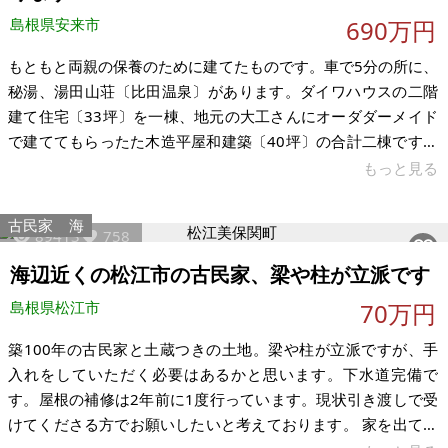
島根県安来市
690万円
もともと両親の保養のために建てたものです。車で5分の所に、
秘湯、湯田山荘〔比田温泉〕があります。ダイワハウスの二階
建て住宅〔33坪〕を一棟、地元の大工さんにオーダダーメイド
で建ててもらったた木造平屋和建築〔40坪〕の合計二棟です。
両親高齢のため現在荷物を全部出して、空室状態です。物件の
もっと見る
ウリは、築25年ほどで外装、内装ともに比較的良好である点、
車で5分圏内に温泉がある点、中国山地の静かな場所に位置して
古民家
海
89413
758
いる点で、米子インター、大山インターまで、車で1時間以内
で、イマイチな点は、道路から玄関まで少し坂道になっていま
海辺近くの松江市の古民家、梁や柱が立派です
す。 【物件概要】※古屋付土地（現状渡し）となります 場所:島
島根県松江市
70万円
根県安来市広瀬町東比田
築100年の古民家と土蔵つきの土地。梁や柱が立派ですが、手
入れをしていただく必要はあるかと思います。下水道完備で
す。屋根の補修は2年前に1度行っています。現状引き渡しで受
けてくださる方でお願いしたいと考えております。 家を出てす