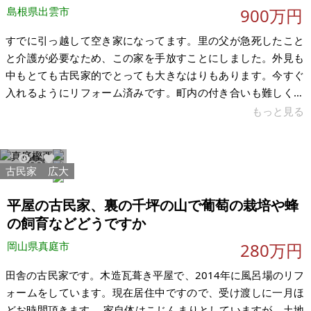
島根県出雲市
900万円
すでに引っ越して空き家になってます。里の父が急死したこと
と介護が必要なため、この家を手放すことにしました。外見も
中もとても古民家的でとっても大きなはりもあります。今すぐ
入れるようにリフォーム済みです。町内の付き合いも難しくは
ないですよ。 住宅はフルリフォームのオール電化で売電式で
もっと見る
7LDKです。家は出雲大社まで七キロ、高速まで5分です。山々
に囲まれてますが自然たっぷり、でも金融機関も駅も病院も近
くにあります。どうぞよろしくお願いします。 【物件概要】※
古民家
広大
28913
185
古屋付土地（現状渡し）となります 場所:島根県出雲市西神西町
土地:243.13㎡（公簿） 建物:82.64㎡ 構造:7LDK 現況:空き家
平屋の古民家、裏の千坪の山で葡萄の栽培や蜂
の飼育などどうですか
岡山県真庭市
280万円
田舎の古民家です。木造瓦葺き平屋で、2014年に風呂場のリフ
ォームをしています。現在居住中ですので、受け渡しに一月ほ
どお時間頂きます。 家自体はこじんまりとしていますが、土地