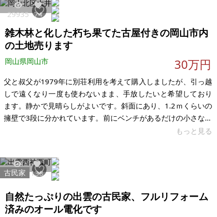
此れから始めてみたいと思われている、若い家族ないし農業法
29935
74
人に譲りたいと思います。 山口市街からも車で15分ほど、すぐ
雑木林と化した朽ち果てた古屋付きの岡山市内
近くには、大型スーパーもあるとてものどかな場所です。中国
自動車道の山口インタ
の土地売ります
岡山県岡山市
30万円
父と叔父が1979年に別荘利用を考えて購入しましたが、引っ越
しで遠くなり一度も使わないまま、手放したいと希望しており
ます。静かで見晴らしがよいです。斜面にあり、1.2ｍくらいの
擁壁で3段に分かれています。前にベンチがあるだけの小さな公
園があります。最近、徒歩4分（300ｍ）の場所にセブンイレブ
もっと見る
ンができて、便利になりました。ただ、手入れをしていないた
め、古家は朽ち果て、土地も雑木林と竹林に化しています。土
砂災害（土石流）の特別警戒区域内ではありませんが、警戒区
古民家
26570
138
域内です。 市街化調整区域内であり、しかも接道要件を満たし
ておりませんが、建築許可を得る方法、または建築確認申請に
自然たっぷりの出雲の古民家、フルリフォーム
より既存の建物を改築す
済みのオール電化です