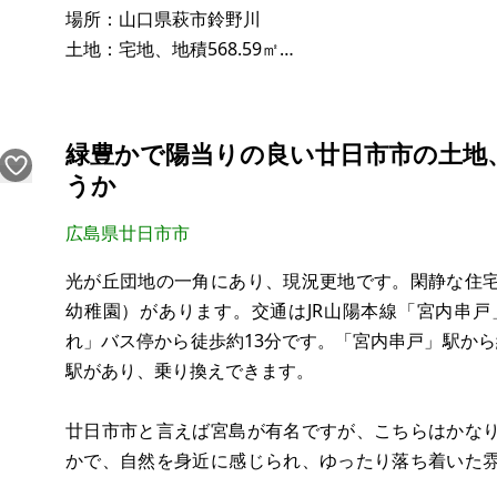
場所：山口県萩市鈴野川
土地：宅地、地積568.59㎡
建物：なし
構造：
現況：
緑豊かで陽当りの良い廿日市市の土地
希望価格：40万円
うか
※現状有姿、および公簿売買でのお取引きとなります
広島県廿日市市
光が丘団地の一角にあり、現況更地です。閑静な住
※問い合わせ多数あるいは取引条件等により、上記と
幼稚園）があります。交通はJR山陽本線「宮内串戸
合意される場合もあります。
れ」バス停から徒歩約13分です。「宮内串戸」駅か
駅があり、乗り換えできます。
※物件を安く購入しても、購入後の維持費（税金、修
ります。ご購入に際
廿日市市と言えば宮島が有名ですが、こちらはかな
かで、自然を身近に感じられ、ゆったり落ち着いた
当たりは良好です。住宅用地として土地の形もきれ