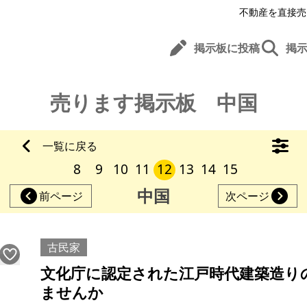
不動産を直接売
掲示板に投稿
掲
売ります掲示板 中国
一覧に戻る
8
9
10
11
12
13
14
15
中国
前ページ
次ページ
古民家
文化庁に認定された江戸時代建築造り
ませんか