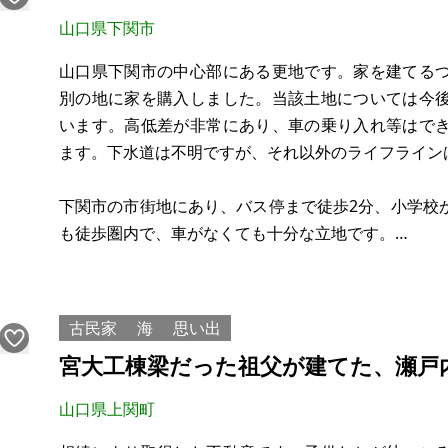
現況：空き家
山口県下関市
希望価格：900万円
山口県下関市の中心部にある更地です。家を建てる
別の地に家を購入しました。当該土地については今
います。高低差が非常にあり、車の乗り入れ等はで
ます。下水道は不明ですが、それ以外のライフライン
下関市の市街地にあり、バス停まで徒歩2分、小学校
も徒歩圏内で、車がなくても十分な立地です。
【物件概要】※土地のみ案件です
場所：山口県下関市向山町
古民家
海
思い出
土地：246.38㎡
宮大工棟梁だった祖父が建てた、瀬戸
建物：なし
構造：
山口県上関町
現況：更地