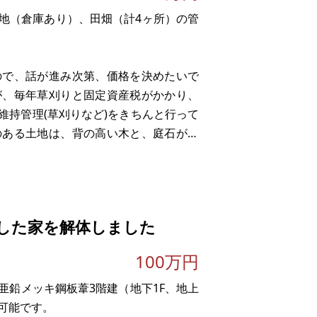
地（倉庫あり）、田畑（計4ヶ所）の管
ので、話が進み次第、価格を決めたいで
が、毎年草刈りと固定資産税がかかり、
維持管理(草刈りなど)をきちんと行って
のある土地は、背の高い木と、庭石が数
と思います。田んぼは、すぐにでも始め
した家を解体しました
100万円
亜鉛メッキ鋼板葦3階建（地下1F、地上
可能です。