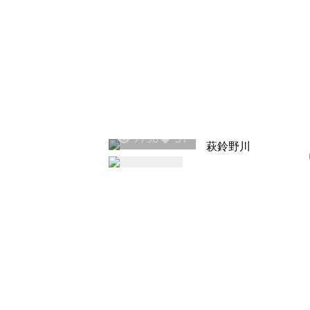
7798
31