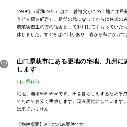
1949年（昭和24年）頃に、曾祖父がこの土地に住
うどん店を経営）。祖父の代になってからは住居の
農業実習生の方の宿舎として利用してもらっていた
体しました。すぐそばに川があり、春から秋にかけて
立地の特徴としまして、県道に面して、川のすぐそ
建てが近所に数軒あり、車で15分程度のと
山口県萩市にある更地の宅地、九州に
します
山口県萩市
宅地、地積568.59㎡です。田舎暮らしをするため平
てたのでお安く手放します。現在更地にしています
は来ていません。
【物件概要】※土地のみ案件です