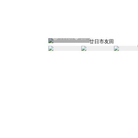
11161
20