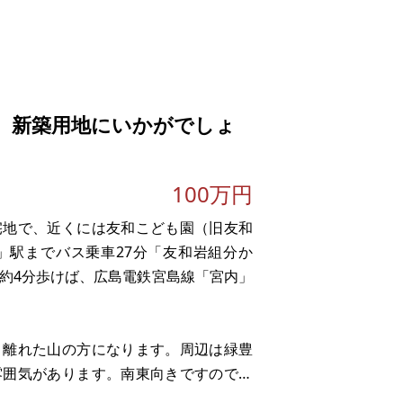
、新築用地にいかがでしょ
。
100万円
宅地で、近くには友和こども園（旧友和
実際の取引価格とが異なる価格にて商談
」駅までバス乗車27分「友和岩組分か
ら約4分歩けば、広島電鉄宮島線「宮内」
繕費など）のほうが多くかかる場合もあ
り離れた山の方になります。周辺は緑豊
雰囲気があります。南東向きですので陽
いです。新築用地にいかがでしょうか。