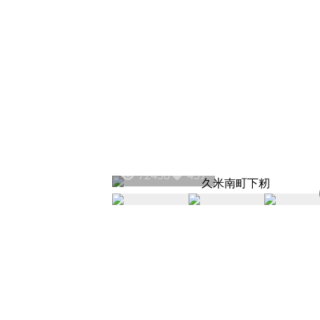
72458
437