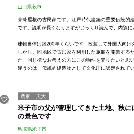
山口県萩市
茅葺屋根の古民家です。江戸時代建築の重要伝統的
です。説明が長くなりますがじっくり読んで、内覧に
建物自体は築200年くらいです。改装して外国人向
しかし、同地区で古民家を利用した旅館を開業する
た。同じ様なお考えの方にこの物件を売りたいと思
違うのは、伝統的建造物として文化庁に認定されて
から文化財としてのお墨付きを頂いているので、今
は最高の素材と考えています。昨今、日
農家
広大
米子市の父が管理してきた土地、秋に
の景色です
鳥取県米子市