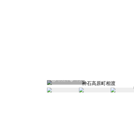
8921
19