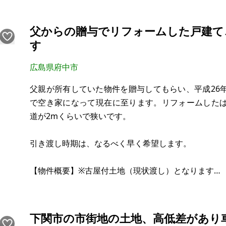
スーパーやドラッグストア、コンビニは車で3～4分
父からの贈与でリフォームした戸建て
す
広島県府中市
父親が所有していた物件を贈与してもらい、平成26
で空き家になって現在に至ります。リフォームした
道が2mくらいで狭いです。
引き渡し時期は、なるべく早く希望します。
【物件概要】※古屋付土地（現状渡し）となります
場所：広島県府中市栗柄町
土地：
建物：
下関市の市街地の土地、高低差があり
構造：木造二階建