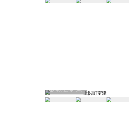
40723
347