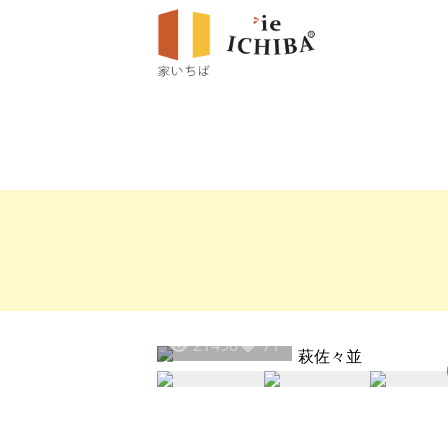
21498
71