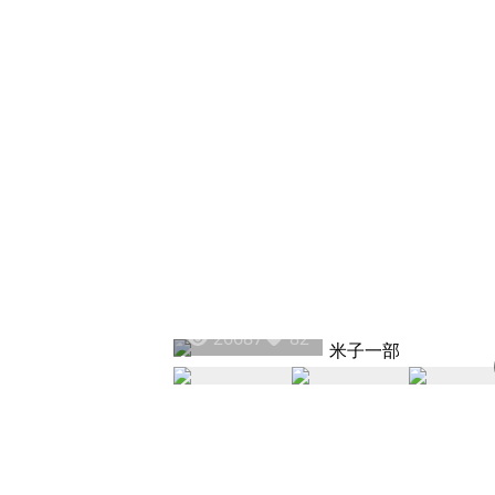
26687
82