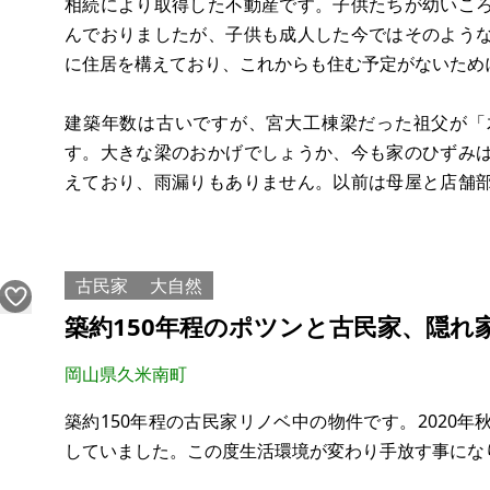
希望価格：20万円
相続により取得した不動産です。子供たちが幼いこ
んでおりましたが、子供も成人した今ではそのよう
※現状有姿、およ
に住居を構えており、これからも住む予定がないため
建築年数は古いですが、宮大工棟梁だった祖父が「
す。大きな梁のおかげでしょうか、今も家のひずみ
えており、雨漏りもありません。以前は母屋と店舗
を解体し、63㎡を更地にしました。駐車場にもできま
日当たりもよいので野菜・花つくりを楽しめる庭にし
古民家
大自然
築約150年程のポツンと古民家、隠れ
岡山県久米南町
築約150年程の古民家リノベ中の物件です。2020
していました。この度生活環境が変わり手放す事にな