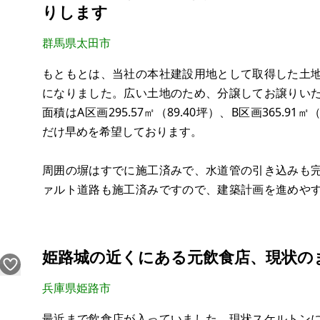
りします
群馬県太田市
もともとは、当社の本社建設用地として取得した土
になりました。広い土地のため、分譲してお譲りい
面積はA区画295.57㎡（89.40坪）、B区画365.9
だけ早めを希望しております。
周囲の塀はすでに施工済みで、水道管の引き込みも
ァルト道路も施工済みですので、建築計画を進めや
で、お好きな住宅メーカー・工務店で建築していただ
小学校まで徒歩約30秒という立地のため、子育て世
姫路城の近くにある元飲食店、現状の
兵庫県姫路市
最近まで飲食店が入っていました。現状スケルトン