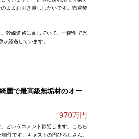
状のままお引き渡ししたいです。売買契
す。幹線道路に面していて、一階角で光
数が経過しています。
が綺麗で最高級無垢材のオー
970万円
。
す」というコメント歓迎します。こちら
た物件です。キャストの円ひろしさん、