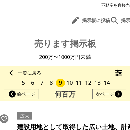
不動産を直接売
掲示板に投稿
掲
売ります掲示板
200万〜1000万円未満
一覧に戻る
5
6
7
8
9
10
11
12
13
14
何百万
前ページ
次ページ
広大
建設用地として取得した広い土地、計