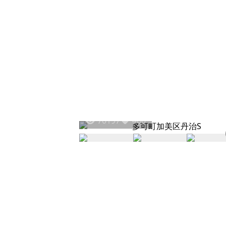
70197
460