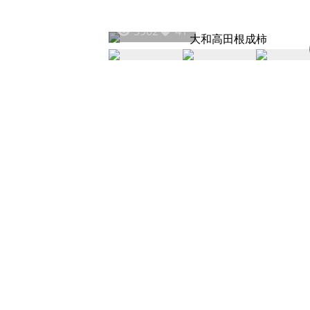
5902
41