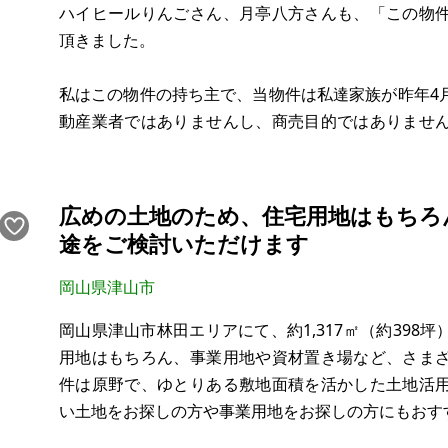
ハイヒールりんごさん、月亭八方さんも、「この物
頂きました。
私はこの物件の持ち主で、当物件は私達家族が昨年4
動産業者ではありませんし、商売目的ではありませ
方にお譲りしたいと思っています。
その為、大事に長く住んで頂ける方にお譲りしたい
広めの土地のため、住宅用地はもちろ
ました（※他で不動産会社さんにも仲介をお願いして
途をご検討いただけます
岡山県津山市
岡山県津山市林田エリアにて、約1,317㎡（約398
用地はもちろん、事業用地や資材置き場など、さま
件は原野で、ゆとりある敷地面積を活かした土地活
い土地をお探しの方や事業用地をお探しの方にもおす