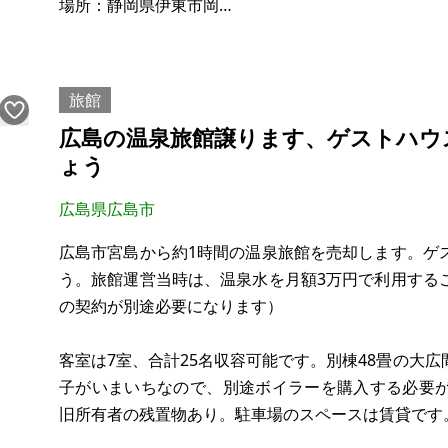
場所：静岡県伊東市岡
土地：（宅地）256.19㎡、（山林）232㎡・22㎡・16
建物：
構造：
旅館
現況：
広島の温泉旅館譲ります、ゲストハウ
希望価格：400万円
ょう
※現状有姿、および公簿売買でのお取引きとなります
広島県広島市
広島市宮島から約1時間の温泉旅館を売却します。ゲ
う。旅館運営当時は、温泉水を月額3万円で利用する
の契約が別途必要になります）
客室は7室、合計25名収容可能です。別棟48畳の大
子がいまいちなので、別途ボイラーを購入する必要
旧所有者の残置物あり。駐車場のスペースは賃貸です