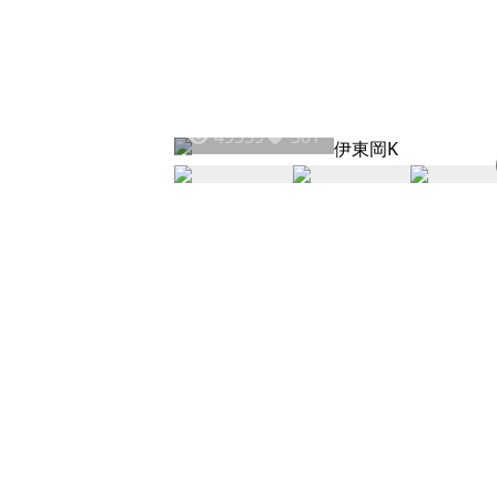
49559
301