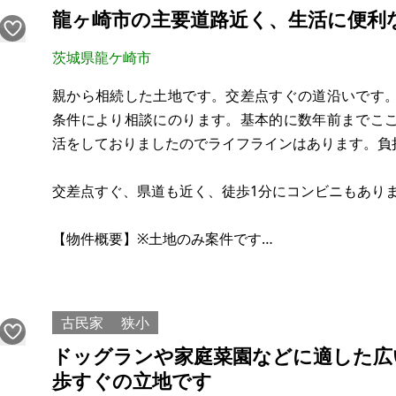
④1R/1階建て。1階：
龍ヶ崎市の主要道路近く、生活に便利
茨城県龍ケ崎市
親から相続した土地です。交差点すぐの道沿いです
条件により相談にのります。基本的に数年前までこ
活をしておりましたのでライフラインはあります。負
交差点すぐ、県道も近く、徒歩1分にコンビニもあり
【物件概要】※土地のみ案件です
場所：茨城県龍ケ崎市北方町
土地：373.54㎡
建物：なし
古民家
狭小
構造：
ドッグランや家庭菜園などに適した広
現況：更地
歩すぐの立地です
希望価格：300万円