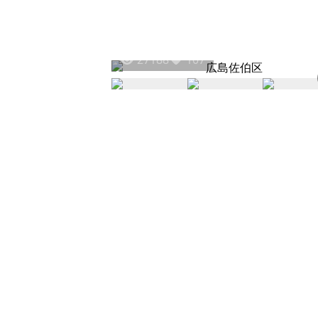
27188
107