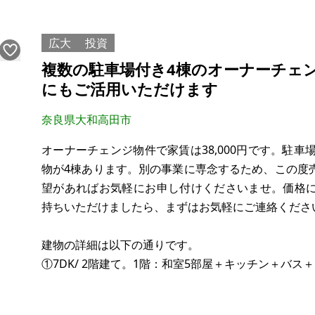
【物件概要】※古屋付土地
場所：広島県広島市佐伯区湯来町多田
広大
投資
土地：450㎡
複数の駐車場付き4棟のオーナーチェ
建物：860㎡
にもご活用いただけます
構造：木造 一部鉄骨
現況：空き家
奈良県大和高田市
希望価格：550万
オーナーチェンジ物件で家賃は38,000円です。駐車
物が4棟あります。別の事業に専念するため、この度
望があればお気軽にお申し付けくださいませ。価格
持ちいただけましたら、まずはお気軽にご連絡くださ
建物の詳細は以下の通りです。
①7DK/ 2階建て。1階：和室5部屋＋キッチン＋バス
②2DK/1階建て。1階：和室2部屋＋土間＋トイレ＋キ
③4R / 2階建て。1階：和室2部屋＋バス＋トイレ。2