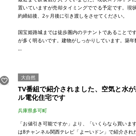
置いていますが売却タイミングででる予定です。現
約締結後、2ヶ月後に引き渡しをさせてください。
国宝姫路城までは徒歩圏内のテナントであることで
が多く明るいです。建物がしっかりしています。築年
【物件概要】※古屋付土地
場所：兵庫県姫路市車崎
土地：
大自然
建物：鉄筋コンクリート
TV番組で紹介されました、空気と水
構造：
ル電化住宅です
現況：空き 一部事務所利用中
希望価格：388万円 価格相談可能
兵庫県多可町
※現状有姿、および公簿売買でのお取引きとなります
「お値引き可能ですか」より、「いくらなら買いま
は8チャンネル関西テレビ「よーいドン」で紹介され