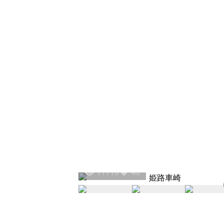
11710
40