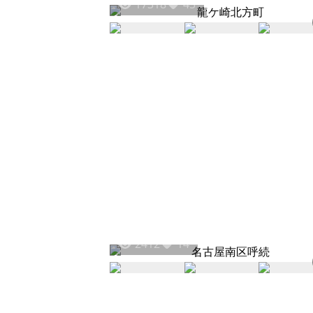
17318
45
2412
14