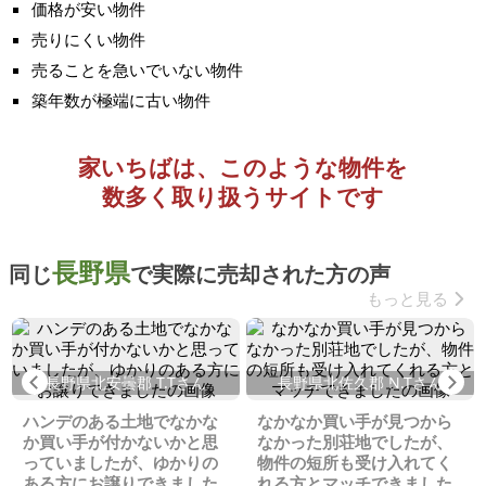
価格が安い物件
売りにくい物件
売ることを急いでいない物件
築年数が極端に古い物件
家いちばは、このような物件を
数多く取り扱うサイトです
長野県
同じ
で実際に売却された方の声
もっと見る
Previous
Ne
長野県北安曇郡 T.Tさん
長野県北佐久郡 N.Tさん
ハンデのある土地でなかな
なかなか買い手が見つから
か買い手が付かないかと思
なかった別荘地でしたが、
っていましたが、ゆかりの
物件の短所も受け入れてく
ある方にお譲りできました
れる方とマッチできました