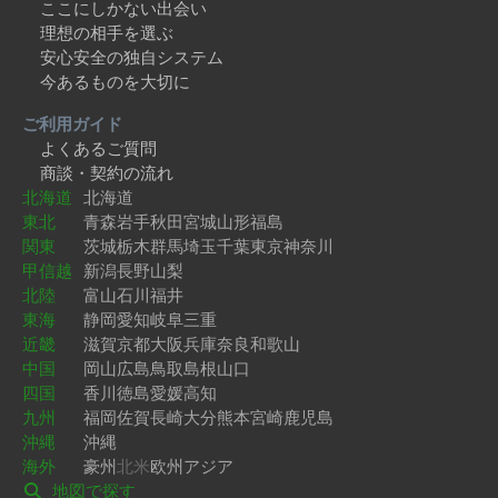
ここにしかない出会い
理想の相手を選ぶ
安心安全の独自システム
今あるものを大切に
ご利用ガイド
よくあるご質問
商談・契約の流れ
北海道
北海道
東北
青森
岩手
秋田
宮城
山形
福島
関東
茨城
栃木
群馬
埼玉
千葉
東京
神奈川
甲信越
新潟
長野
山梨
北陸
富山
石川
福井
東海
静岡
愛知
岐阜
三重
近畿
滋賀
京都
大阪
兵庫
奈良
和歌山
中国
岡山
広島
鳥取
島根
山口
四国
香川
徳島
愛媛
高知
九州
福岡
佐賀
長崎
大分
熊本
宮崎
鹿児島
沖縄
沖縄
海外
豪州
北米
欧州
アジア
地図で探す