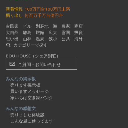
新着情報
100万円台
100万円未満
掘り出し
何百万
千万台
億円台
古民家
ビル
別荘地
海
農家
商店
大自然
離島
旅館
広大
雪国
投資
思い出
山林
温泉
狭小
公共
海外
カテゴリーで探す
BOU HOUSE（シェア別荘）
ご質問・お問い合わせ
みんなの掲示板
売ります掲示板
買いますメッセージ
家いちば空き家バンク
みんなの感想文
売りました体験談
こんな風に使ってます