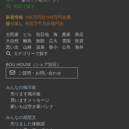
地図で探す
新着情報
100万円台
100万円未満
掘り出し
何百万
千万台
億円台
古民家
ビル
別荘地
海
農家
商店
大自然
離島
旅館
広大
雪国
投資
思い出
山林
温泉
狭小
公共
海外
カテゴリーで探す
BOU HOUSE（シェア別荘）
ご質問・お問い合わせ
みんなの掲示板
売ります掲示板
買いますメッセージ
家いちば空き家バンク
みんなの感想文
売りました体験談