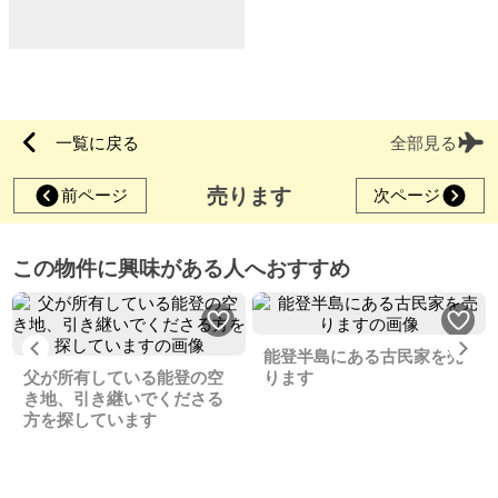
一覧に戻る
全部見る
売ります
前ページ
次ページ
この物件に興味がある人へおすすめ
Previous
Ne
能登半島にある古民家を売
父が所有している能登の空
ります
き地、引き継いでくださる
方を探しています