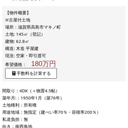
※古屋付土地
場所：滋賀県高島市マキノ町
土地: 145㎡（登記）
建物: 62.8㎡
構造: 木造 平屋建
現況: 空家・即引渡可
180万円
希望価格：
手数料を計算する
間取り：4DK（＋物置4.5帖）
築年月:：1950年1月（築76年）
土地権利：所有権
用途地域：無指定（建ぺい率70％・容積率200％）
私道負担：無
向き：南西角地