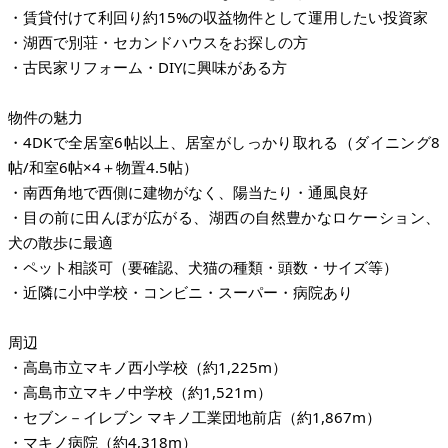
・賃貸付けて利回り約15%の収益物件として運用したい投資家
・湖西で別荘・セカンドハウスをお探しの方
・古民家リフォーム・DIYに興味がある方
物件の魅力
・4DKで全居室6帖以上、居室がしっかり取れる（ダイニング8
帖/和室6帖×4＋物置4.5帖）
・南西角地で西側に建物がなく、陽当たり・通風良好
・目の前に田んぼが広がる、湖西の自然豊かなロケーション、
犬の散歩に最適
・ペット相談可（要確認、犬猫の種類・頭数・サイズ等）
・近隣に小中学校・コンビニ・スーパー・病院あり
周辺
・高島市立マキノ西小学校（約1,225m）
・高島市立マキノ中学校（約1,521m）
・セブン－イレブン マキノ工業団地前店（約1,867m）
・マキノ病院（約4,318m）