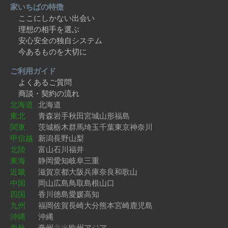
家いちばの特徴
ここにしかない出会い
理想の相手を選ぶ
安心安全の独自システム
今あるものを大切に
ご利用ガイド
よくあるご質問
商談・契約の流れ
北海道
北海道
東北
青森
岩手
秋田
宮城
山形
福島
関東
茨城
栃木
群馬
埼玉
千葉
東京
神奈川
甲信越
新潟
長野
山梨
北陸
富山
石川
福井
東海
静岡
愛知
岐阜
三重
近畿
滋賀
京都
大阪
兵庫
奈良
和歌山
中国
岡山
広島
鳥取
島根
山口
四国
香川
徳島
愛媛
高知
九州
福岡
佐賀
長崎
大分
熊本
宮崎
鹿児島
沖縄
沖縄
海外
豪州
北米
欧州
アジア