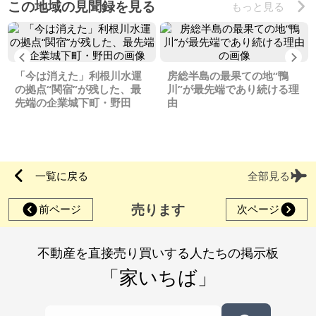
この地域の見聞録を見る
もっと見る
Previous
Ne
「今は消えた」利根川水運
房総半島の最果ての地“鴨
の拠点“関宿”が残した、最
川”が最先端であり続ける理
先端の企業城下町・野田
由
一覧に戻る
全部見る
売ります
前ページ
次ページ
不動産を直接売り買いする人たちの掲示板
「家いちば」