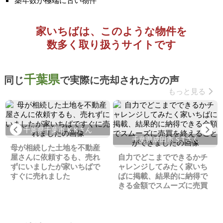
築年数が極端に古い物件
家いちばは、このような物件を
数多く取り扱うサイトです
千葉県
同じ
で実際に売却された方の声
もっと見る
Previous
Ne
千葉県千葉市 K.Kさん
千葉県成田市 S.Tさん
母が相続した土地を不動産
屋さんに依頼するも、売れ
自力でどこまでできるかチ
ずにいましたが家いちばで
ャレンジしてみたく家いち
すぐに売れました
ばに掲載、結果的に納得で
きる金額でスムーズに売買
を終えることができました