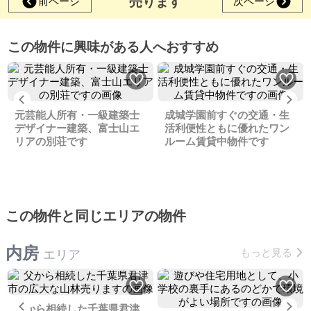
売ります
前ページ
次ページ
この物件に興味がある人へおすすめ
Previous
Ne
元芸能人所有・一級建築士
成城学園前すぐの交通・生
デザイナー建築、富士山エ
活利便性ともに優れたワン
リアの別荘です
ルーム賃貸中物件です
この物件と同じエリアの物件
内房
もっと見る
エリア
Previous
Ne
父から相続した千葉県君津