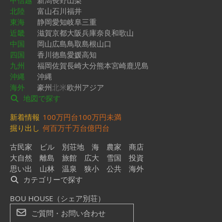
甲信越
新潟
長野
山梨
北陸
富山
石川
福井
東海
静岡
愛知
岐阜
三重
近畿
滋賀
京都
大阪
兵庫
奈良
和歌山
中国
岡山
広島
鳥取
島根
山口
四国
香川
徳島
愛媛
高知
九州
福岡
佐賀
長崎
大分
熊本
宮崎
鹿児島
沖縄
沖縄
海外
豪州
北米
欧州
アジア
地図で探す
新着情報
100万円台
100万円未満
掘り出し
何百万
千万台
億円台
古民家
ビル
別荘地
海
農家
商店
大自然
離島
旅館
広大
雪国
投資
思い出
山林
温泉
狭小
公共
海外
カテゴリーで探す
BOU HOUSE（シェア別荘）
ご質問・お問い合わせ