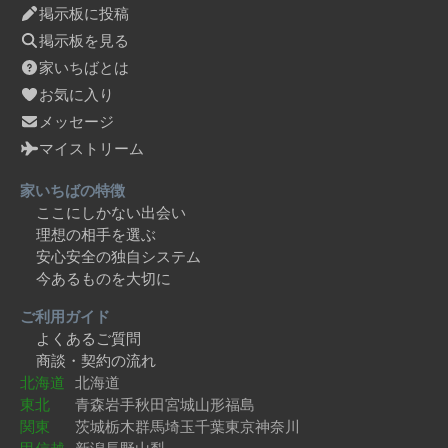
掲示板に投稿
掲示板を見る
家いちばとは
お気に入り
メッセージ
マイストリーム
家いちばの特徴
ここにしかない出会い
理想の相手を選ぶ
安心安全の独自システム
今あるものを大切に
ご利用ガイド
よくあるご質問
商談・契約の流れ
北海道
北海道
東北
青森
岩手
秋田
宮城
山形
福島
関東
茨城
栃木
群馬
埼玉
千葉
東京
神奈川