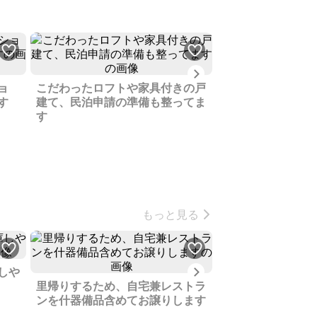
Next
ョ
こだわったロフトや家具付きの戸
部屋の温水器は故
す
建て、民泊申請の準備も整ってま
が、大浴場とプー
す
ョンです
もっと見る
Next
しや
里帰りするため、自宅兼レストラ
ソロキャンプにも
ンを什器備品含めてお譲りします
兵庫北部にある神
に近い傾斜地売り