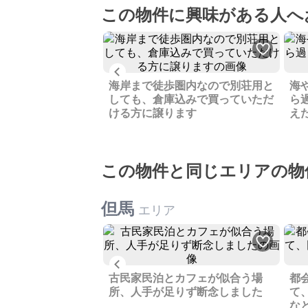
この物件に興味がある人へ
Previous
ー業や民宿を営んで
海岸まで徒歩圏内なので別荘用と
海
内に土蔵もあります
しても、倉庫込みで買っていただ
ら
ける方に譲ります
え
この物件と同じエリアの物
但馬
エリア
Previous
にもってこいです、
古民家民泊とカフェが似合う場
都
る神鍋高原スキー場
所、人手が足りず断念しました
て
売ります
な