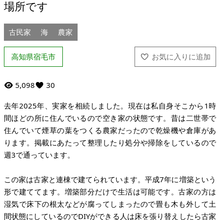
場所です
古民家
海
農家
高知県宿毛市
5,098
30
去年2025年、実家を相続しました。現在は私自身そこから1時
間ほどの所に住んでいるので空き家の状態です。昔は二世帯で
住んでいて煙草の葉をつくる農家だったので乾燥機や倉庫があ
ります。掲載にあたって整理したり処分や掃除をしているので
週3で通っています。
この家は古家と連棟で建てられています。平成7年に増築という
形で建ててます。増築部分だけで生活は可能です。古家の方は
湿気で床下の根太などが腐ってしまったので畳も木も外して土
間状態にしているのでDIYができる人は床を張り替えしたら古家