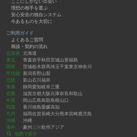
ここにしかない出会い
理想の相手を選ぶ
安心安全の独自システム
今あるものを大切に
ご利用ガイド
よくあるご質問
商談・契約の流れ
北海道
北海道
東北
青森
岩手
秋田
宮城
山形
福島
関東
茨城
栃木
群馬
埼玉
千葉
東京
神奈川
甲信越
新潟
長野
山梨
北陸
富山
石川
福井
東海
静岡
愛知
岐阜
三重
近畿
滋賀
京都
大阪
兵庫
奈良
和歌山
中国
岡山
広島
鳥取
島根
山口
四国
香川
徳島
愛媛
高知
九州
福岡
佐賀
長崎
大分
熊本
宮崎
鹿児島
沖縄
沖縄
海外
豪州
北米
欧州
アジア
地図で探す