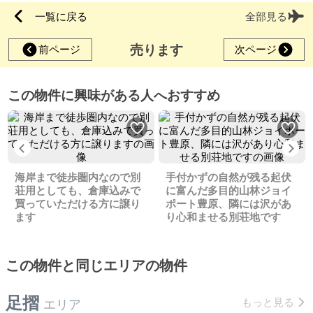
一覧に戻る
全部見る
売ります
前ページ
次ページ
この物件に興味がある人へおすすめ
Previous
Ne
海岸まで徒歩圏内なので別
手付かずの自然が残る起伏
荘用としても、倉庫込みで
に富んだ多目的山林ジョイ
買っていただける方に譲り
ポート豊原、隣には沢があ
ます
り心和ませる別荘地です
この物件と同じエリアの物件
足摺
もっと見る
エリア