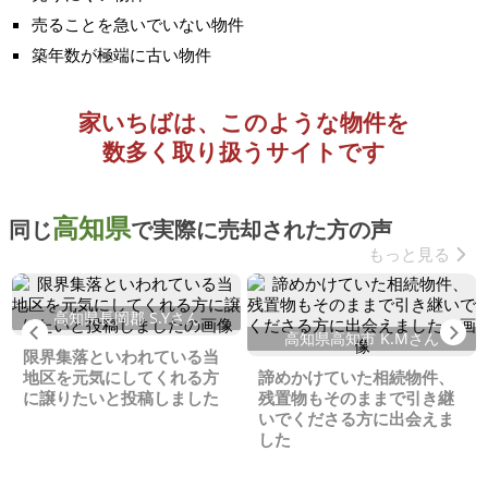
売ることを急いでいない物件
築年数が極端に古い物件
家いちばは、このような物件を
数多く取り扱うサイトです
高知県
同じ
で実際に売却された方の声
もっと見る
高知県長岡郡 S.Yさん
Previous
Ne
高知県高知市 K.Mさん
限界集落といわれている当
地区を元気にしてくれる方
諦めかけていた相続物件、
に譲りたいと投稿しました
残置物もそのままで引き継
いでくださる方に出会えま
した