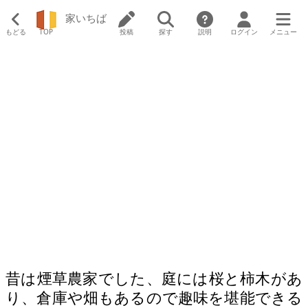
家いちば
もどる
TOP
投稿
探す
説明
ログイン
メニュー
昔は煙草農家でした、庭には桜と柿木があ
り、倉庫や畑もあるので趣味を堪能できる