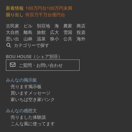
新着情報
100万円台
100万円未満
掘り出し
何百万
千万台
億円台
古民家
ビル
別荘地
海
農家
商店
大自然
離島
旅館
広大
雪国
投資
思い出
山林
温泉
狭小
公共
海外
カテゴリーで探す
BOU HOUSE（シェア別荘）
ご質問・お問い合わせ
みんなの掲示板
売ります掲示板
買いますメッセージ
家いちば空き家バンク
みんなの感想文
売りました体験談
こんな風に使ってます