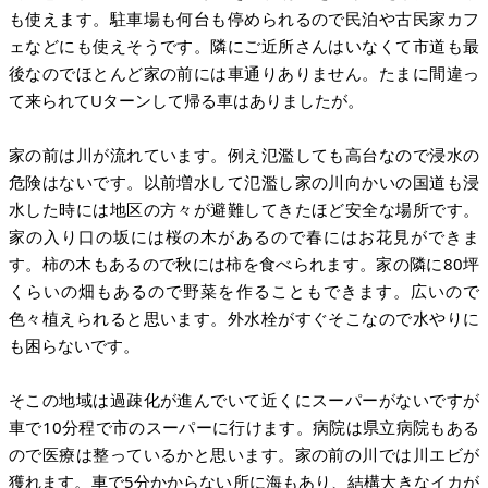
も使えます。駐車場も何台も停められるので民泊や古民家カフ
ェなどにも使えそうです。隣にご近所さんはいなくて市道も最
後なのでほとんど家の前には車通りありません。たまに間違っ
て来られてUターンして帰る車はありましたが。
家の前は川が流れています。例え氾濫しても高台なので浸水の
危険はないです。以前増水して氾濫し家の川向かいの国道も浸
水した時には地区の方々が避難してきたほど安全な場所です。
家の入り口の坂には桜の木があるので春にはお花見ができま
す。柿の木もあるので秋には柿を食べられます。家の隣に80坪
くらいの畑もあるので野菜を作ることもできます。広いので
色々植えられると思います。外水栓がすぐそこなので水やりに
も困らないです。
そこの地域は過疎化が進んでいて近くにスーパーがないですが
車で10分程で市のスーパーに行けます。病院は県立病院もある
ので医療は整っているかと思います。家の前の川では川エビが
獲れます。車で5分かからない所に海もあり、結構大きなイカが