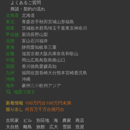
よくあるご質問
商談・契約の流れ
北海道
北海道
東北
青森
岩手
秋田
宮城
山形
福島
関東
茨城
栃木
群馬
埼玉
千葉
東京
神奈川
甲信越
新潟
長野
山梨
北陸
富山
石川
福井
東海
静岡
愛知
岐阜
三重
近畿
滋賀
京都
大阪
兵庫
奈良
和歌山
中国
岡山
広島
鳥取
島根
山口
四国
香川
徳島
愛媛
高知
九州
福岡
佐賀
長崎
大分
熊本
宮崎
鹿児島
沖縄
沖縄
海外
豪州
北米
欧州
アジア
地図で探す
新着情報
100万円台
100万円未満
掘り出し
何百万
千万台
億円台
古民家
ビル
別荘地
海
農家
商店
大自然
離島
旅館
広大
雪国
投資