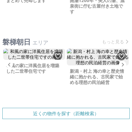
まとめて売却します
開湯1200年・美人の湯、温
泉街に佇む古屋付き土地で
す
磐梯朝日
もっと見る
エリア
Previous
Ne
和風の家に洋風住居を増築
した二世帯住宅です
新潟・村上 海の幸と歴史情
緒に抱かれる、古民家で始
める理想の民泊経営
近くの物件を探す（距離検索）