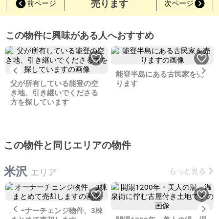
売ります
前ページ
次ページ
この物件に興味がある人へおすすめ
Previous
Ne
能登半島にある古民家を売
父が所有している能登の空
ります
き地、引き継いでくださる
方を探しています
この物件と同じエリアの物件
米沢
もっと見る
エリア
Previous
Ne
オーナーチェンジ物件、3棟