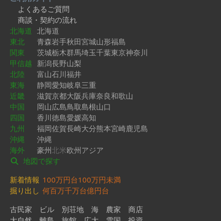
よくあるご質問
商談・契約の流れ
北海道
北海道
東北
青森
岩手
秋田
宮城
山形
福島
関東
茨城
栃木
群馬
埼玉
千葉
東京
神奈川
甲信越
新潟
長野
山梨
北陸
富山
石川
福井
東海
静岡
愛知
岐阜
三重
近畿
滋賀
京都
大阪
兵庫
奈良
和歌山
中国
岡山
広島
鳥取
島根
山口
四国
香川
徳島
愛媛
高知
九州
福岡
佐賀
長崎
大分
熊本
宮崎
鹿児島
沖縄
沖縄
海外
豪州
北米
欧州
アジア
地図で探す
新着情報
100万円台
100万円未満
掘り出し
何百万
千万台
億円台
古民家
ビル
別荘地
海
農家
商店
大自然
離島
旅館
広大
雪国
投資