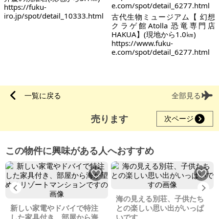
https://fuku-
iro.jp/spot/detail_10333.html
古代生物ミュージアム【 幻想
クラゲ館Atolla 恐竜専門店
HAKUA】(現地から1.0㎞)
https://www.fuku-
e.com/spot/detail_6277.html
一覧に戻る
全部見る
売ります
次ページ
この物件に興味がある人へおすすめ
Previous
Ne
海の見える別荘、子供たち
新しい家電やドバイで特注
との楽しい思い出がいっぱ
した家具付き、部屋から海
いです