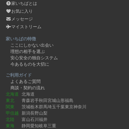
家いちばとは
お気に入り
メッセージ
マイストリーム
家いちばの特徴
ここにしかない出会い
理想の相手を選ぶ
安心安全の独自システム
今あるものを大切に
ご利用ガイド
よくあるご質問
商談・契約の流れ
北海道
北海道
東北
青森
岩手
秋田
宮城
山形
福島
関東
茨城
栃木
群馬
埼玉
千葉
東京
神奈川
甲信越
新潟
長野
山梨
北陸
富山
石川
福井
東海
静岡
愛知
岐阜
三重