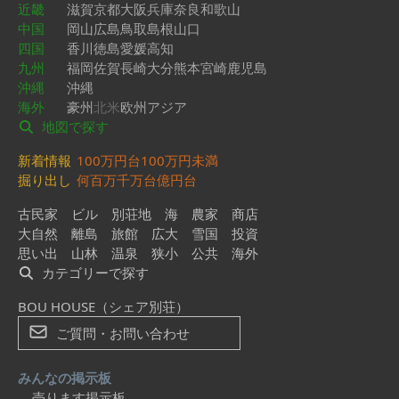
近畿
滋賀
京都
大阪
兵庫
奈良
和歌山
中国
岡山
広島
鳥取
島根
山口
四国
香川
徳島
愛媛
高知
九州
福岡
佐賀
長崎
大分
熊本
宮崎
鹿児島
沖縄
沖縄
海外
豪州
北米
欧州
アジア
地図で探す
新着情報
100万円台
100万円未満
掘り出し
何百万
千万台
億円台
古民家
ビル
別荘地
海
農家
商店
大自然
離島
旅館
広大
雪国
投資
思い出
山林
温泉
狭小
公共
海外
カテゴリーで探す
BOU HOUSE（シェア別荘）
ご質問・お問い合わせ
みんなの掲示板
売ります掲示板