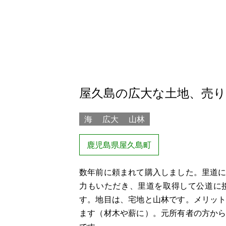
屋久島の広大な土地、売
海
広大
山林
鹿児島県屋久島町
数年前に頼まれて購入しました。里道
力もいただき、里道を取得して公道に
す。地目は、宅地と山林です。メリッ
ます（材木や薪に）。元所有者の方か