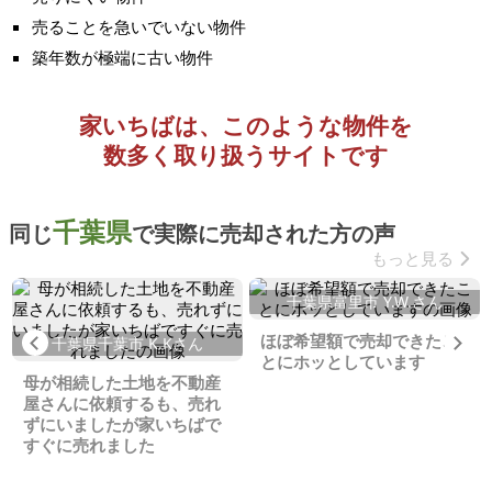
売ることを急いでいない物件
築年数が極端に古い物件
家いちばは、このような物件を
数多く取り扱うサイトです
千葉県
同じ
で実際に売却された方の声
もっと見る
千葉県富里市 Y.W.さん
ほぼ希望額で売却できたこ
Previous
Ne
千葉県千葉市 K.Kさん
とにホッとしています
母が相続した土地を不動産
屋さんに依頼するも、売れ
ずにいましたが家いちばで
すぐに売れました