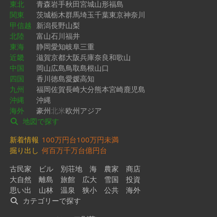
東北
青森
岩手
秋田
宮城
山形
福島
関東
茨城
栃木
群馬
埼玉
千葉
東京
神奈川
甲信越
新潟
長野
山梨
北陸
富山
石川
福井
東海
静岡
愛知
岐阜
三重
近畿
滋賀
京都
大阪
兵庫
奈良
和歌山
中国
岡山
広島
鳥取
島根
山口
四国
香川
徳島
愛媛
高知
九州
福岡
佐賀
長崎
大分
熊本
宮崎
鹿児島
沖縄
沖縄
海外
豪州
北米
欧州
アジア
地図で探す
新着情報
100万円台
100万円未満
掘り出し
何百万
千万台
億円台
古民家
ビル
別荘地
海
農家
商店
大自然
離島
旅館
広大
雪国
投資
思い出
山林
温泉
狭小
公共
海外
カテゴリーで探す