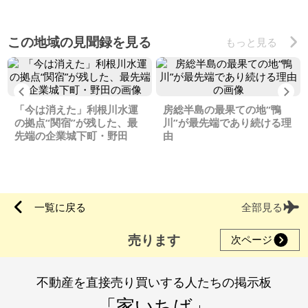
この地域の見聞録を見る
もっと見る
Previous
Ne
「今は消えた」利根川水運
房総半島の最果ての地“鴨
の拠点“関宿”が残した、最
川”が最先端であり続ける理
先端の企業城下町・野田
由
一覧に戻る
全部見る
売ります
次ページ
不動産を直接売り買いする人たちの掲示板
「家いちば」