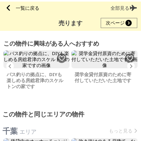
一覧に戻る
全部見る
売ります
次ページ
この物件に興味がある人へおすすめ
Previous
Ne
バス釣りの拠点に、DIYも
奨学金貸付原資のために寄
楽しめる房総君津のスケル
付していただいた土地です
トンの家です
この物件と同じエリアの物件
千葉
もっと見る
エリア