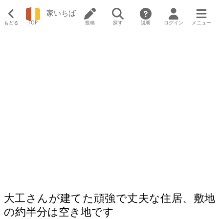
家いちば
もどる
TOP
投稿
探す
説明
ログイン
メニュー
大工さんが建てた頑強で丈夫な住居、敷地
の約半分は空き地です