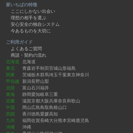
家いちばの特徴
ここにしかない出会い
理想の相手を選ぶ
安心安全の独自システム
今あるものを大切に
ご利用ガイド
よくあるご質問
商談・契約の流れ
北海道
北海道
東北
青森
岩手
秋田
宮城
山形
福島
関東
茨城
栃木
群馬
埼玉
千葉
東京
神奈川
甲信越
新潟
長野
山梨
北陸
富山
石川
福井
東海
静岡
愛知
岐阜
三重
近畿
滋賀
京都
大阪
兵庫
奈良
和歌山
中国
岡山
広島
鳥取
島根
山口
四国
香川
徳島
愛媛
高知
九州
福岡
佐賀
長崎
大分
熊本
宮崎
鹿児島
沖縄
沖縄