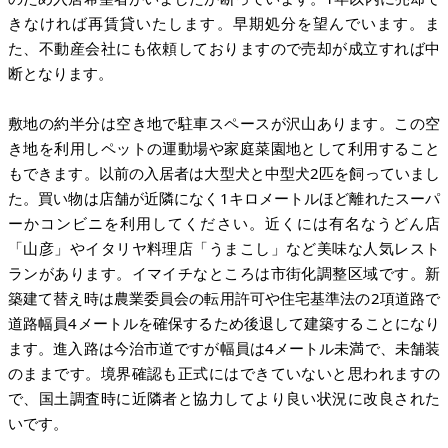
きなければ再賃貸いたします。早期処分を望んでいます。ま
た、不動産会社にも依頼しておりますので売却が成立すれば中
断となります。
敷地の約半分は空き地で駐車スペースが沢山あります。この空
き地を利用しペットの運動場や家庭菜園地として利用すること
もできます。以前の入居者は大型犬と中型犬2匹を飼っていまし
た。買い物は店舗が近隣になく1キロメートルほど離れたスーパ
ーかコンビニを利用してください。近くには有名なうどん店
「山彦」やイタリヤ料理店「うまこし」など美味な人気レスト
ランがあります。イマイチなところは市街化調整区域です。新
築建て替え時は農業委員会の転用許可や住宅基準法の2項道路で
道路幅員4メートルを確保するため後退して建築することになり
ます。進入路は今治市道ですが幅員は4メートル未満で、未舗装
のままです。境界確認も正式にはできていないと思われますの
で、国土調査時に近隣者と協力してより良い状況に改良された
いです。