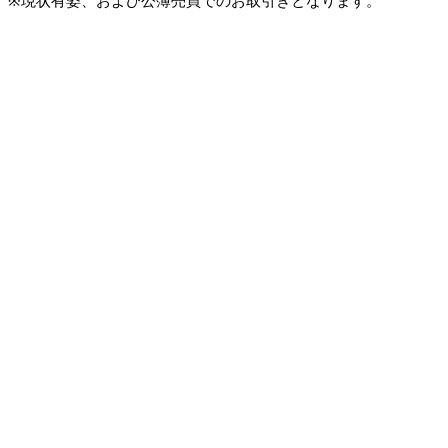
※現状有姿、および公簿売買でのお取引きとなります。