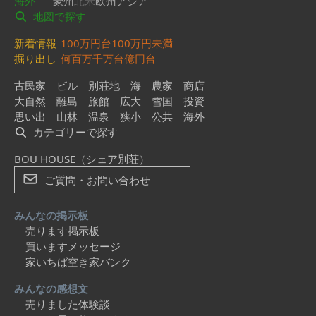
海外
豪州
北米
欧州
アジア
地図で探す
新着情報
100万円台
100万円未満
掘り出し
何百万
千万台
億円台
古民家
ビル
別荘地
海
農家
商店
大自然
離島
旅館
広大
雪国
投資
思い出
山林
温泉
狭小
公共
海外
カテゴリーで探す
BOU HOUSE（シェア別荘）
ご質問・お問い合わせ
みんなの掲示板
売ります掲示板
買いますメッセージ
家いちば空き家バンク
みんなの感想文
売りました体験談