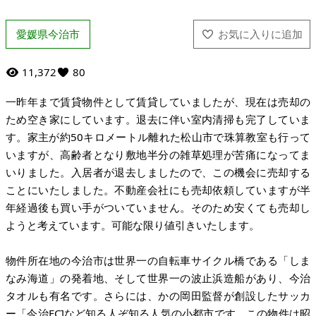
愛媛県今治市
11,372
80
一昨年まで賃貸物件として賃貸していましたが、現在は売却の
ため空き家にしています。退去に伴い室内清掃も完了していま
す。家主が約50キロメートル離れた松山市で珠算教室も行って
いますが、高齢者となり敷地半分の雑草処理が苦痛になってま
いりました。入居者が退去しましたので、この機会に売却する
ことにいたしました。不動産会社にも売却依頼していますが半
年経過後も買い手がついていません。そのため安くても売却し
ようと考えています。可能な限り値引きいたします。
物件所在地の今治市は世界一の自転車サイクル橋である「しま
なみ海道」の発着地、そして世界一の波止浜造船があり、今治
タオルも有名です。さらには、かの岡田監督が創設したサッカ
ー「今治FC]など知る人ぞ知る人気の小都市です。この物件は昭