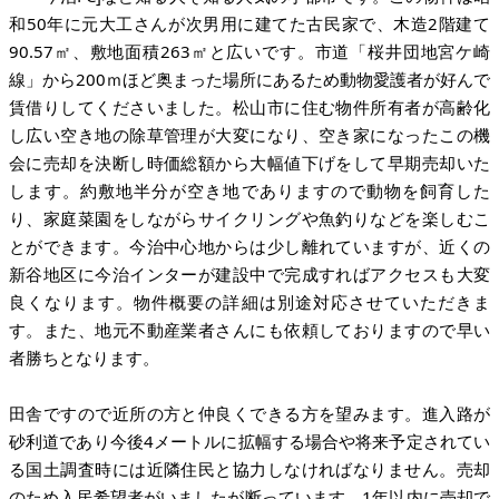
和50年に元大工さんが次男用に建てた古民家で、木造2階建て
90.57㎡、敷地面積263㎡と広いです。市道「桜井団地宮ケ崎
線」から200ｍほど奥まった場所にあるため動物愛護者が好んで
賃借りしてくださいました。松山市に住む物件所有者が高齢化
し広い空き地の除草管理が大変になり、空き家になったこの機
会に売却を決断し時価総額から大幅値下げをして早期売却いた
します。約敷地半分が空き地でありますので動物を飼育した
り、家庭菜園をしながらサイクリングや魚釣りなどを楽しむこ
とができます。今治中心地からは少し離れていますが、近くの
新谷地区に今治インターが建設中で完成すればアクセスも大変
良くなります。物件概要の詳細は別途対応させていただきま
す。また、地元不動産業者さんにも依頼しておりますので早い
者勝ちとなります。
田舎ですので近所の方と仲良くできる方を望みます。進入路が
砂利道であり今後4メートルに拡幅する場合や将来予定されてい
る国土調査時には近隣住民と協力しなければなりません。売却
のため入居希望者がいましたが断っています。1年以内に売却で