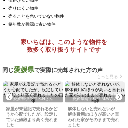
価格が安い物件
売りにくい物件
売ることを急いでいない物件
築年数が極端に古い物件
家いちばは、このような物件を
数多く取り扱うサイトです
愛媛県
同じ
で実際に売却された方の声
もっと見る
Previous
Ne
愛媛県伊予市 K.Nさん
愛媛県南宇和郡 M.Wさん
家屋が未登記で売れるかど
解体しないと売れないが、
うか心配でしたが、設定し
解体費用のほうが高いと言
ていた値段より高く売れま
われた家がそのままで売れ
した
ました