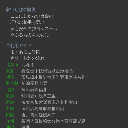
家いちばの特徴
ここにしかない出会い
理想の相手を選ぶ
安心安全の独自システム
今あるものを大切に
ご利用ガイド
よくあるご質問
商談・契約の流れ
北海道
北海道
東北
青森
岩手
秋田
宮城
山形
福島
関東
茨城
栃木
群馬
埼玉
千葉
東京
神奈川
甲信越
新潟
長野
山梨
北陸
富山
石川
福井
東海
静岡
愛知
岐阜
三重
近畿
滋賀
京都
大阪
兵庫
奈良
和歌山
中国
岡山
広島
鳥取
島根
山口
四国
香川
徳島
愛媛
高知
九州
福岡
佐賀
長崎
大分
熊本
宮崎
鹿児島
沖縄
沖縄