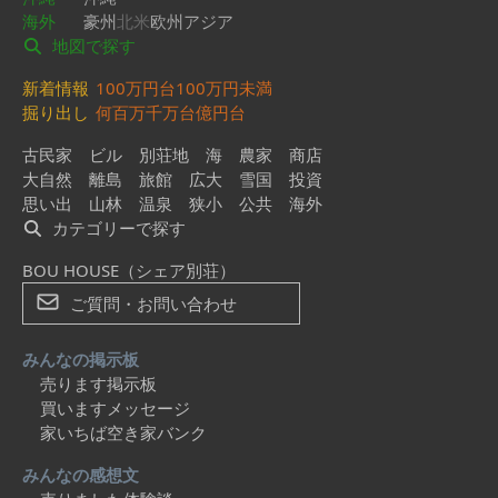
海外
豪州
北米
欧州
アジア
地図で探す
新着情報
100万円台
100万円未満
掘り出し
何百万
千万台
億円台
古民家
ビル
別荘地
海
農家
商店
大自然
離島
旅館
広大
雪国
投資
思い出
山林
温泉
狭小
公共
海外
カテゴリーで探す
BOU HOUSE（シェア別荘）
ご質問・お問い合わせ
みんなの掲示板
売ります掲示板
買いますメッセージ
家いちば空き家バンク
みんなの感想文