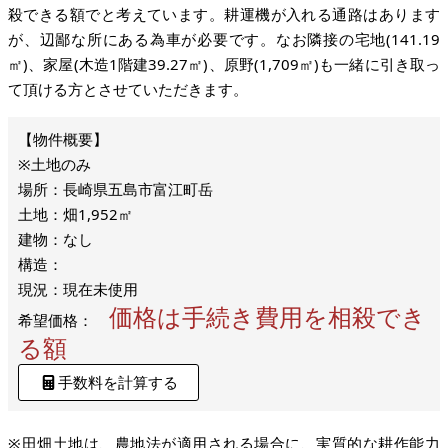
殺できる額でと考えています。耕運機が入れる通路はあります
が、辺鄙な所にある為車が必要です。なお隣接の宅地(141.19
㎡)、家屋(木造1階建39.27㎡)、原野(1,709㎡)も一緒に引き取っ
て頂ける方とさせていただきます。
※土地のみ
場所：長崎県五島市富江町岳
土地：畑1,952㎡
建物：なし
構造：
現況：現在未使用
価格は手続き費用を相殺でき
希望価格：
る額
手数料を計算する
※田畑土地は、農地法が適用される場合に、実質的な耕作能力