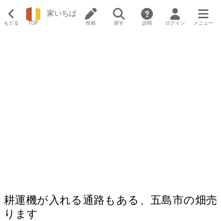
家いちば
もどる
TOP
投稿
探す
説明
ログイン
メニュー
耕運機が入れる通路もある、五島市の畑売
ります