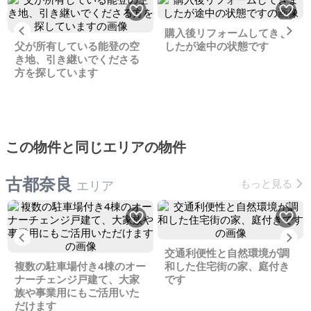
Previous
Ne
購入後リフォームしてきま
父が所有している能登の空
したが途中の状態です
き地、引き継いでくださる
方を探しています
この物件と同じエリアの物件
古都奈良
もっと見る
エリア
Previous
Ne
交通利便性と自然環境が調
複数の駐車場付き4棟のオー
和した住宅街の家、庭付き
ナーチェンジ戸建て、大家
です
族や事業用にもご活用いた
だけます