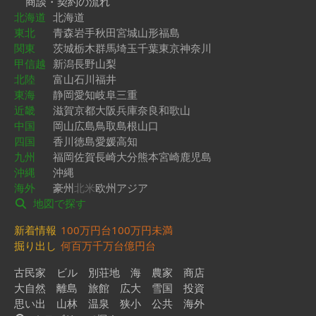
商談・契約の流れ
北海道
北海道
東北
青森
岩手
秋田
宮城
山形
福島
関東
茨城
栃木
群馬
埼玉
千葉
東京
神奈川
甲信越
新潟
長野
山梨
北陸
富山
石川
福井
東海
静岡
愛知
岐阜
三重
近畿
滋賀
京都
大阪
兵庫
奈良
和歌山
中国
岡山
広島
鳥取
島根
山口
四国
香川
徳島
愛媛
高知
九州
福岡
佐賀
長崎
大分
熊本
宮崎
鹿児島
沖縄
沖縄
海外
豪州
北米
欧州
アジア
地図で探す
新着情報
100万円台
100万円未満
掘り出し
何百万
千万台
億円台
古民家
ビル
別荘地
海
農家
商店
大自然
離島
旅館
広大
雪国
投資
思い出
山林
温泉
狭小
公共
海外