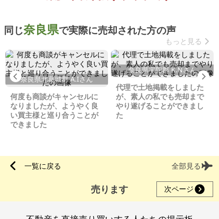
奈良県
同じ
で実際に売却された方の声
もっと見る
奈良県宇陀郡 K.Nさん
Previous
Ne
奈良県北葛城郡 A.Iさん
代理で土地掲載をしました
何度も商談がキャンセルに
が、素人の私でも売却まで
なりましたが、ようやく良
やり遂げることができまし
い買主様と巡り合うことが
た
できました
一覧に戻る
全部見る
売ります
次ページ