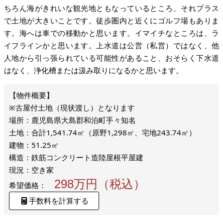
ちろん海がきれいな観光地ともなっているところ、それプラス
で土地が大きいことです。徒歩圏内と近くにゴルフ場もありま
す。海へは車での移動かと思います。イマイチなところは、ラ
イフラインかと思います。上水道は公営（私営）ではなく、他
人地から引っ張られている可能性があること、おそらく下水道
はなく、浄化槽または汲み取りになるかと思います。
※古屋付土地（現状渡し）となります
場所：鹿児島県大島郡和泊町手々知名
土地：合計1,541.74㎡（原野1,298㎡、宅地243.74㎡）
建物：51.25㎡
構造：鉄筋コンクリート造陸屋根平屋建
現況：空き家
298万円（税込）
希望価格：
手数料を計算する