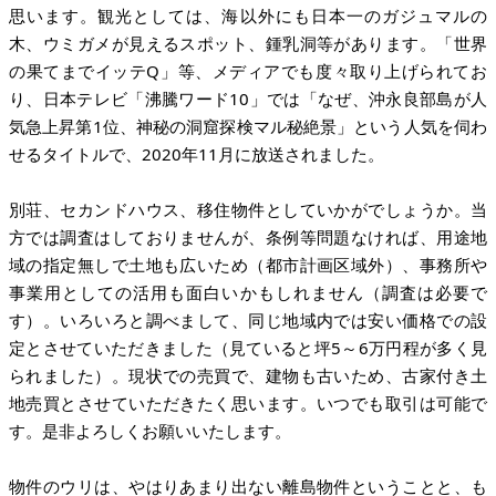
思います。観光としては、海以外にも日本一のガジュマルの
木、ウミガメが見えるスポット、鍾乳洞等があります。「世界
の果てまでイッテQ」等、メディアでも度々取り上げられてお
り、日本テレビ「沸騰ワード10」では「なぜ、沖永良部島が人
気急上昇第1位、神秘の洞窟探検マル秘絶景」という人気を伺わ
せるタイトルで、2020年11月に放送されました。
別荘、セカンドハウス、移住物件としていかがでしょうか。当
方では調査はしておりませんが、条例等問題なければ、用途地
域の指定無しで土地も広いため（都市計画区域外）、事務所や
事業用としての活用も面白いかもしれません（調査は必要で
す）。いろいろと調べまして、同じ地域内では安い価格での設
定とさせていただきました（見ていると坪5～6万円程が多く見
られました）。現状での売買で、建物も古いため、古家付き土
地売買とさせていただきたく思います。いつでも取引は可能で
す。是非よろしくお願いいたします。
物件のウリは、やはりあまり出ない離島物件ということと、も