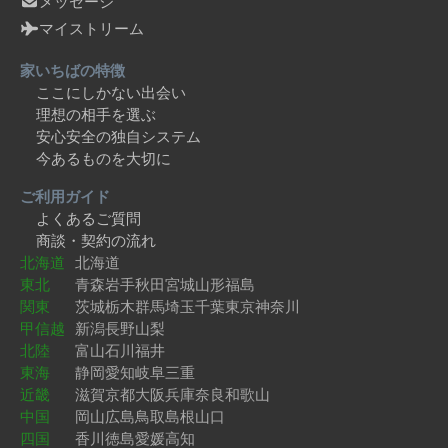
メッセージ
マイストリーム
家いちばの特徴
ここにしかない出会い
理想の相手を選ぶ
安心安全の独自システム
今あるものを大切に
ご利用ガイド
よくあるご質問
商談・契約の流れ
北海道
北海道
東北
青森
岩手
秋田
宮城
山形
福島
関東
茨城
栃木
群馬
埼玉
千葉
東京
神奈川
甲信越
新潟
長野
山梨
北陸
富山
石川
福井
東海
静岡
愛知
岐阜
三重
近畿
滋賀
京都
大阪
兵庫
奈良
和歌山
中国
岡山
広島
鳥取
島根
山口
四国
香川
徳島
愛媛
高知