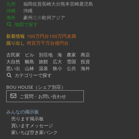
九州
福岡
佐賀
長崎
大分
熊本
宮崎
鹿児島
沖縄
沖縄
海外
豪州
北米
欧州
アジア
地図で探す
新着情報
100万円台
100万円未満
掘り出し
何百万
千万台
億円台
古民家
ビル
別荘地
海
農家
商店
大自然
離島
旅館
広大
雪国
投資
思い出
山林
温泉
狭小
公共
海外
カテゴリーで探す
BOU HOUSE（シェア別荘）
ご質問・お問い合わせ
みんなの掲示板
売ります掲示板
買いますメッセージ
家いちば空き家バンク