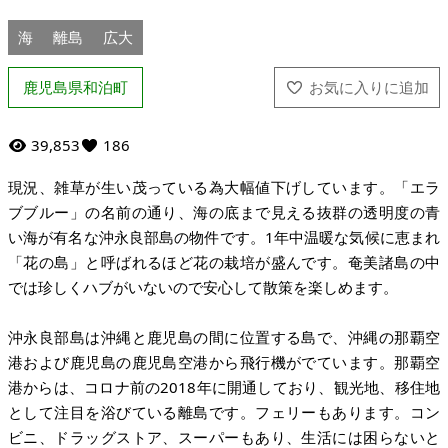
海
離島
広大
鹿児島県和泊町
39,853
186
現況、雑草が生い茂っている為大幅値下げしています。「エラ
ブブルー」の名前の通り、海の底まで見える抜群の透明度の青
い海が有名な沖永良部島の物件です。1年中温暖な気候に恵まれ
「花の島」と呼ばれるほど花の栽培が盛んです。奄美諸島の中
では珍しくハブがいないので安心して散策を楽しめます。
沖永良部島は沖縄と鹿児島の間に位置する島で、沖縄の那覇空
港および鹿児島の鹿児島空港から飛行機がでています。那覇空
港からは、コロナ前の2018年に開通しており、観光地、移住地
として注目を浴びている離島です。フェリーもあります。コン
ビニ、ドラッグストア、スーパーもあり、生活には困らないと