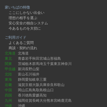
家いちばの特徴
ここにしかない出会い
理想の相手を選ぶ
安心安全の独自システム
今あるものを大切に
ご利用ガイド
よくあるご質問
商談・契約の流れ
北海道
北海道
東北
青森
岩手
秋田
宮城
山形
福島
関東
茨城
栃木
群馬
埼玉
千葉
東京
神奈川
甲信越
新潟
長野
山梨
北陸
富山
石川
福井
東海
静岡
愛知
岐阜
三重
近畿
滋賀
京都
大阪
兵庫
奈良
和歌山
中国
岡山
広島
鳥取
島根
山口
四国
香川
徳島
愛媛
高知
九州
福岡
佐賀
長崎
大分
熊本
宮崎
鹿児島
沖縄
沖縄