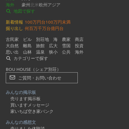
海外
豪州
北米
欧州
アジア
地図で探す
新着情報
100万円台
100万円未満
掘り出し
何百万
千万台
億円台
古民家
ビル
別荘地
海
農家
商店
大自然
離島
旅館
広大
雪国
投資
思い出
山林
温泉
狭小
公共
海外
カテゴリーで探す
BOU HOUSE（シェア別荘）
ご質問・お問い合わせ
みんなの掲示板
売ります掲示板
買いますメッセージ
家いちば空き家バンク
みんなの感想文
売りました体験談