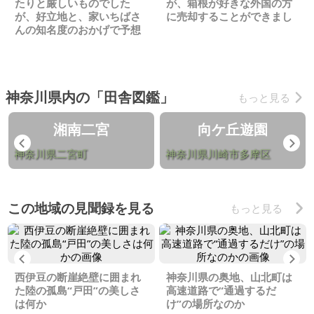
たりと厳しいものでした
が、箱根が好きな外国の方
が、好立地と、家いちばさ
に売却することができまし
んの知名度のおかげで予想
た
より早く売却できました
神奈川県内の「田舎図鑑」
もっと見る
湘南二宮
向ケ丘遊園
Previous
Ne
神奈川県二宮町
神奈川県川崎市多摩区
この地域の見聞録を見る
もっと見る
Previous
Ne
西伊豆の断崖絶壁に囲まれ
神奈川県の奥地、山北町は
た陸の孤島“戸田”の美しさ
高速道路で“通過するだ
は何か
け”の場所なのか