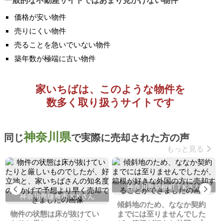
一般的な不動産サイトではあまり見かけない物件
価格が安い物件
売りにくい物件
売ることを急いでいない物件
築年数が極端に古い物件
家いちばは、このような物件を
数多く取り扱うサイトです
神奈川県
同じ
で実際に売却された方の声
もっと見る
神奈川県箱根町 T.Kさん
Previous
Ne
神奈川県鎌倉市 K.Kさん
傾斜地のため、ななか契約
物件の状態は床が抜けてい
までには至りませんでした