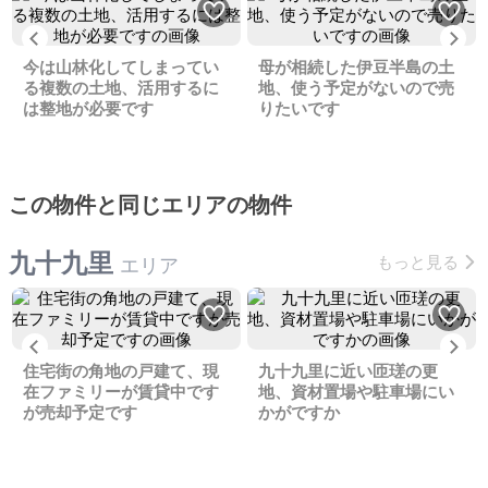
Previous
Ne
今は山林化してしまってい
母が相続した伊豆半島の土
る複数の土地、活用するに
地、使う予定がないので売
は整地が必要です
りたいです
この物件と同じエリアの物件
九十九里
もっと見る
エリア
Previous
Ne
住宅街の角地の戸建て、現
九十九里に近い匝瑳の更
在ファミリーが賃貸中です
地、資材置場や駐車場にい
が売却予定です
かがですか