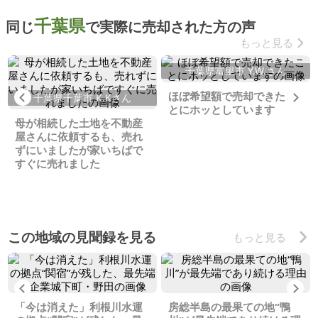
千葉県
同じ
で実際に売却された方の声
もっと見る
千葉県富里市 Y.W.さん
ほぼ希望額で売却できたこ
Previous
Ne
千葉県千葉市 K.Kさん
とにホッとしています
母が相続した土地を不動産
屋さんに依頼するも、売れ
ずにいましたが家いちばで
すぐに売れました
この地域の見聞録を見る
もっと見る
Previous
Ne
「今は消えた」利根川水運
房総半島の最果ての地“鴨