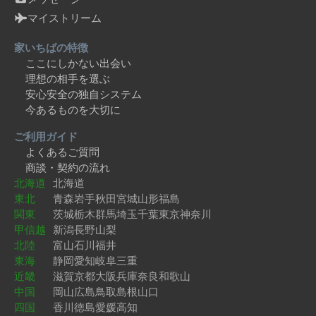
マイストリーム
家いちばの特徴
ここにしかない出会い
理想の相手を選ぶ
安心安全の独自システム
今あるものを大切に
ご利用ガイド
よくあるご質問
商談・契約の流れ
北海道
北海道
東北
青森
岩手
秋田
宮城
山形
福島
関東
茨城
栃木
群馬
埼玉
千葉
東京
神奈川
甲信越
新潟
長野
山梨
北陸
富山
石川
福井
東海
静岡
愛知
岐阜
三重
近畿
滋賀
京都
大阪
兵庫
奈良
和歌山
中国
岡山
広島
鳥取
島根
山口
四国
香川
徳島
愛媛
高知