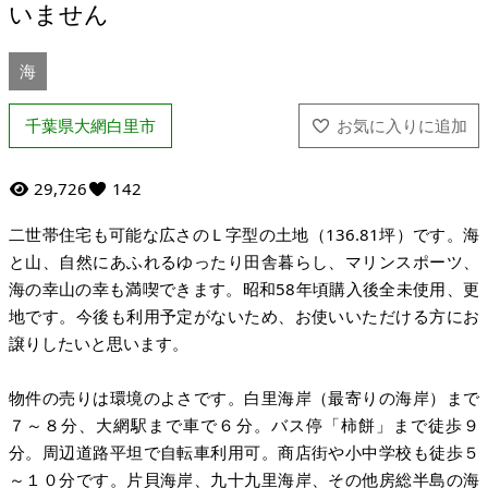
いません
海
千葉県大網白里市
29,726
142
二世帯住宅も可能な広さのＬ字型の土地（136.81坪）です。海
と山、自然にあふれるゆったり田舎暮らし、マリンスポーツ、
海の幸山の幸も満喫できます。昭和58年頃購入後全未使用、更
地です。今後も利用予定がないため、お使いいただける方にお
譲りしたいと思います。
物件の売りは環境のよさです。白里海岸（最寄りの海岸）まで
７～８分、大網駅まで車で６分。バス停「柿餅」まで徒歩９
分。周辺道路平坦で自転車利用可。商店街や小中学校も徒歩５
～１０分です。片貝海岸、九十九里海岸、その他房総半島の海