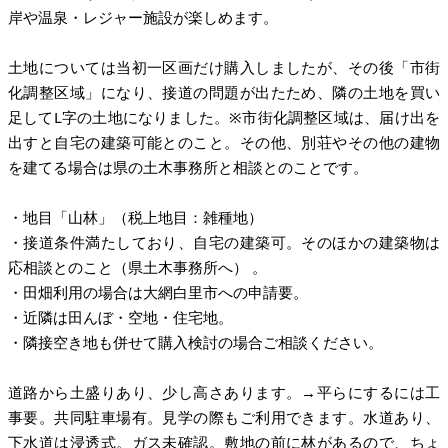
岸や温泉・レジャー施設が楽しめます。
土地については当初一区画だけ購入しましたが、その後「市街
化調整区域」になり、接道の問題が出たため、隣の土地を買い
足してL字の土地になりました。※市街化調整区域は、届け出を
出すと自宅の建築可能とのこと。その他、別荘やその他の建物
を建てる場合は県の土木事務所と相談とのことです。
・地目「山林」（税上地目：雑種地）
・接道条件満たしており、自宅の建築可。そのほかの建築物は
応相談とのこと（県土木事務所へ） 。
・田畑利用の場合は大網白里市への申請要。
・近隣は田んぼ・空地・住宅地。
・隣接空き地も併せて購入検討の場合ご相談ください。
道路から土盛りあり、少し高さあります。→平らにするには工
事要。共同駐車場有。見学の際もご利用できます。水道あり、
下水道は浸透式。ガス未確認。敷地の前に林があるので、ちょ