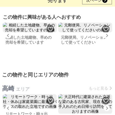
売ります
次ページ
この物件に興味がある人へおすすめ
Previous
Ne
相続した土地建物、早めの
元郵便局、リノベーション
売却を希望しています
して使ってください
この物件と同じエリアの物件
高崎
もっと見る
エリア
Previous
Ne
リモートワーク・時々出