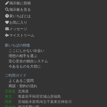
掲示板に投稿
掲示板を見る
家いちばとは
お気に入り
メッセージ
マイストリーム
家いちばの特徴
ここにしかない出会い
理想の相手を選ぶ
安心安全の独自システム
今あるものを大切に
ご利用ガイド
よくあるご質問
商談・契約の流れ
北海道
北海道
東北
青森
岩手
秋田
宮城
山形
福島
関東
茨城
栃木
群馬
埼玉
千葉
東京
神奈川
甲信越
新潟
長野
山梨