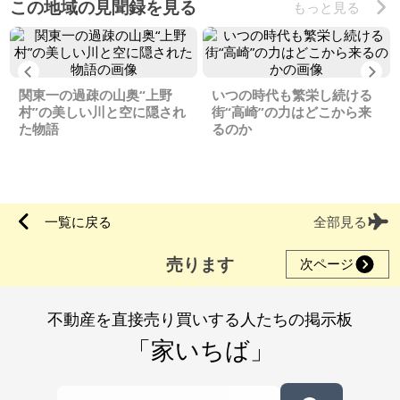
この地域の見聞録を見る
もっと見る
Previous
Ne
関東一の過疎の山奥“上野
いつの時代も繁栄し続ける
村”の美しい川と空に隠され
街“高崎”の力はどこから来
た物語
るのか
一覧に戻る
全部見る
売ります
次ページ
不動産を直接売り買いする人たちの掲示板
「家いちば」