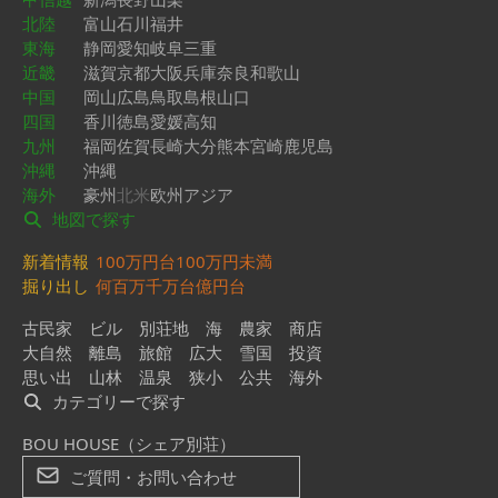
北陸
富山
石川
福井
東海
静岡
愛知
岐阜
三重
近畿
滋賀
京都
大阪
兵庫
奈良
和歌山
中国
岡山
広島
鳥取
島根
山口
四国
香川
徳島
愛媛
高知
九州
福岡
佐賀
長崎
大分
熊本
宮崎
鹿児島
沖縄
沖縄
海外
豪州
北米
欧州
アジア
地図で探す
新着情報
100万円台
100万円未満
掘り出し
何百万
千万台
億円台
古民家
ビル
別荘地
海
農家
商店
大自然
離島
旅館
広大
雪国
投資
思い出
山林
温泉
狭小
公共
海外
カテゴリーで探す
BOU HOUSE（シェア別荘）
ご質問・お問い合わせ