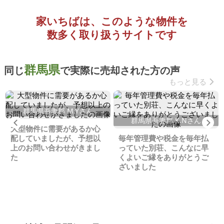
家いちばは、このような物件を
数多く取り扱うサイトです
群馬県
同じ
で実際に売却された方の声
もっと見る
群馬県吾妻郡 M.Yさん
群馬県吾妻郡 K.Nさん
Previous
Ne
大型物件に需要があるか心
配していましたが、予想以
毎年管理費や税金を毎年払
上のお問い合わせがきまし
っていた別荘、こんなに早
た
くよいご縁をありがとうご
ざいました