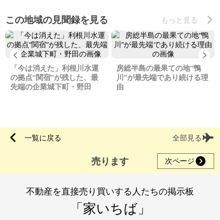
この地域の見聞録を見る
もっと見る
Previous
Ne
「今は消えた」利根川水運
房総半島の最果ての地“鴨
の拠点“関宿”が残した、最
川”が最先端であり続ける理
先端の企業城下町・野田
由
一覧に戻る
全部見る
売ります
次ページ
不動産を直接売り買いする人たちの掲示板
「家いちば」