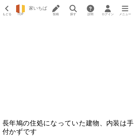
家いちば
もどる
TOP
投稿
探す
説明
ログイン
メニュー
長年鳩の住処になっていた建物、内装は手
付かずです