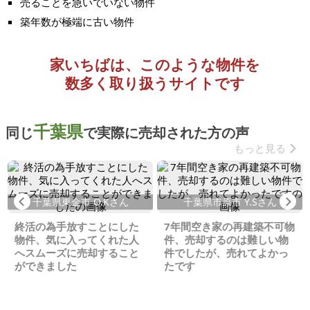
売ることを急いでいない物件
築年数が極端に古い物件
家いちばは、このような物件を
数多く取り扱うサイトです
千葉県
同じ
で実際に売却された方の声
もっと見る
Previous
Ne
千葉県東金市 O.Kさん
千葉県市原市 Y.Sさん
終活の為手放すことにした
7年間空き家の再建築不可物
物件、気に入ってくれた人
件、売却するのは難しい物
へスムーズに売却すること
件でしたが、売れてよかっ
ができました
たです