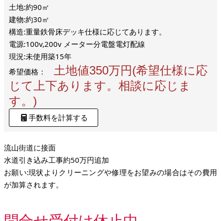
土地:約90㎡
建物:約30㎡
構造:重量鉄骨床デッキ仕様に応じてあります。
電源:100v,200v メーター分電盤電灯配線
現況:未使用築15年
土地値350万円(希望仕様に応
希望価格：
じて上下あります。相談に応じま
す。)
手数料を計算する
流山街道に接面
水道引き込み工事約50万円追加
お願い:現状よりクリーニングや修理をお望みの場合はその費用
が加算されます。
問合せ受付け休止中