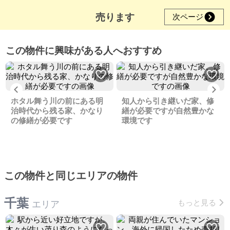
売ります
次ページ
この物件に興味がある人へおすすめ
Previous
Ne
ホタル舞う川の前にある明
知人から引き継いだ家、修
治時代から残る家、かなり
繕が必要ですが自然豊かな
の修繕が必要です
環境です
この物件と同じエリアの物件
千葉
もっと見る
エリア