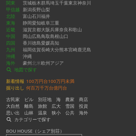
関東
茨城
栃木
群馬
埼玉
千葉
東京
神奈川
甲信越
新潟
長野
山梨
北陸
富山
石川
福井
東海
静岡
愛知
岐阜
三重
近畿
滋賀
京都
大阪
兵庫
奈良
和歌山
中国
岡山
広島
鳥取
島根
山口
四国
香川
徳島
愛媛
高知
九州
福岡
佐賀
長崎
大分
熊本
宮崎
鹿児島
沖縄
沖縄
海外
豪州
北米
欧州
アジア
地図で探す
新着情報
100万円台
100万円未満
掘り出し
何百万
千万台
億円台
古民家
ビル
別荘地
海
農家
商店
大自然
離島
旅館
広大
雪国
投資
思い出
山林
温泉
狭小
公共
海外
カテゴリーで探す
BOU HOUSE（シェア別荘）