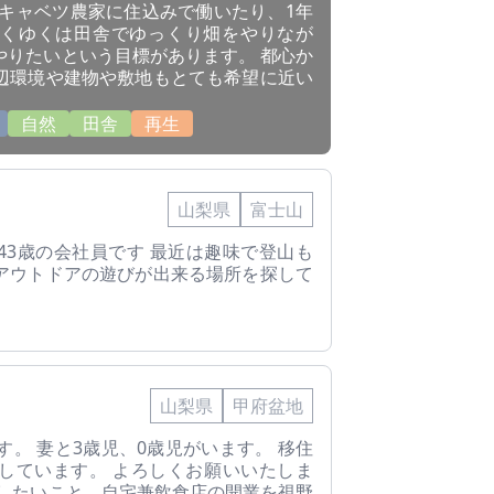
でキャベツ農家に住込みで働いたり、1年
くゆくは田舎でゆっくり畑をやりなが
やりたいという目標があります。 都心か
辺環境や建物や敷地もとても希望に近い
。
自然
田舎
再生
山梨県
富士山
43歳の会社員です 最近は趣味で登山も
アウトドアの遊びが出来る場所を探して
山梨県
甲府盆地
す。 妻と3歳児、0歳児がいます。 移住
しています。 よろしくお願いいたしま
をしたいこと、自宅兼飲食店の開業を視野