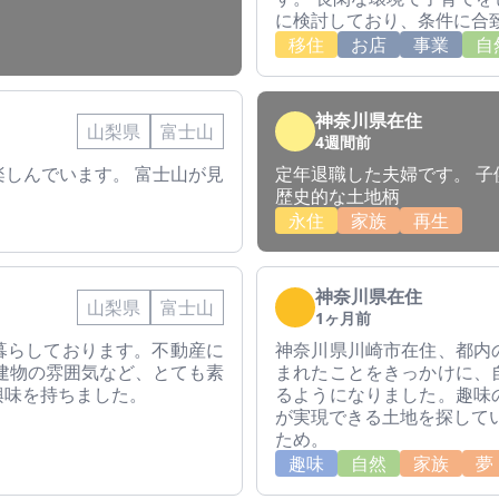
に検討しており、条件に合
移住
お店
事業
自
神奈川県在住
山梨県
富士山
4週間前
しんでいます。 富士山が見
定年退職した夫婦です。 
歴史的な土地柄
永住
家族
再生
神奈川県在住
山梨県
富士山
1ヶ月前
暮らしております。不動産に
神奈川県川崎市在住、都内
建物の雰囲気など、とても素
まれたことをきっかけに、
興味を持ちました。
るようになりました。趣味
が実現できる土地を探して
ため。
趣味
自然
家族
夢