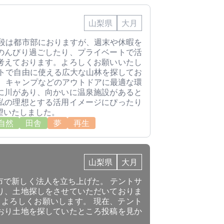
山梨県
大月
普段は都市部におりますが、週末や休暇を
のんびり過ごしたり、プライベートで活
考えております。よろしくお願いいたし
ートで自由に使える広大な山林を探してお
は、キャンプなどのアウトドアに最適な環
に川があり、向かいに温泉施設があると
私の理想とする活用イメージにぴったり
望いたしました。
自然
田舎
夢
再生
山梨県
大月
市で新しく法人を立ち上げた。 テントサ
り、土地探しをさせていただいておりま
 よろしくお願いします。 現在、テント
おり土地を探していたところ投稿を見か