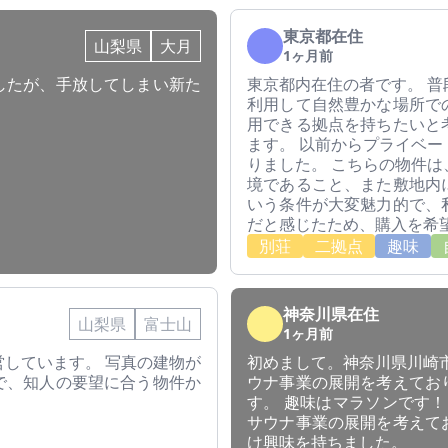
東京都在住
山梨県
大月
1ヶ月前
したが、手放してしまい新た
東京都内在住の者です。 
利用して自然豊かな場所で
用できる拠点を持ちたいと
ます。 以前からプライベ
りました。 こちらの物件
境であること、また敷地内
いう条件が大変魅力的で、
だと感じたため、購入を希
別荘
二拠点
趣味
神奈川県在住
山梨県
富士山
1ヶ月前
しています。 写真の建物が
初めまして。神奈川県川崎
で、知人の要望に合う物件か
ウナ事業の展開を考えてお
す。 趣味はマラソンです！
サウナ事業の展開を考えて
け興味を持ちました。