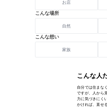
お店
こんな場所
自然
こんな想い
家族
こんな人
自分では住まな
ですが、人から
力に気づきにく
かければ、直せ