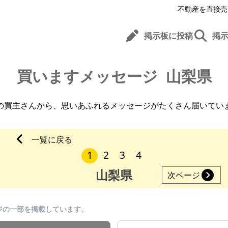
不動産を直接売
掲示板に投稿
掲
買いますメッセージ
山梨県
の買主さんから、
思いあふれるメッセージがたくさん届いてい
一覧に戻る
1
2
3
4
山梨県
次ページ
ジの一部を掲載しています。