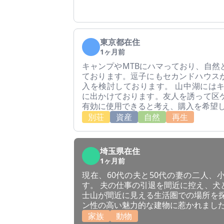
東京都在住
1ヶ月前
キャンプやMTBにハマっており、自然
ております。逗子にもセカンドハウス
入を検討しております。 山中湖にはキ
に出かけております。友人を誘って区
有効に使用できると考え、購入を希望
別荘
資産
自然
再生
埼玉県在住
1ヶ月前
現在、60代の夫と50代の妻の二人、
す。 夫の仕事の引退を間近に控え、犬
士山が間近に見える生活圏での場所を探
ン性の高い魅力的な建物に惹かれまし
家族
動物