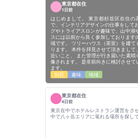
東京都在住
1日前
はじめまして。 東京都杉並区在住の高
で、インテリアデザインの仕事をしてお
グやトライアスロンが趣味で、山中湖
スには以前から良く参加しております
域です。 ツリーハウス（茶室）を建て
ります。 本件を拝見させて頂きまして
近いこと、 また管理が行き届いた素晴
像されます。 是非前向きに検討させて
ます。
別荘
趣味
地域
東京都在住
4日前
東京在中でホテルレストラン運営をさせ
中で八ヶ岳エリアに篭れる場所を探し