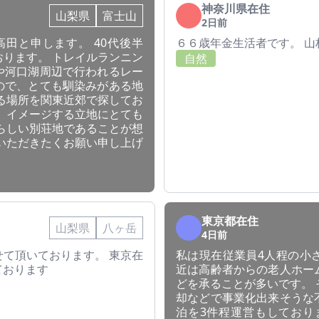
神奈川県在住
山梨県
富士山
2日前
田と申します。 40代後半
６６歳年金生活者です。 山
ります。 トレイルランニン
自然
や河口湖周辺で行われるレー
ので、とても馴染みがある地
る場所を関東近郊で探してお
、イメージする立地にとても
らしい別荘地であることが想
いただきたくお願い申し上げ
東京都在住
山梨県
八ヶ岳
4日前
て頂いております。 東京在
私は現在従業員4人程の小
ております
近は高齢者からの老人ホー
どを承ることが多いです。
却などで事業化出来そうな
泊を3件程運営もしており