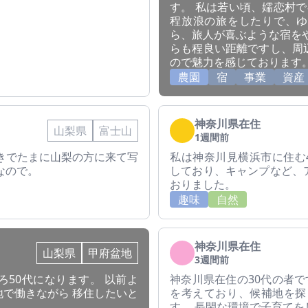
す。 私は若い頃、嬬恋村
程放浪の旅をしたりで、ゆ
ら、旅人が喜ぶような宿を
らも程良い距離ですし、周
ので魅力を感じております
農園
宿
事業
資産
神奈川県在住
山梨県
富士山
1週間前
きでたまに山梨の方に来て写
私は神奈川見横浜市に住む
なので。
しており、キャンプなど、
おりました。
趣味
自然
神奈川県在住
山梨県
甲府盆地
3週間前
50代になります。 以前よ
神奈川県在住の30代の者で
で働きながら 移住したいと
を考えており、候補地を探
す。 長閑な環境で子育て