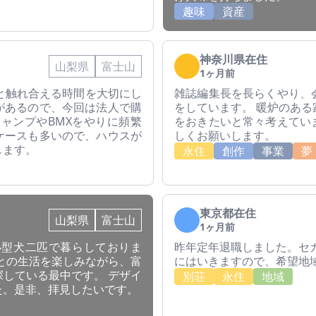
趣味
資産
神奈川県在住
山梨県
富士山
1ヶ月前
と触れ合える時間を大切にし
雑誌編集長を長らくやり、
があるので、今回は法人で購
をしています。 暖炉のあ
ャンプやBMXをやりに頻繁
をおきたいと常々考えてい
ケースも多いので、ハウスが
しくお願いします。
します。
永住
創作
事業
夢
東京都在住
山梨県
富士山
1ヶ月前
小型犬二匹で暮らしておりま
昨年定年退職しました。セ
との生活を楽しみながら、富
にはいきますので、希望地
している最中です。 デザイ
別荘
永住
地域
た。是非、拝見したいです。