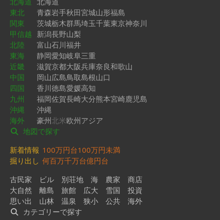
北海道
北海道
東北
青森
岩手
秋田
宮城
山形
福島
関東
茨城
栃木
群馬
埼玉
千葉
東京
神奈川
甲信越
新潟
長野
山梨
北陸
富山
石川
福井
東海
静岡
愛知
岐阜
三重
近畿
滋賀
京都
大阪
兵庫
奈良
和歌山
中国
岡山
広島
鳥取
島根
山口
四国
香川
徳島
愛媛
高知
九州
福岡
佐賀
長崎
大分
熊本
宮崎
鹿児島
沖縄
沖縄
海外
豪州
北米
欧州
アジア
地図で探す
新着情報
100万円台
100万円未満
掘り出し
何百万
千万台
億円台
古民家
ビル
別荘地
海
農家
商店
大自然
離島
旅館
広大
雪国
投資
思い出
山林
温泉
狭小
公共
海外
カテゴリーで探す