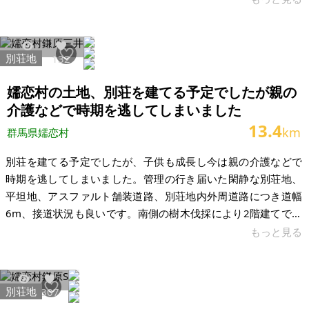
沢駅からは車で30分程、鬼押出し園からは車で10分程の距離に
あります。平地で別荘などは建てやすいかと思います。 【物件
概要】※土地のみ案件です 場所：群馬県吾妻郡嬬恋村大字鎌原
別荘地
15728
132
土地：328㎡ 建物：なし 構造：なし 現況：土地のみ 希望価
格：100万円 新所有者様へ移転された際に、改めて管理契約を
嬬恋村の土地、別荘を建てる予定でしたが親の
ご案内いた
介護などで時期を逃してしまいました
13.4
km
群馬県嬬恋村
別荘を建てる予定でしたが、子供も成長し今は親の介護などで
時期を逃してしまいました。管理の行き届いた閑静な別荘地、
平坦地、アスファルト舗装道路、別荘地内外周道路につき道幅
6m、接道状況も良いです。南側の樹木伐採により2階建てであ
れば浅間山眺望も可能。西側は国有林につき建物が建つ心配が
もっと見る
ありません。 鬼押出園、軽井沢おもちゃ王国、浅間牧場、北軽
井沢スノーパーク、ハルニレテラスなど観光地へアクセス良好
です。渋谷から北軽井沢まで高速バスが出ていますが最寄りの
別荘地
69147
307
バス停からは距離があるため車利用でないと厳しいです。 【物