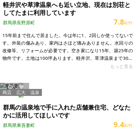
軽井沢や草津温泉へも近い立地、現在は別荘と
してたまに利用しています
7.8
km
群馬県長野原町
15年前まで住んで居ました。今は年に1、2回しか使ってないで
す。外装の傷みあり、家内はさほど痛みありません。水回りの
改修等、リフォームが必要です。空き家になり15年、築25年の
物件です。土地は100坪あります。軽井沢、草津温泉まで30分
の立地です。公道に面した物件です。 公道に面しているので、
もっと見る
冬は早めに除雪してくれます。子育てには最高の環境です。
【物件概要】※古屋付土地（現状渡し）となります 場所：群馬
県吾妻郡長野原町応桑 土地：約100坪 建物：3LDK/77㎡ 構造：
商店
広大
温泉
46723
159
木造 現況： 希望価格：500万円 ※現状有姿、および公簿売買で
のお取引きとなります。
群馬の温泉地で手に入れた店舗兼住宅、どなた
かに活用してほしいです
9.4
km
群馬県東吾妻町