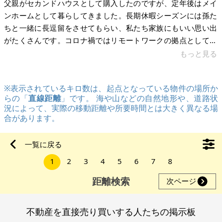
父親がセカンドハウスとして購入したのですが、定年後はメイ
ンホームとして暮らしてきました。長期休暇シーズンには孫た
ちと一緒に長逗留をさせてもらい、私たち家族にもいい思い出
がたくさんです。コロナ禍ではリモートワークの拠点としても
活用させてもらいました。冬場でも一日中薪ストーブを焚いて
もっと見る
暮らせる環境です。当家いちばでのみ販売しています。 父も年
齢を重ね遠くに一人で暮らすことも難しくなり、約一年前から
※表示されているキロ数は、起点となっている物件の場所か
私たちと一緒に暮らすようになりました。現在は空き家となっ
らの「
直線距離
」です。 海や山などの自然地形や、道路状
ており、当家いちばを通じ販売中です。主なリフォームの履歴
況によって、実際の移動距離や所要時間とは大きく異なる場
は以下の通りです。 2011年6月：基礎補強工事/1階フローリン
合があります。
グ仕上げ 2012年3月：
一覧に戻る
1
2
3
4
5
6
7
8
距離検索
次ページ
不動産を直接売り買いする人たちの掲示板