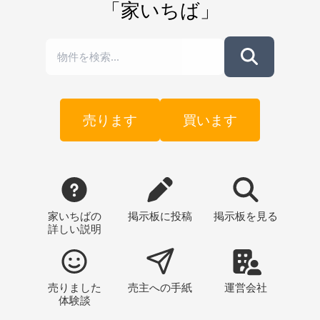
「家いちば」
売ります
買います
家いちばの
掲示板
に投稿
掲示板
を見る
詳しい説明
売りました
売主への
手紙
運営会社
体験談