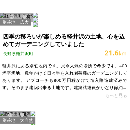
長野県北佐久郡軽井沢町 土地：358㎡（108坪） 建物：なし 構
造： 現況：傾斜地 希望価格：50万円 建ぺい率：30％ 容積率：
50％ 下水道：浄化槽 ガス：プロパン 電気水道：通常（現在使
別荘地
広大
14749
28
っていませんので、復活に多少の費用がかかるのではないかと
思います、管理会社に問い合わせください） 管理費：3
四季の移ろいが楽しめる軽井沢の土地、心を込
めてガーデニングしていました
21.6
km
長野県軽井沢町
軽井沢にある別荘地内です。只今人気の場所で希少です。400
坪平坦地、数年かけて日々手を入れ園芸種のガーデニングして
あります。アプローチも800万円程かけて進入路造成済みで
す。そのまま建築出来る土地です。建築諸経費がかなり節約出
来ます。 400坪は自然庭園として手入れ済みで浅間山百年の湧
もっと見る
水のせせらぎには山わさびが生息しています。山野草も豊かで
季節折々楽しめます。友人の建築家もご紹介いたします。大切
に日々手入れをしていたこのGardenを理解して頂けたら嬉しい
別荘地
大自然
37674
224
です。人気の別荘地内です。全体敷地が大きいためプライベー