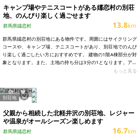
件概要】※土地のみの物件です 場所：群馬県吾妻郡嬬恋村鎌原
キャンプ場やテニスコートがある嬬恋村の別荘
土地：200坪 建物：な
地、のんびり楽しく過ごせます
13.8
km
群馬県嬬恋村
群馬県嬬恋村の別荘地にある物件です。周囲にはサイクリング
コースや、キャンプ場、テニスコートがあり、別荘地でのんび
り楽しく過ごしたい方におすすめです。 建物の1階A棟部分が対
象となります。また、土地の持ち分は3分の1となります。アパ
ートのようなイメージです。内観の写真がなく、当方遠方に住
もっと見る
んでいるため現在の状況等含めて把握できていない状態です。
築年数経っているため、住まわれる際には修繕等も必要になっ
てくるかと思います。 別荘地での暮らしに興味のある方、お待
別荘地
39082
284
ちしております。 【物件概要】（区分所有） 場所：群馬県吾妻
郡嬬恋村鎌原 土地：120㎡ 建物：21.36㎡ 構造：木造2階建て
父親から相続した北軽井沢の別荘地、レジャー
現況：空
や温泉がオールシーズン楽しめます
16.7
km
群馬県嬬恋村