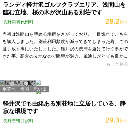
ト保たれます。管理費は任意契約です。 【物件概要】※土地の
ランディ軽井沢ゴルフクラブエリア、浅間山を
み 場所：長野県軽井沢
臨む立地、桜の木が沢山ある別荘です
28.2
km
長野県御代田町
当初は浅間山を望める場所をさがしており、一目惚れでこちら
を購入しました。別荘利用頻度が減ってきてしまった為、この
度手放す事にいたしました。軽井沢の渋滞を避けて行く事がで
きた事、高台の立地なので眺望が魅力、風通しがとても良かっ
た事が利点と言えます。別荘ならではの非日常感を演出して楽
もっと見る
しみながら使用していました。手放すのは寂しい気持ちもあり
ますが、気に入って使用してくださる方にお譲りできればと思
っています。良い方とのご縁があるよう祈っております。建物
別荘地
雪国
思い出
63304
570
は築32年、2LDKの平屋建でナショナルシステムキッチンがあり
ます。 周辺にはゴルフ場や温泉、スキー場もあります。建物が
軽井沢でも由緒ある別荘地に立居している、静
道路より上に建っている為プライ
寂な環境です
29.3
km
長野県軽井沢町