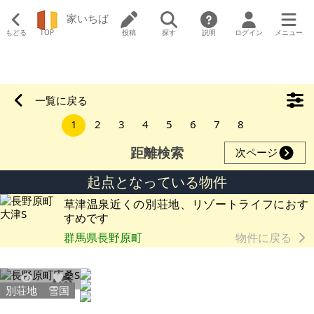
家いちば
もどる
TOP
投稿
探す
説明
ログイン
メニュー
一覧に戻る
1
2
3
4
5
6
7
8
距離検索
次ページ
起点となっている物件
草津温泉近くの別荘地、リゾートライフにおす
すめです
群馬県長野原町
物件に戻る
別荘地
雪国
50627
476