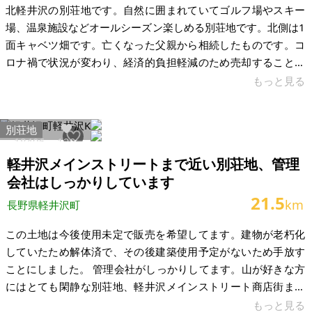
北軽井沢の別荘地です。自然に囲まれていてゴルフ場やスキー
場、温泉施設などオールシーズン楽しめる別荘地です。北側は1
面キャベツ畑です。亡くなった父親から相続したものです。コ
ロナ禍で状況が変わり、経済的負担軽減のため売却することに
しました。 総区画数680区画、管理センター、バーベキューガ
もっと見る
ーデン、公園が近く利便性の高い土地です。前面道路私道舗装
で幅員5.0mあり、ゆったりしています。 鬼押し出し15分 近隣
別荘地
ゴルフ場 車で約5分 嬬恋バラギ温泉湖畔の湯 車で約30分 近隣
18406
120
スーパー 車で約15分 軽井沢プリンスアウトレット約40分
軽井沢メインストリートまで近い別荘地、管理
【物件概要】※土地のみ案件です 場所：群馬県吾妻郡嬬恋村大
会社はしっかりしています
字鎌原
21.5
km
長野県軽井沢町
この土地は今後使用未定で販売を希望してます。建物が老朽化
していたため解体済で、その後建築使用予定がないため手放す
ことにしました。 管理会社がしっかりしてます。山が好きな方
にはとても閑静な別荘地、軽井沢メインストリート商店街まで
車で10分かからない場所です。 【物件概要】※土地のみ 場所：
もっと見る