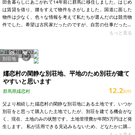
田舎暮らしにあこがれて14年前に群馬に移住しました。はじめ
は賃貸を借り、腰をすえて物件をさがしました。国道に面した
物件は少なく、色々な情報を考えて私たちが選んだのは競売物
件でした。希望は古民家だったのですが、自営の仕事だったの
で交通、立地を考慮しました。駐車場(5～6台)が有り、国道に
もっと見る
面していたため良い物件でした。しかし、親も高齢になり自分
の心配ごとが絶えなくなり、自営の仕事も過疎高齢化で難しく
なったため、この機会にこの家をどなたかに活用していただけ
別荘地
12015
52
たらと思い掲載をお願いいたしました。 店舗は飲食店の造りで
築40年近く経ち、新築時は洋風でしたが、和風に改修しまし
嬬恋村の閑静な別荘地、平地のため別荘が建て
た。飲食店の厨房は、片付けたの
やすいと思います
12.2
km
群馬県嬬恋村
父より相続した嬬恋村の閑静な別荘地にある土地です。いつか
別荘をと思って購入した土地でしたが、別荘を建てる機会がな
く、現在、土地のみの状態です。土地管理費が年間5万円ほど発
生します。 私が活用できる見込みもないため、どなたかに購入
いただきたく、掲示いたします。すぐにでも可能です。中軽井
もっと見る