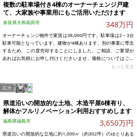
まで徒歩約30秒という立地のため、子育て世帯にもおすすめで
複数の駐車場付き4棟のオーナーチェンジ戸建
す。通学の
て、大家族や事業用にもご活用いただけます
奈良県大和高田市
348万円
オーナーチェンジ物件で家賃は38,000円です。駐車場は2～3台
駐車可能となっています。建物が4棟あります。別の事業に専念
するため、この度売却することにしました。ご相談、ご要望が
あればお気軽にお申し付けくださいませ。価格についてはご相
談可能です。ご興味をお持ちいただけましたら、まずはお気軽
もっと見る
にご連絡ください。価格変更済みです。 建物の詳細は以下の通
りです。 ①7DK/ 2階建て。1階：和室5部屋＋キッチン＋バス＋
広大
トイレ。2階：和室2部屋 ②2DK/1階建て。1階：和室2部屋＋土
1094
2
間＋トイレ＋キッチン ③4R / 2階建て。1階：和室2部屋＋バス
県道沿いの開放的な土地、木造平屋6棟有り、
＋トイレ。2階：和室2部屋 ④1R/1階建て。1階：
解体かフルリノベーション利用おすすめします
福島県福島市
3,650万円
県道沿いの開放的な立地に約1,000㎡（約302坪）のゆとりある