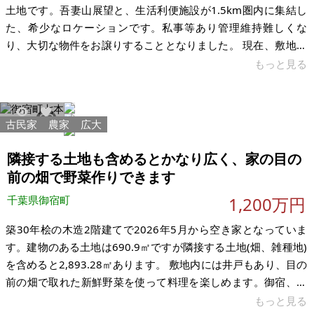
土地です。吾妻山展望と、生活利便施設が1.5km圏内に集結し
た、希少なロケーションです。私事等あり管理維持難しくな
り、大切な物件をお譲りすることとなりました。 現在、敷地内
には築50年、約52㎡の木造平屋6棟が建っておりますが、建物
もっと見る
については経年劣化があるため、ご検討の際は「解体更地渡
し」もしくは「フルリノベーション」を前提としたプランをお
すすめいたします。​なお、入居者には老朽化から安全性確保の
古民家
農家
広大
3439
42
為退去通知済みで12月初旬には全棟退去が完了予定で、退去期
間迄引き継ぎ可能な管理会社と保証会社あります。 売却価格は
隣接する土地も含めるとかなり広く、家の目の
土地価格のみで算
前の畑で野菜作りできます
千葉県御宿町
1,200万円
築30年桧の木造2階建てで2026年5月から空き家となっていま
す。建物のある土地は690.9㎡ですが隣接する土地(畑、雑種地)
を含めると2,893.28㎡あります。 敷地内には井戸もあり、目の
前の畑で取れた新鮮野菜を使って料理を楽しめます。御宿、勝
浦海岸に近いことから釣りやサーフィンなども楽しむことがで
もっと見る