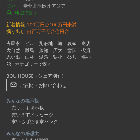
海外
豪州
北米
欧州
アジア
地図で探す
新着情報
100万円台
100万円未満
掘り出し
何百万
千万台
億円台
古民家
ビル
別荘地
海
農家
商店
大自然
離島
旅館
広大
雪国
投資
思い出
山林
温泉
狭小
公共
海外
カテゴリーで探す
BOU HOUSE（シェア別荘）
ご質問・お問い合わせ
みんなの掲示板
売ります掲示板
買いますメッセージ
家いちば空き家バンク
みんなの感想文