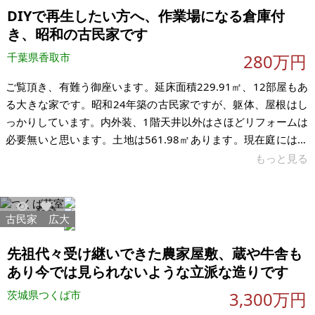
DIYで再生したい方へ、作業場になる倉庫付
き、昭和の古民家です
千葉県香取市
280万円
ご覧頂き、有難う御座います。延床面積229.91㎡、12部屋もあ
る大きな家です。昭和24年築の古民家ですが、躯体、屋根はし
っかりしています。内外装、1階天井以外はさほどリフォームは
必要無いと思います。土地は561.98㎡あります。現在庭には樹
木が生い茂っていますが、伐採すればそれなりの広さだと思い
もっと見る
ます。和風の庭園もあります。別棟で2階建ての倉庫がありま
す。1階は作業場として利用出来ます。周りは観光地なので、再
生させてゲストハウスに良いかもしれません。 1階の1室が床か
古民家
広大
2975
20
らリフォームする必要があることが判明しました。内外装、1階
天井3ヶ所のリフォームは必要です。古民家初心者の方は避けて
先祖代々受け継いできた農家屋敷、蔵や牛舎も
頂いた方が
あり今では見られないような立派な造りです
茨城県つくば市
3,300万円