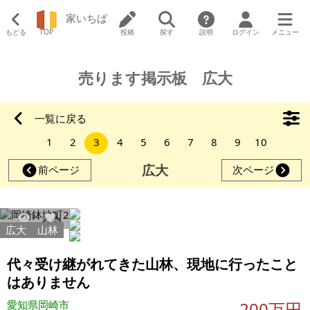
家いちば
もどる
TOP
投稿
探す
説明
ログイン
メニュー
売ります掲示板 広大
一覧に戻る
1
2
3
4
5
6
7
8
9
10
広大
前ページ
次ページ
広大
山林
7650
35
代々受け継がれてきた山林、現地に行ったこと
はありません
愛知県岡崎市
200万円