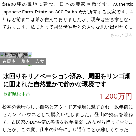
約800坪の敷地に建つ、日本の農家屋敷です。Authentic
Japanese Farm Estate on 800 Tsubo.母が所有する実家です。4
年ほど前までは弟が住んでおりましたが、現在は空き家となっ
ております。私にとって祖父母や母との大切な思い出がたくさ
ん詰まった家です。壊してしまうのは心苦しく、この家を大切
もっと見る
に住み継いでくださる方とのご縁を願い、掲載することにいた
しました。 先祖代々受け継いできた土地で、約800坪の敷地内
には母屋・納屋・蔵・牛舎・車庫など複数の建物があります。
古民家
農家
広大
4271
60
裏山も所有しており、そちらも一緒にお譲りしたいと考えてお
ります。現在は数年間空き家のため、庭には雑草が
水回りをリノベーション済み、周囲をリンゴ畑
に囲まれた自然豊かで静かな環境です
長野県松本市
1,200万円
松本の素晴らしい自然とアウトドア環境に魅了され、数年前に
セカンドハウスとして購入いたしました。登山の拠点を兼ね
て、古民家のDIYや庭の整備を数年間楽しみながら行っておりま
したが、この度、仕事の都合により通うことが難しくなったた