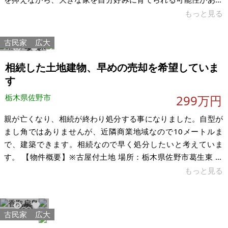
ます。家族それぞれの部屋を持ちたい方、二世帯で使いたい
もっと見る
方、在宅ワークや趣味の部屋が欲しい方、和の雰囲気が好きな
方に見ていただきたい物件です。 室内には、和室、床の間、欄
古民家
広大
間、掘りごたつ、茶室、玉石の洗い出し仕上げ玄関など、今で
3015
6
は少なくなった和の造りが残っています。茶室には、炉の跡と
相続した土地建物、早めの売却を希望していま
思われる部分や、炭を保管していたと思われる場所もあり、以
す
前はお茶を教える場としても使われて
栃木県佐野市
299万円
親が亡くなり、相続が終わり処分する事になりました。自型が
まし角ではありませんが、近隣商業地域なので10メートルま
で、建築できます。相続なので早く処分したいと考えていま
す。 【物件概要】※古屋付土地 場所：栃木県佐野市葛生東 土
地：1,421.48㎡ 建物：191.73㎡ 構造：木造2階建て 現況：空
もっと見る
き家 希望価格：299万円 ※現状有姿、および公簿売買でのお取
引きとなります。
古民家
広大
15253
123