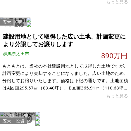
め、売却を検討しております。 2024年にキッチン、浴室、洗面
もっと見る
所、および配管関係をフルリノベーション済みです（現在は公
共下水へ接続。※元は浄化槽）。現在は空き家となっておりま
広大
す。昨秋から手入れをしていないため、お庭や駐車場まわりの
1087
3
草刈りが必要です。また、浴室シャワーの水栓に冬場の凍結破
建設用地として取得した広い土地、計画変更に
損があるため、こちらは修理が必要となります。それ以外は大
より分譲してお譲りします
きな問題もなく、少しの手入れで
群馬県太田市
890万円
もともとは、当社の本社建設用地として取得した土地ですが、
計画変更により売却することになりました。広い土地のため、
分譲してお譲りいたします。価格は下記の通りです。土地面積
はA区画295.57㎡（89.40坪）、B区画365.91㎡（110.68坪）
です。売却時期は、できるだけ早めを希望しております。 周囲
もっと見る
の塀はすでに施工済みで、水道管の引き込みも完了していま
す。また、敷地内のアスファルト道路も施工済みですので、建
築計画を進めやすい状態です。建築条件はありませんので、お
広大
投資
5963
41
好きな住宅メーカー・工務店で建築していただけます。 小学校