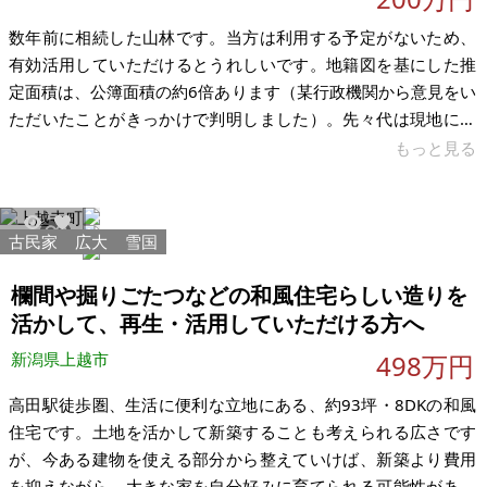
数年前に相続した山林です。当方は利用する予定がないため、
有効活用していただけるとうれしいです。地籍図を基にした推
定面積は、公簿面積の約6倍あります（某行政機関から意見をい
ただいたことがきっかけで判明しました）。先々代は現地に行
っていたようですが、先代と当方は現地確認をしたことがあり
もっと見る
ません。先代が所有してから30年ほど手つかずですが、その間
にトラブルが発生した経験もございません。測量なし、現状渡
しでお願いします。 形状は短冊状です（推定幅 最小3m、最大
古民家
広大
雪国
1193
5
8m程）。国道473号のすぐ横です。本宿（新東名岡崎東IC、東
名音羽蒲郡IC、国道1号）や蒲郡（国道23号 蒲郡IC）からのア
欄間や掘りごたつなどの和風住宅らしい造りを
クセスが良好です
活かして、再生・活用していただける方へ
新潟県上越市
498万円
高田駅徒歩圏、生活に便利な立地にある、約93坪・8DKの和風
住宅です。土地を活かして新築することも考えられる広さです
が、今ある建物を使える部分から整えていけば、新築より費用
を抑えながら、大きな家を自分好みに育てられる可能性があり