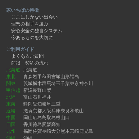
家いちばの特徴
ここにしかない出会い
理想の相手を選ぶ
安心安全の独自システム
今あるものを大切に
ご利用ガイド
よくあるご質問
商談・契約の流れ
北海道
北海道
東北
青森
岩手
秋田
宮城
山形
福島
関東
茨城
栃木
群馬
埼玉
千葉
東京
神奈川
甲信越
新潟
長野
山梨
北陸
富山
石川
福井
東海
静岡
愛知
岐阜
三重
近畿
滋賀
京都
大阪
兵庫
奈良
和歌山
中国
岡山
広島
鳥取
島根
山口
四国
香川
徳島
愛媛
高知
九州
福岡
佐賀
長崎
大分
熊本
宮崎
鹿児島
沖縄
沖縄