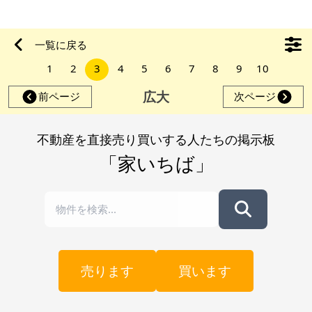
きます。主要道路から家までの敷地内道路が少し狭いです。
【物件概要】※古屋付土地 場所：千葉県夷隅郡御宿町 土地：
690.9㎡ 建物：128.62㎡(1階)、37.26㎡(2階) ※床面積 構造：
一覧に戻る
木造かわらぶき2階建 現況：空き家 (2026年5月～) 希望価格：
1
2
3
4
5
6
7
8
9
10
1,200万円 ※現状有姿
広大
前ページ
次ページ
不動産を直接売り買いする人たちの掲示板
「家いちば」
売ります
買います