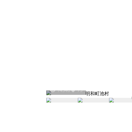
14346
73