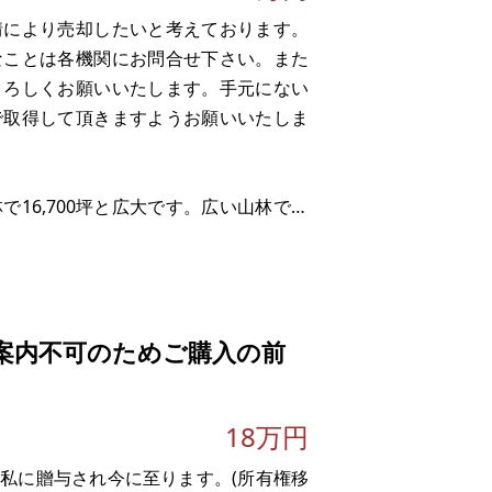
情により売却したいと考えております。
なことは各機関にお問合せ下さい。また
よろしくお願いいたします。手元にない
で取得して頂きますようお願いいたしま
16,700坪と広大です。広い山林です
、東屋や駐車場、玉城町方面には綺麗な
ナルド、
案内不可のためご購入の前
18万円
私に贈与され今に至ります。(所有権移