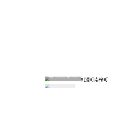
9303
22