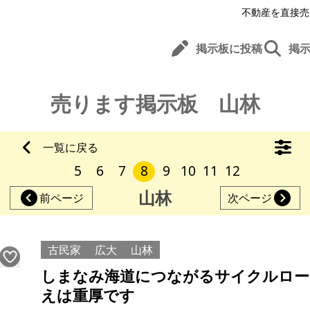
不動産を直接売
掲示板に投稿
掲
売ります掲示板 山林
一覧に戻る
5
6
7
8
9
10
11
12
山林
前ページ
次ページ
古民家
広大
山林
しまなみ海道につながるサイクルロー
えは重厚です