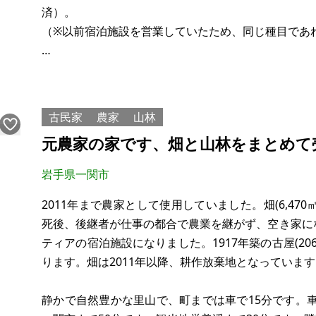
済）。
（※以前宿泊施設を営業していたため、同じ種目であ
水道や電気も引いてありますが、水道管が古いため
てくるかもしれません。ドッグラン施設や、グラン
ナハウスなどの宿泊施設経営などにいかがですか。
古民家
農家
山林
元農家の家です、畑と山林をまとめて
今は取り壊して建物はありませんが、以前
岩手県一関市
2011年まで農家として使用していました。畑(6,470㎡
死後、後継者が仕事の都合で農業を継がず、空き家にな
ティアの宿泊施設になりました。1917年築の古屋(206㎡
ります。畑は2011年以降、耕作放棄地となっていま
静かで自然豊かな里山で、町までは車で15分です。