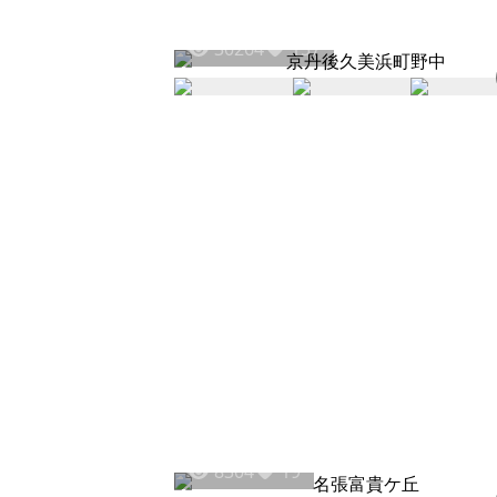
30264
157
8304
19