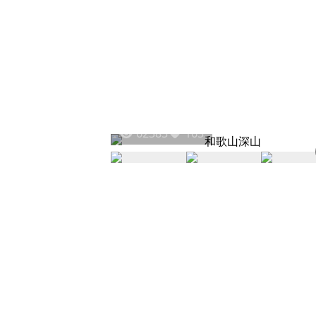
62385
165