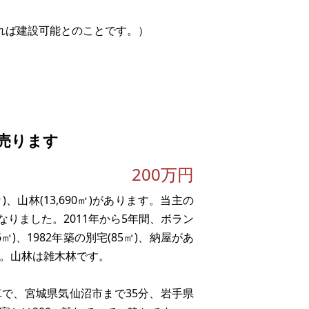
れば建設可能とのことです。）
、道を挟んで管を通す工事が必要になっ
ピング施設経営や、ログハウス、コンテ
売ります
200万円
)、山林(13,690㎡)があります。当主の
りました。2011年から5年間、ボラン
)、1982年築の別宅(85㎡)、納屋があ
す。山林は雑木林です。
車で、宮城県気仙沼市まで35分、岩手県