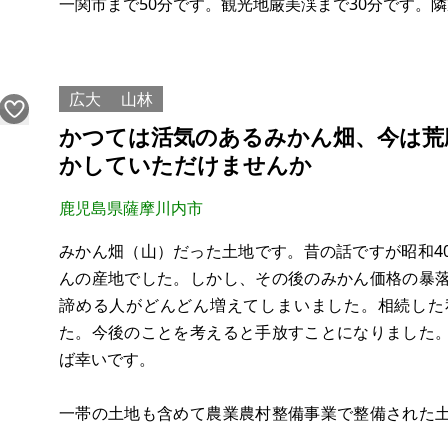
一関市まで50分です。観光地厳美渓まで30分です。隣
業、特に畜産や野菜栽培に適しています。農業にこだ
広大
山林
かつては活気のあるみかん畑、今は荒
かしていただけませんか
鹿児島県薩摩川内市
みかん畑（山）だった土地です。昔の話ですが昭和4
んの産地でした。しかし、その後のみかん価格の暴
諦める人がどんどん増えてしまいました。相続した
た。今後のことを考えると手放すことになりました
ば幸いです。
一帯の土地も含めて農業農村整備事業で整備された
です。石垣積みの南東向きの段々畑でしたが、今は確