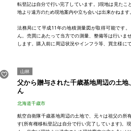
転登記は自分で行い完了しています。)現地は見たこ
地より遠方のため現地案内や立ち会いは出来かねます
法務局にて平成11年の地積測量図が取得可能です
ん。売買にあたって当方での測量、整備等は行いま
します。購入前に周辺状況やインフラ等、買主様に
さい。法律や条例等により用途によって制限がかか
途をお伝えの上でご確認下さい。現状では特に管理し
山林
父から贈与された千歳基地周辺の土地
ん
北海道千歳市
航空自衛隊千歳基地周辺の土地で、元々は祖父の所
す(所有権移転登記は自分で行い完了しています)。