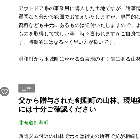
アウトドア系の事業用に購入した土地ですが、諸事
質問など分かる範囲でお答えいたしますが、専門的
資料なども手元にあるものは送付いたしますので、
ものを取得して欲しい等、時々言われますがご自身
す。時期的にはなるべく早い方が良いです。
明和町から玉城町にかかる斎宮池のすぐ側にある山林で
が、山の中ではなく側には遊歩道が整備されており
トイレもあります。車で10分圏内にスーパーやマクド
山林
父から贈与された剣淵町の山林、現地
には十分ご確認ください
北海道剣淵町
西岡ダム付近の山林で元々は祖父の所有で父が相続し