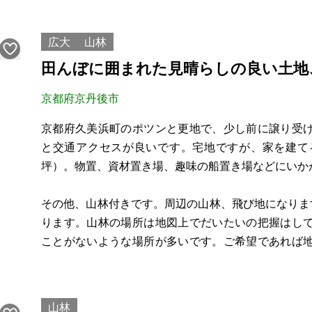
農地法等が適用されますので、資格をお持ちの方のみ
広大
山林
手を入れてませんの
田んぼに囲まれた見晴らしの良い土地
京都府京丹後市
京都府久美浜町のポツンと更地で、少し前に譲り受
と交通アクセスが良いです。宅地ですが、家を建て
坪）。物置、資材置き場、趣味の船置き場などにいか
その他、山林付きです。周辺の山林、飛び地になりますが
ります。山林の場所は地図上でだいたいの把握はし
ことがないような場所が多いです。ご希望であれば
みの切り売りも可能です。
賃貸の場合、月額1万円を予定しています。お気軽に
山林