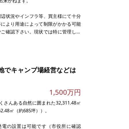
出来かねます。
周辺状況やインフラ等、買主様にて十分
等により用途によって制限がかかる可能
でご確認下さい。現状では特に管理して
にあたって維持費が発生する場合もあり
地でキャンプ場経営などは
1,500万円
んある自然に囲まれた32,311.48㎡
2.48㎡（約685坪））。
発電の設置は可能です（市役所に確認