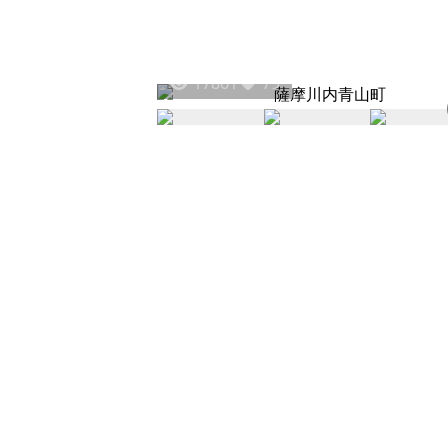
17861
79