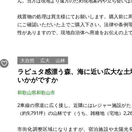
ん。当方は現地より遠方のため現地案内や立ち会いは
残置物の処理は買主様にてお願いします。購入前に
にご確認いただいた上でご購入下さい。法律や条例
性がありますので、現地自治体へ用途をお伝えの上
いないため維持費はかかっていませんが、利用開始
ます。そちらは買主様のご判断でお願いしま
大自然
広大
山林
ラピュタ感漂う森、海に近い広大な土
いかがですか
和歌山県和歌山市
2車線の県道に広く接し、近隣にはレジャー施設がたくさ
（約9,791坪）の山林です（うち、雑種地（宅地）2,26
市街化調整区域になりますが、宿泊施設や太陽光