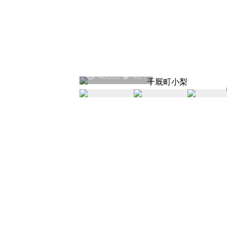
48608
401