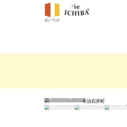
32748
180