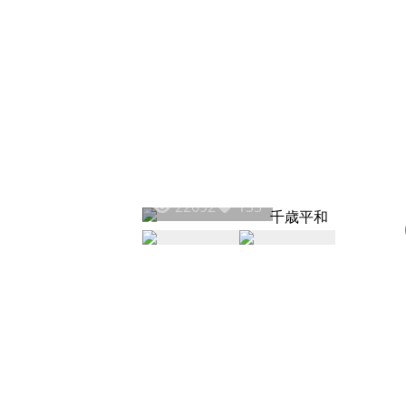
22692
135