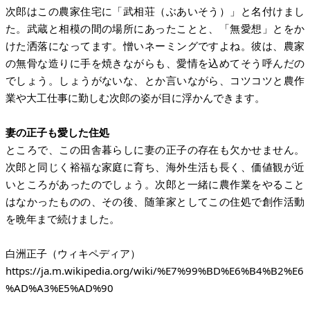
次郎はこの農家住宅に「武相荘（ぶあいそう）」と名付けまし
た。武蔵と相模の間の場所にあったことと、「無愛想」とをか
けた洒落になってます。憎いネーミングですよね。彼は、農家
の無骨な造りに手を焼きながらも、愛情を込めてそう呼んだの
でしょう。しょうがないな、とか言いながら、コツコツと農作
業や大工仕事に勤しむ次郎の姿が目に浮かんできます。
妻の正子も愛した住処
ところで、この田舎暮らしに妻の正子の存在も欠かせません。
次郎と同じく裕福な家庭に育ち、海外生活も長く、価値観が近
いところがあったのでしょう。次郎と一緒に農作業をやること
はなかったものの、その後、随筆家としてこの住処で創作活動
を晩年まで続けました。
https://ja.m.wikipedia.org/wiki/%E7%99%BD%E6%B4%B2%E6
%AD%A3%E5%AD%90