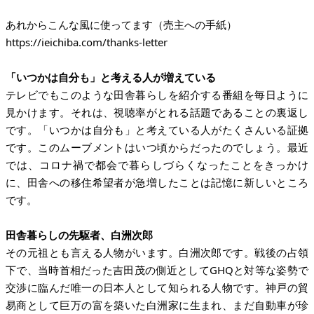
https://ieichiba.com/thanks-letter
「いつかは自分も」と考える人が増えている
テレビでもこのような田舎暮らしを紹介する番組を毎日ように
見かけます。それは、視聴率がとれる話題であることの裏返し
です。「いつかは自分も」と考えている人がたくさんいる証拠
です。このムーブメントはいつ頃からだったのでしょう。最近
では、コロナ禍で都会で暮らしづらくなったことをきっかけ
に、田舎への移住希望者が急増したことは記憶に新しいところ
です。
田舎暮らしの先駆者、白洲次郎
その元祖とも言える人物がいます。白洲次郎です。戦後の占領
下で、当時首相だった吉田茂の側近としてGHQと対等な姿勢で
交渉に臨んだ唯一の日本人として知られる人物です。神戸の貿
易商として巨万の富を築いた白洲家に生まれ、まだ自動車が珍