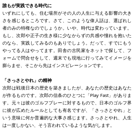
誰もが実践できる時代に
いずれにしても、住む場所がその人の人生に与える影響の大き
さを感じるところです。さて、このような偉人話は、選ばれし
者のみの特権なのでしょうか。いや、時代は変わっています。
もし、次郎や正子の生き様に少なからずの共感や憧れを抱いた
のなら、実践してみるのもありでしょう。だって、すでにもう
やってる人はやってます。田舎の古民家をネットで探して、フ
ォームで問合せをして、週末でも現地に行ってみてイメージを
膨らませ、そこから先はインスピレーションです。
「さっさとやれ」の精神
次郎は戦後日本の歴史を築きましたが、あなたの歴史はあなた
が作るものです。次郎の信条のひとつに「Play Fast」がありま
す。元々は彼のゴルフプレーに対するもので、日本のゴルフ界
に彼が広めたルールとしても有名ですが、「さっさとやれ」と
いう意味に何か普遍的な大事さ感じます。さっさとやれ、人生
は一度しかない、そう言われているような気がします。