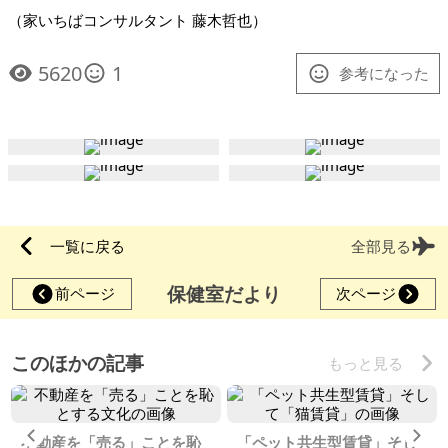
（家いちばコンサルタント 藤木哲也）
5620
1
参考になった
一覧に戻る
全部見る
保健室だより
前ページ
次ページ
このほかの記事
もっと見る
Previous
Ne
不動産を「売る」ことを恥
「ペット共生型賃貸」そし