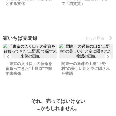
とする文化
て「猫賃貸」
家いちば見聞録
もっと見る
Previous
Ne
「東京の入り口」の宿命を
関東一の過疎の山奥“上野
背負ってきた“上野原”で探
村”の美しい川と空に隠され
す未来像
た物語
それ、売ってはいけない
...かもしれません。