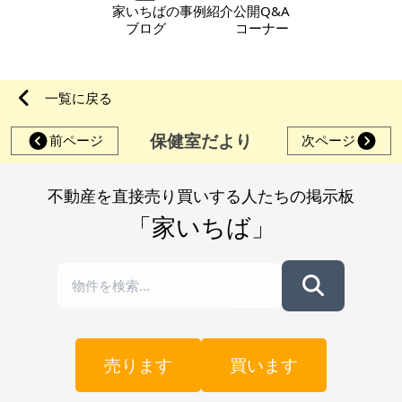
家いちばの
事例紹介
公開Q&A
ブログ
コーナー
一覧に戻る
保健室だより
前ページ
次ページ
不動産を直接売り買いする人たちの掲示板
「家いちば」
売ります
買います