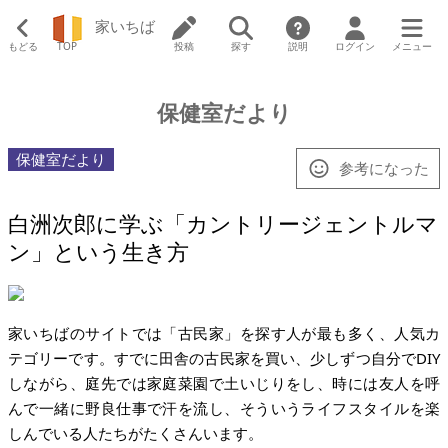
家いちば
もどる
TOP
投稿
探す
説明
ログイン
メニュー
保健室だより
保健室だより
参考になった
白洲次郎に学ぶ「カントリージェントルマ
ン」という生き方
家いちばのサイトでは「古民家」を探す人が最も多く、人気カ
テゴリーです。すでに田舎の古民家を買い、少しずつ自分でDIY
しながら、庭先では家庭菜園で土いじりをし、時には友人を呼
んで一緒に野良仕事で汗を流し、そういうライフスタイルを楽
しんでいる人たちがたくさんいます。