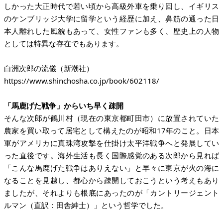
しかった大正時代で若い頃から高級外車を乗り回し、イギリス
のケンブリッジ大学に留学という経歴に加え、鼻筋の通った日
本人離れした風貌もあって、女性ファンも多く、歴史上の人物
としては特異な存在でもあります。
https://www.shinchosha.co.jp/book/602118/
「馬鹿げた戦争」からいち早く疎開
そんな次郎が鶴川村（現在の東京都町田市）に放置されていた
農家を買い取って居宅として構えたのが昭和17年のこと。日本
軍がアメリカに真珠湾攻撃を仕掛け太平洋戦争へと発展してい
った直後です。海外生活も長く国際感覚のある次郎から見れば
「こんな馬鹿げた戦争はありえない」と早々に東京が火の海に
なることを見越し、都心から疎開しておこうという考えもあり
ましたが、それよりも根底にあったのが「カントリージェント
ルマン（直訳：田舎紳士）」という哲学でした。