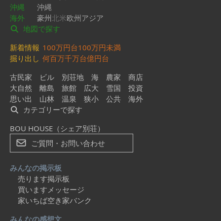
沖縄
沖縄
海外
豪州
北米
欧州
アジア
地図で探す
新着情報
100万円台
100万円未満
掘り出し
何百万
千万台
億円台
古民家
ビル
別荘地
海
農家
商店
大自然
離島
旅館
広大
雪国
投資
思い出
山林
温泉
狭小
公共
海外
カテゴリーで探す
BOU HOUSE（シェア別荘）
ご質問・お問い合わせ
みんなの掲示板
売ります掲示板
買いますメッセージ
家いちば空き家バンク
みんなの感想文