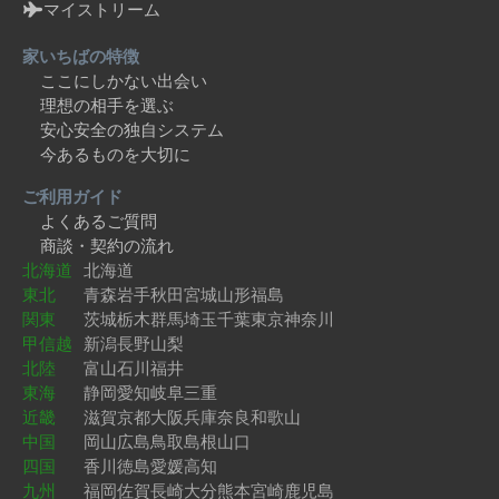
マイストリーム
家いちばの特徴
ここにしかない出会い
理想の相手を選ぶ
安心安全の独自システム
今あるものを大切に
ご利用ガイド
よくあるご質問
商談・契約の流れ
北海道
北海道
東北
青森
岩手
秋田
宮城
山形
福島
関東
茨城
栃木
群馬
埼玉
千葉
東京
神奈川
甲信越
新潟
長野
山梨
北陸
富山
石川
福井
東海
静岡
愛知
岐阜
三重
近畿
滋賀
京都
大阪
兵庫
奈良
和歌山
中国
岡山
広島
鳥取
島根
山口
四国
香川
徳島
愛媛
高知
九州
福岡
佐賀
長崎
大分
熊本
宮崎
鹿児島