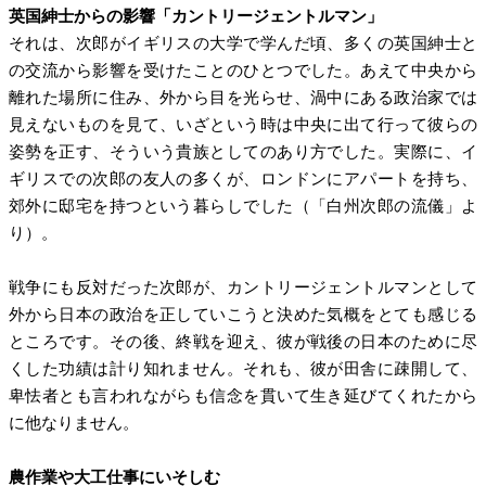
英国紳士からの影響「カントリージェントルマン」
それは、次郎がイギリスの大学で学んだ頃、多くの英国紳士と
の交流から影響を受けたことのひとつでした。あえて中央から
離れた場所に住み、外から目を光らせ、渦中にある政治家では
見えないものを見て、いざという時は中央に出て行って彼らの
姿勢を正す、そういう貴族としてのあり方でした。実際に、イ
ギリスでの次郎の友人の多くが、ロンドンにアパートを持ち、
郊外に邸宅を持つという暮らしでした（「白州次郎の流儀」よ
り）。
戦争にも反対だった次郎が、カントリージェントルマンとして
外から日本の政治を正していこうと決めた気概をとても感じる
ところです。その後、終戦を迎え、彼が戦後の日本のために尽
くした功績は計り知れません。それも、彼が田舎に疎開して、
卑怯者とも言われながらも信念を貫いて生き延びてくれたから
に他なりません。
農作業や大工仕事にいそしむ