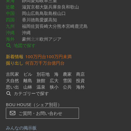
東海
静岡
愛知
岐阜
三重
近畿
滋賀
京都
大阪
兵庫
奈良
和歌山
中国
岡山
広島
鳥取
島根
山口
四国
香川
徳島
愛媛
高知
九州
福岡
佐賀
長崎
大分
熊本
宮崎
鹿児島
沖縄
沖縄
海外
豪州
北米
欧州
アジア
地図で探す
新着情報
100万円台
100万円未満
掘り出し
何百万
千万台
億円台
古民家
ビル
別荘地
海
農家
商店
大自然
離島
旅館
広大
雪国
投資
思い出
山林
温泉
狭小
公共
海外
カテゴリーで探す
BOU HOUSE（シェア別荘）
ご質問・お問い合わせ
みんなの掲示板