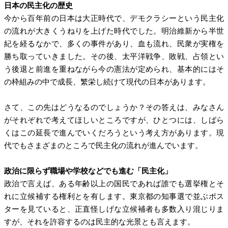
日本の民主化の歴史
今から百年前の日本は大正時代で、デモクラシーという民主化
の流れが大きくうねりを上げた時代でした。明治維新から半世
紀を経るなかで、多くの事件があり、血も流れ、民衆が実権を
勝ち取っていきました。その後、太平洋戦争、敗戦、占領とい
う後退と前進を重ねながら今の憲法が定められ、基本的にはそ
の枠組みの中で成長、繁栄し続けて現代の日本があります。
さて、この先はどうなるのでしょうか？その答えは、みなさん
がそれぞれで考えてほしいところですが、ひとつには、しばら
くはこの延長で進んでいくだろうという考え方があります。現
代でもさまざまのところで民主化の流れが進んでいます。
政治に限らず職場や学校などでも進む「民主化」
政治で言えば、ある年齢以上の国民であれば誰でも選挙権とそ
れに立候補する権利とを有します。東京都の知事選で並ぶポス
ターを見ていると、正直怪しげな立候補者も多数入り混じりま
すが、それを許容するのは民主的な光景とも言えます。