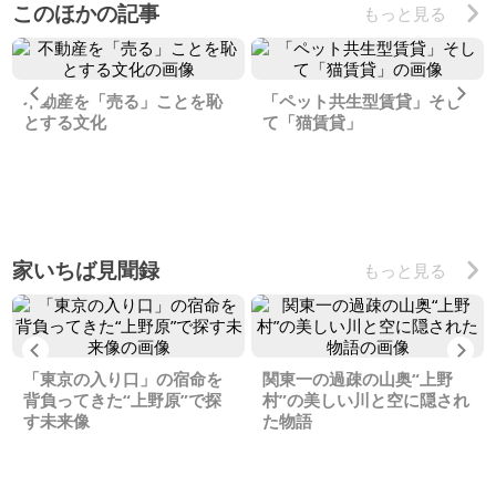
このほかの記事
もっと見る
Previous
Ne
不動産を「売る」ことを恥
「ペット共生型賃貸」そし
とする文化
て「猫賃貸」
家いちば見聞録
もっと見る
Previous
Ne
「東京の入り口」の宿命を
関東一の過疎の山奥“上野
背負ってきた“上野原”で探
村”の美しい川と空に隠され
す未来像
た物語