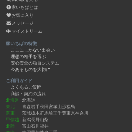
家いちばとは
お気に入り
メッセージ
マイストリーム
家いちばの特徴
ここにしかない出会い
理想の相手を選ぶ
安心安全の独自システム
今あるものを大切に
ご利用ガイド
よくあるご質問
商談・契約の流れ
北海道
北海道
東北
青森
岩手
秋田
宮城
山形
福島
関東
茨城
栃木
群馬
埼玉
千葉
東京
神奈川
甲信越
新潟
長野
山梨
北陸
富山
石川
福井