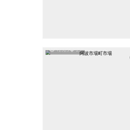
12925
23