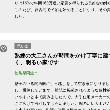
りは16%で年間160万近い家賃を得られる良好な物
このたび、宮古島で民泊を始めることになり、その
した。
A棟はセキスイハイムの建物で、購入後、全面リフォ
築の仮住まいとして4人家族の方が借りてくれたので
思い出
熟練の大工さんが時間をかけ丁寧に建
く、明るい家です
徳島県阿波市
息子のいる関西圏に引っ越しをして空き家になりまし
し、掃除しています。雑誌に掲載されるような個性
いやすいと本で読みましたので、大手住宅メーカー
さに広げて設計してもらいました。腕のいい大工さ