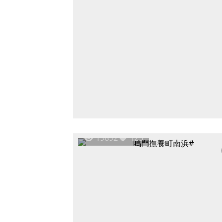
19892
123