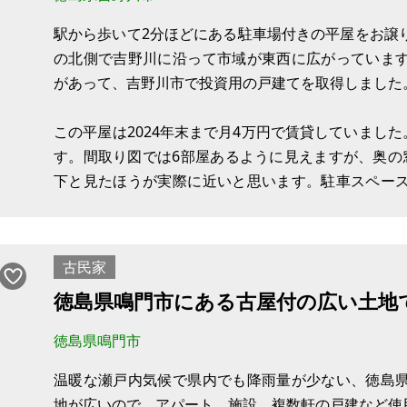
駅から歩いて2分ほどにある駐車場付きの平屋をお譲
の北側で吉野川に沿って市域が東西に広がっていま
があって、吉野川市で投資用の戸建てを取得しました
この平屋は2024年末まで月4万円で賃貸していました
す。間取り図では6部屋あるように見えますが、奥の
下と見たほうが実際に近いと思います。駐車スペー
路と道路の間にあり、普通車を複数台停められます。
れいです。その他の水回りは修繕は必要か
古民家
徳島県鳴門市にある古屋付の広い土地
徳島県鳴門市
温暖な瀬戸内気候で県内でも降雨量が少ない、徳島
地が広いので、アパート、施設、複数軒の戸建など使