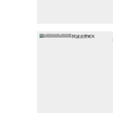
5549
39