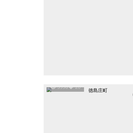
3998
26