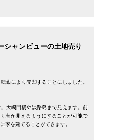
4%の利回りとなります。こちら購入いた
入が入ります。家賃保証も大手の全保連
が代わ
ーシャンビューの土地売り
、転勤により売却することにしました。
す。大鳴門橋や淡路島まで見えます。前
きく海が見えるようにすることが可能で
自由に家を建てることができます。