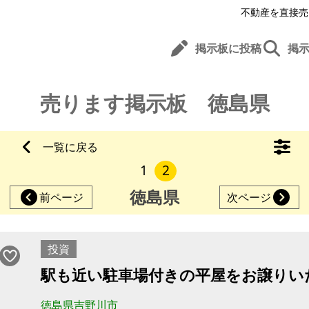
不動産を直接売
掲示板に投稿
掲
売ります掲示板 徳島県
一覧に戻る
1
2
徳島県
前ページ
次ページ
投資
駅も近い駐車場付きの平屋をお譲りい
徳島県吉野川市