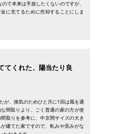
件なので本来は手放したくないのですが、
資金に充てるために売却することにしま
ームをおこないました。するとすぐに新
すが、この家が気に入ってくれて、新
ててくれた、陽当たり良
たが、換気のためひと月に1回は風を通
的な間取りより、ごく普通の家の方が使
の間取りを参考に、中京間サイズの大き
んが建てた家ですので、軋みや歪みがな