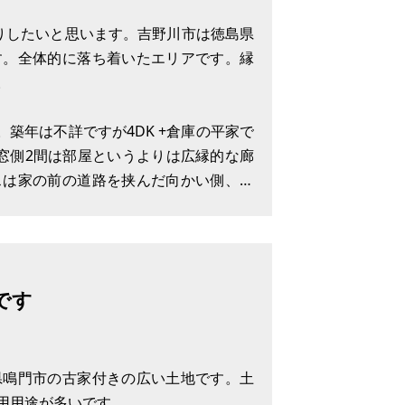
りしたいと思います。吉野川市は徳島県
す。全体的に落ち着いたエリアです。縁
。
。築年は不詳ですが4DK +倉庫の平家で
窓側2間は部屋というよりは広縁的な廊
スは家の前の道路を挟んだ向かい側、線
駅から徒歩2分です。トイレはとてもき
です
県鳴門市の古家付きの広い土地です。土
用用途が多いです。