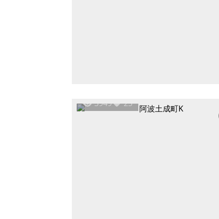
3949
25