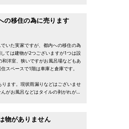
鳴門駅9分、鳴門市役所9分、ホームセン
域、建ぺい率60%、容積率200%の土
スの引き込
への移住の為に売ります
んでいた実家ですが、都内への移住の為
しては建物が2つございますが1つは設
畳の和洋室、狭いですがお風呂場などもあ
居住スペースで1階は車庫と倉庫です。
Kあります。現状雨漏りなどはございませ
せんがお風呂などはタイルの剥がれが一
。
は物がありません