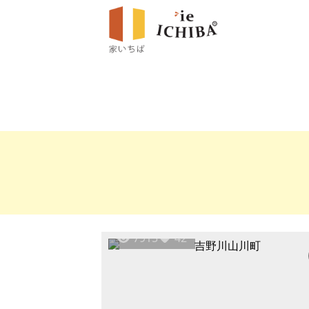
7915
42