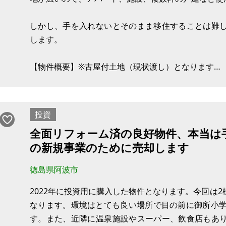
しかし、手を入れないとそのまま移住することは難
します。
【物件概要】※古屋付土地（現状渡し）となります
場所：徳島県鳴門市撫養町南浜
土地：668㎡
建物：161㎡
投資
構造：
全面リフォーム済の良好物件、本当は
現況：
の新規事業のために売却します
徳島県阿波市
2022年に投資用に購入した物件となります。今回は
なります。環境はとても良い場所で目の前に御所小学
す。また、近隣に温泉施設やスーパー、飲食店もあ