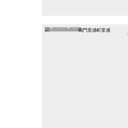
7870
25