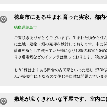
車でのアクセスはマルナカパワーシティ鳴門店5分、
ターナフコ8分と生活しやすい立地です。第一種住居地
地です。水道管敷地内引き込み済みですが、電気、ガ
徳島市にある生まれ育った実家、都内
徳島県徳島市
ご覧頂きありがとうございます。生まれた頃から住
に土地・建物・畑の売却を検討しております。中に関
計事務所として使っていた棟になり10畳の和室と8
り水道電気などのインフラは整っております。2階が
もう1棟はよくある田舎の古民家といった感じで7D
んが築49年にもなるので住む事自体は問題ございま
部あったり扉の開け閉めもし辛い場所などございます
写真にもございますが広大な酢橘畑がご
敷地が広くきれいな平屋です、室内に