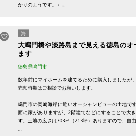
かりのようです。）
家賃は6万円ですので、今の売却金額に対して、18.
だければ、所有権移転が完了次第、毎月6万の家賃収
海
で審査が通りましたので、滞納などがあっても全保連
大鳴門橋や淡路島まで見える徳島のオ
ます
徳島県鳴門市
数年前にマイホームを建てるために購入しましたが
売却時期はご相談でお願いします。
鳴門市の岡崎海岸に近いオーシャンビューの土地で
面に家がありますが、2階建てなどにすることで大
す。土地の広さは703㎡（213坪）ありますので、