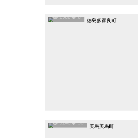
2988
8
5248
38