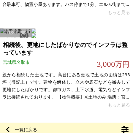
台駐車可、物置小屋あります。バス停まで1分、エルム街まで車
で4分、児童公園まで3分です。 【物件概要】※古屋付土地（現
もっと見る
状渡し）となります 場所：青森県五所川原市吹畑 土地：528坪
建物：45,4坪、築47年 構造：木造2階建(トタン葺) 現況：空き
家 希望価格：460万円 ※現状有姿、および公簿売買でのお取引
15295
21
きとなります。
相続後、更地にしたばかりなのでインフラは整
っています
宮城県名取市
3,000万円
親から相続した土地です。高台にある更地で土地の面積は233
坪（登記上）です。建物を解体し、立木や庭石などを撤去して
更地にしたばかりです。都市ガス、上下水道、電気などインフ
ラは接続されております。 【物件概要】※土地のみ 場所：宮城
県名取市名取が丘 土地：770.41㎡ 建物： 構造： 現況： 希望価
もっと見る
格：3,000万円 ※現状有姿、および公簿売買でのお取引きとな
ります。
一覧に戻る