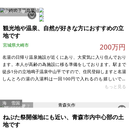
なります。 ※問い合わせ多数あるいは取引条件等により、上記
9105
25
と実際の取引価格とが異なる価格にて商談合意される場合もあ
ります。 ※物件を安く購入しても、購入後の維持費（税金、修
観光地や温泉、自然が好きな方におすすめの立
繕費など）のほうが多くかかる場合もあります。ご購入に際し
ては十分
地です
宮城県大崎市
200万円
名湯の日帰り温泉施設が近くにあり、大変気に入り住んでおり
ます。本人が高齢の為施設に移る準備をしております。駅まで
徒歩1分の立地鳴子温泉中山平ですので、住民登録しますと名湯
しんとろの湯の入湯料は一回100円で入れるのも嬉しいです
ね。観光地に住みたい、温泉が好き、自然が好き、そんな方に
もっと見る
おすすめです。ご近所さんもいい方ばかりです。裏庭には菜園
ができます。最寄り駅より芭蕉の辻や紅葉の名所 鳴子峡などに
海
雪国
3935
7
行かれるお客さんが家の前を行き交う毎日です。2軒隣には移住
された方も住んでおり、皆さん程よく交流を楽しんでおりま
ねぶた祭開催地にも近い、青森市内中心部の土
す。 水道電気ガスは利用可能です。トイレは汲み取りの簡易水
地です