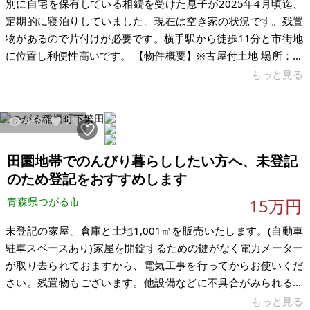
別に自宅を保有している相続を受けた息子が2025年4月頃迄、
定期的に寝泊りしていました。現在は空き家の状況です。残置
物があるので片付けが必要です。横手駅から徒歩11分と市街地
に位置し利便性高いです。 【物件概要】※古屋付土地 場所：秋
田県横手市平城町 土地：237.47㎡ 建物：117㎡ 構造：木造2階
もっと見る
建て（駐車スペースあり） 現況：空き家 希望価格：77万円
（税込） ※現状有姿、および公簿売買でのお取引きとなりま
4580
23
す。
田園地帯でのんびり暮らししたい方へ、未登記
のため登記をおすすめします
青森県つがる市
15万円
未登記の家屋、倉庫と土地1,001㎡を販売いたします。(自動車
駐車スペースあり)家屋を開錠するための鍵がなく電力メーター
が取り去られておますから、電気工事を行ってからお使いくだ
さい。残置物もございます。他設備などに不具合がみられるか
もしれません。 田舎の田園地帯で、近辺に川がございます。シ
もっと見る