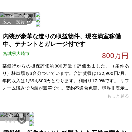
ョッピングセンターへの買い出しなどは、自動車、オートバ
イ、自転車が必須になります。津軽鉄道 川倉(徒歩1時間) 金
木(徒歩1時間45分)です。 田園地帯で、田んぼが多くみられま
広大
投資
9151
37
す。静かな環境で田舎でのんびり暮らしたいかたで、自らでリ
フォームの手配ができる方が向いております。未登記の家屋は
内装が豪華な造りの収益物件、現在満室稼働
使用することはでき
中、テナントとガレージ付です
宮城県大崎市
800万円
某銀行からの担保評価約800万近く評価出ました。（条件あ
り）駐車場も3台分ついています。合計賃収は132,900円/月、
年間収入は1,594,800円となります。利回り17.9%です。 リフ
ォーム済みで内装が豪華です。契約不適合免責、境界非表示、
物置未登記でお願いします。水道管が隣地を通っているため、
もっと見る
覚書が必要になりますので、購入者には書類の雛形をお渡しし
て隣地の方から署名をいただく形になります。 【物件概要】※
古屋付土地 場所：宮城県大崎市三本木南町 土地：600㎡ 建物：
5969
28
木造 構造：木造亜鉛メッキ鋼板・スレレート葺2階建 現況：満