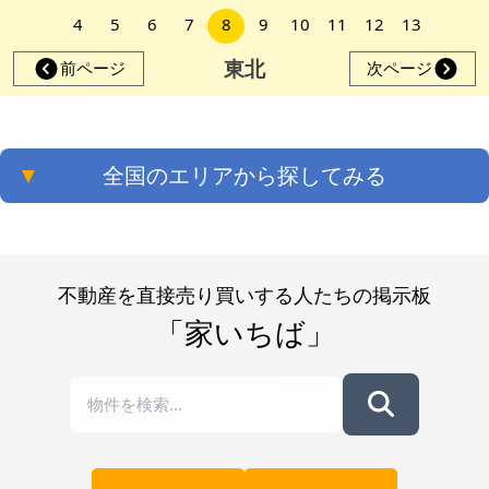
4
5
6
7
8
9
10
11
12
13
東北
前ページ
次ページ
▼
全国のエリアから探してみる
不動産を直接売り買いする人たちの掲示板
「家いちば」