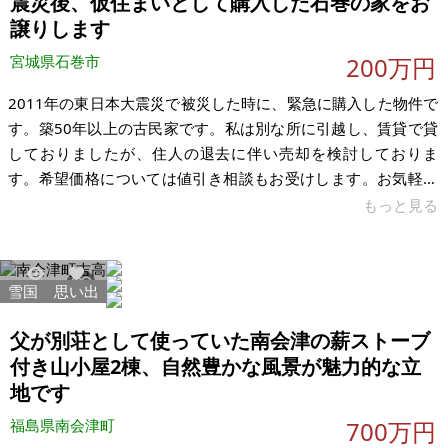
震災後、仮住まいとして購入した石巻の家をお
室稼働中 希望価格：800万円 現在家賃 住居側69,
譲りします
宮城県石巻市
200万円
2011年の東日本大震災で被災した時に、緊急に購入した物件で
す。築50年以上の古民家です。私は別な所に引越し、賃貸で貸
しておりましたが、住人の退去に伴い売却を検討しておりま
す。希望価格については値引き相談もお受けします。お気軽に
相談下さい。 公道に接道していない物件ですが、家と公道まで
もっと見る
の私道をこちらで所有しております。エアコンを2部屋に設置し
ております。8年くらい前にお風呂をリフォーム致しました。古
民家である事を承知の上、検討をお願いします。 【物件概要】
雪国
思い出
24408
176
※古屋付土地 場所：宮城県石巻市宜山町 土地：20坪くらい 建
物：20坪くらい 構造：木造 現況：空き家 希望価格：200万円
父が別荘として使っていた南会津の薪ストーブ
（値引き相
付き山小屋2棟、自然豊かな風景が魅力的な立
地です
福島県南会津町
700万円