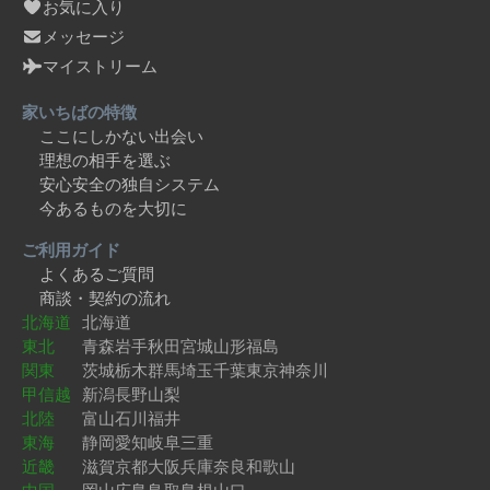
お気に入り
メッセージ
マイストリーム
家いちばの特徴
ここにしかない出会い
理想の相手を選ぶ
安心安全の独自システム
今あるものを大切に
ご利用ガイド
よくあるご質問
商談・契約の流れ
北海道
北海道
東北
青森
岩手
秋田
宮城
山形
福島
関東
茨城
栃木
群馬
埼玉
千葉
東京
神奈川
甲信越
新潟
長野
山梨
北陸
富山
石川
福井
東海
静岡
愛知
岐阜
三重
近畿
滋賀
京都
大阪
兵庫
奈良
和歌山