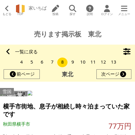
家いちば
もどる
TOP
投稿
探す
説明
ログイン
メニュー
売ります掲示板 東北
一覧に戻る
4
5
6
7
8
9
10
11
12
13
東北
前ページ
次ページ
雪国
7981
49
横手市街地、息子が相続し時々泊まっていた家
です
秋田県横手市
77万円