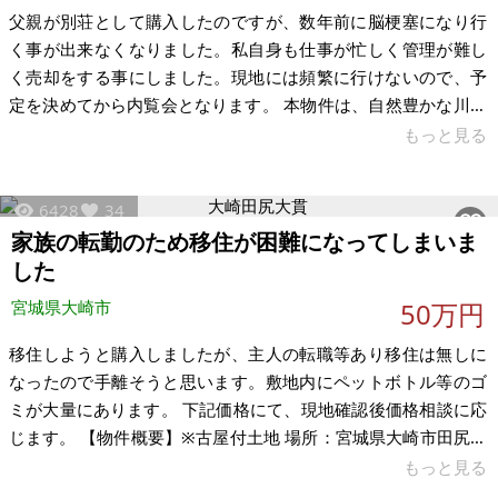
父親が別荘として購入したのですが、数年前に脳梗塞になり行
く事が出来なくなりました。私自身も仕事が忙しく管理が難し
く売却をする事にしました。現地には頻繁に行けないので、予
定を決めてから内覧会となります。 本物件は、自然豊かな川沿
いに位置しており、四季折々の美しい風景や満天の星空を楽し
もっと見る
める魅力的な立地です。春～夏は山の散策や渓流釣り、秋は紅
葉を眺めながらのハイキング、冬は車で約14分の「会津高原た
6428
34
かつえスキー場」でスキーやスノーボードが楽しめます。雪の
家族の転勤のため移住が困難になってしまいま
多い地域ではありますが、敷地は平坦で除雪機も付属してお
した
り、冬季の生活も安心。広々とした敷地では、バーベキューな
どの屋外アクティビティも満喫できます
宮城県大崎市
50万円
移住しようと購入しましたが、主人の転職等あり移住は無しに
なったので手離そうと思います。敷地内にペットボトル等のゴ
ミが大量にあります。 下記価格にて、現地確認後価格相談に応
じます。 【物件概要】※古屋付土地 場所：宮城県大崎市田尻大
貫 土地： 建物： 構造：木造平屋 現況：空家 希望価格：20～
もっと見る
50万円（要相談） ※現状有姿、および公簿売買でのお取引きと