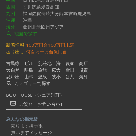
中国
岡山
広島
鳥取
島根
山口
四国
香川
徳島
愛媛
高知
九州
福岡
佐賀
長崎
大分
熊本
宮崎
鹿児島
沖縄
沖縄
海外
豪州
北米
欧州
アジア
地図で探す
新着情報
100万円台
100万円未満
掘り出し
何百万
千万台
億円台
古民家
ビル
別荘地
海
農家
商店
大自然
離島
旅館
広大
雪国
投資
思い出
山林
温泉
狭小
公共
海外
カテゴリーで探す
BOU HOUSE（シェア別荘）
ご質問・お問い合わせ
みんなの掲示板
売ります掲示板
買いますメッセージ