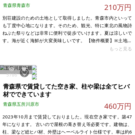
洗となります。お風呂は現在使用し
青森県青森市
210万円
別荘建設のための土地として取得しました。青森市内といって
も丁度中心地になります。そのため、観光、特に東北の風物詩
ねぶた祭りなどは非常に便利で徒歩でいけます。夏は涼しいで
す。海が近く海鮮が大変美味しいです。 【物件概要】※土地の
み 場所：青森県青森市矢作 土地：63坪 建物：なし 構造： 現
もっと見る
況：空き地（ライフライン敷設あり） 希望価格：210万円（サ
マーセール） ※現状有姿、および公簿売買でのお取引きとなり
ます。
5786
3
青森県で賃貸してた空き家、柱や梁は全てヒバ
材でできています
青森県五所川原市
460万円
2023年10月まで賃貸しておりました。現在空き家です。築47
年になります。 古いので屋根の葺き替え等必要です。建物は、
柱、梁など総ヒバ材、外壁はヘーベルライト仕様です。車は約6