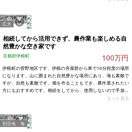
めすぐにお引き渡し可能です。価格についてはご相談くださ
い。 市街地内で、宝塚駅から歩ける距離ですので、立地は良い
かと思います。上水と電気は通っています（現状契約はしてい
広大
5912
59
ません）。建物は未登記です。雨漏りが発生していて、腐食箇
所も多いです。道路から敷地へは、通路（通行承諾未取得）を
相続してから活用できず、農作業も楽しめる自
通る必要があり、再建築不可です。 【
然豊かな空き家です
京都府伊根町
100万円
伊根町の菅野地区です、伊根の舟屋群から車で10分程度の場所
になります。山に囲まれた自然豊かな場所にあり、海も素敵で
すが、自然も素敵です。畑を作ることもでき、農作業されたい
方にもおすすめです。相続をしてから、使用しないので手放す
ことになりました。残置物はそのまま置いておきます。その分
もっと見る
金額に反映させて頂いております。長い間、空き家にしている
ので、修繕箇所はたくさんあります。ご理解頂ける方のみでご
検討宜しくお願い致します。 建物、設備も修繕必須です。残置
別荘地
海
77792
254
物込みの金額です。 【物件概要】※古屋付土地 場所：京都府与