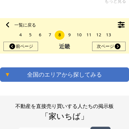
たします。また内覧も可能でございます。ご質問等ございまし
もっと見る
たら、お気軽にご相談頂けますと幸いです。 2021年9月頃に約
150万円ほどで内装の大規模リフォームを行なっています。リ
フォーム箇所は、全部屋、トイレ、浴室、洗面台、キッチン、
一覧に戻る
換気扇、玄関扉です。 【物件概要】（区分所有） 場所：大阪府
4
5
6
7
8
9
10
11
12
13
柏原市本郷 土地： 建物：専有面積57.72㎡、バルコニー面積8.7
近畿
前ページ
次ページ
▼
全国のエリアから探してみる
不動産を直接売り買いする人たちの掲示板
「家いちば」