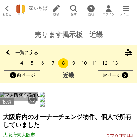
家いちば
もどる
TOP
投稿
探す
説明
ログイン
メニュー
売ります掲示板 近畿
一覧に戻る
4
5
6
7
8
9
10
11
12
13
近畿
前ページ
次ページ
7001
60
投資
大阪府内のオーナーチェンジ物件、個人で所有
していました
大阪府東大阪市
270万円