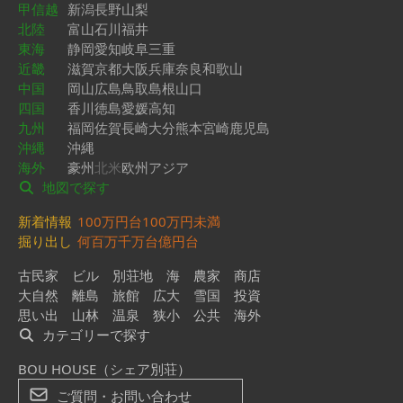
甲信越
新潟
長野
山梨
北陸
富山
石川
福井
東海
静岡
愛知
岐阜
三重
近畿
滋賀
京都
大阪
兵庫
奈良
和歌山
中国
岡山
広島
鳥取
島根
山口
四国
香川
徳島
愛媛
高知
九州
福岡
佐賀
長崎
大分
熊本
宮崎
鹿児島
沖縄
沖縄
海外
豪州
北米
欧州
アジア
地図で探す
新着情報
100万円台
100万円未満
掘り出し
何百万
千万台
億円台
古民家
ビル
別荘地
海
農家
商店
大自然
離島
旅館
広大
雪国
投資
思い出
山林
温泉
狭小
公共
海外
カテゴリーで探す
BOU HOUSE（シェア別荘）
ご質問・お問い合わせ