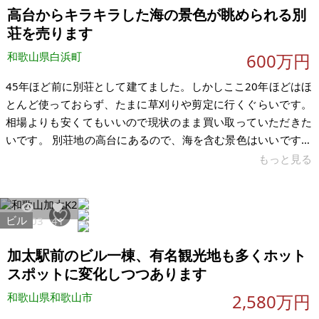
謝郡伊根町菅野 土地：677.67㎡ 建物：225.11㎡ 構造：木造 現
高台からキラキラした海の景色が眺められる別
況：空き家
荘を売ります
和歌山県白浜町
600万円
45年ほど前に別荘として建てました。しかしここ20年ほどはほ
とんど使っておらず、たまに草刈りや剪定に行くぐらいです。
相場よりも安くてもいいので現状のまま買い取っていただきた
いです。 別荘地の高台にあるので、海を含む景色はいいです。
建物は古いのでリフォームが必要です。土地は登記されている
もっと見る
のですが、家屋は未登記となります。土台部分の鉄骨の腐食が
あるのでかなりのリフォームが必要となると思います。現状で
買っていただけるのであれば 値段はまた ご相談させて下さい。
ビル
33103
41
【物件概要】※古屋付土地（現状渡し）となります 場所：和歌
山県西牟婁郡白浜町 土地：約300坪 建物：約40坪 構造：平屋
加太駅前のビル一棟、有名観光地も多くホット
建 現況：空き
スポットに変化しつつあります
和歌山県和歌山市
2,580万円