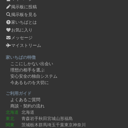
掲示板に投稿
掲示板を見る
家いちばとは
お気に入り
メッセージ
マイストリーム
家いちばの特徴
ここにしかない出会い
理想の相手を選ぶ
安心安全の独自システム
今あるものを大切に
ご利用ガイド
よくあるご質問
商談・契約の流れ
北海道
北海道
東北
青森
岩手
秋田
宮城
山形
福島
関東
茨城
栃木
群馬
埼玉
千葉
東京
神奈川