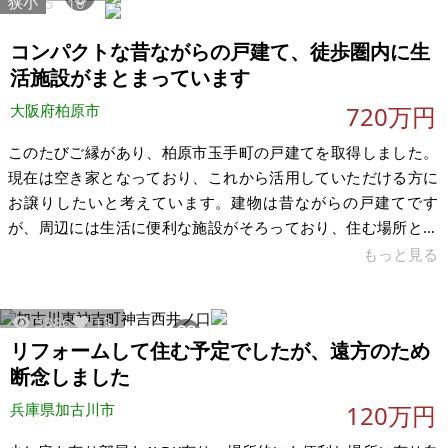
狭小
2705
10
以前の持ち主さんが交換しており、独立洗面台もおそらく同じ
時期に交換していると思われます。また半年ほど前の入居募集
コンパクトな昔ながらの戸建て、徒歩圏内に生
活施設がまとまっています
大阪府柏原市
720万円
このたびご縁があり、柏原市玉手町の戸建てを取得しました。
現在は空き家となっており、これから活用していただける方に
お譲りしたいと考えています。建物は昔ながらの戸建てです
が、周辺には生活に便利な施設がそろっており、住む場所とし
ての使いやすさを感じる立地です。場所の詳細は防犯面も考
もっと見る
え、「柏原市玉手町」までの公開とさせていただきます。 ご興
味を持っていただけた方には、現地を実際に見ていただき、雰
3886
13
囲気も含めて判断していただければと思っています。 希望価格
リフォームして住む予定でしたが、遠方のため
は下記の通りです。現況のままでのお引渡しを予定しており、
断念しました
まずは実際にご覧いただいたうえでご検討いただければと思い
ます。時期については、空き家のため比較
兵庫県加古川市
120万円