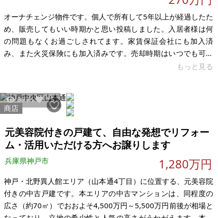
オーナチェンジ物件です。個人で所有して5年以上が経過したた
め、販売してもいい時期かと思い投稿しました。入居者様は何
の問題もなくお過ごしされてます。家賃保証会社にも加入済
み、また火災保険にも加入済みです。売却時期はいつでも可能
です。 途中道が狭くなっております。東大阪と八尾は今栄えて
もっと見る
いってますので地価は上がってきています。 【物件概要】※古
屋付土地 場所：大阪府東大阪市横小路町 土地：40.96㎡ 建物：
3771
15
37.74㎡ 構造：木造 現況： 希望価格：270万円 ※現状有姿、お
商店
よび公簿売買でのお取引きとなります。
元美容院付きの戸建て、自由な発想でリフォー
ム・活用いただける方へお譲りします
兵庫県神戸市
1,280万円
神戸・北野異人館エリア（山本通4丁目）に位置する、元美容院
付きの中古戸建です。本エリアの中古マンションは、同程度の
広さ（約70㎡）でおおよそ4,500万円～5,500万円前後が相場と
なっており、立地の希少性と人気の高さがうかがえます。本物