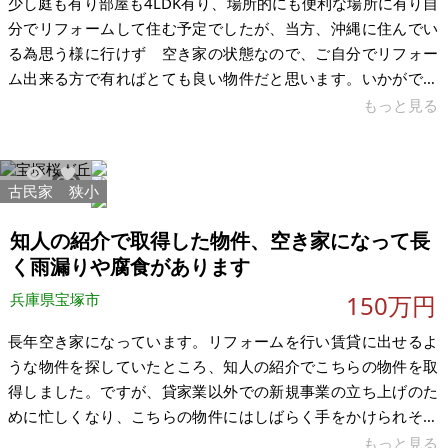
少し庭も有り部屋も4LDK有り、場所的にも便利な場所に有り自
分でリフォームして住む予定でしたが、当方、沖縄に住んでい
る為思う様に行けず 空き家の状態なので、ご自分でリフォー
ム出来る方で有ればとても良い物件だと思います。いかがです
か。空き家になって数年経過しております。トイレ、浴槽、キ
もっと見る
ッチン流しは、そのまま使用出来るかと思います。 出来れば下
記価格程でお譲り出来ればと考えています。宜しくお願い致し
ます。 【物件概要】※区分所有 場所：兵庫県加古川市東神吉町
古民家
狭小
10535
21
神吉 土地：216.92㎡ 持分十分の一 建物：64.15㎡ 構造：RC
現況：空き家 希望価格：120万円 ※現状有姿、および公簿売買
知人の紹介で取得した物件、空き家になって長
く雨漏りや腐食があります
兵庫県宝塚市
150万円
長年空き家になっています。リフォームを行い賃貸に出せるよ
うな物件を探していたところ、知人の紹介でこちらの物件を取
得しました。ですが、貸家業以外での新規事業の立ち上げのた
めに忙しくなり、こちらの物件にはしばらく手をかけられそう
にないため、購入してくださる方を探しております。空室のた
もっと見る