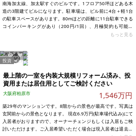
南海加太線、加太駅すぐのビルです。1フロア50坪ほどある木
造の3階建てビルになります。駐車場は、ビル前に4台＋軽1台
の駐車スペースがあります。80mほどの距離に11台駐車できる
コインパーキングがあり（200円/1回）、月極契約も可能で
す。（￥3,000円/月） 本物件は現在、1階は賃貸中、2階・3階
もっと見る
は空室となっております。オーナーチェンジ（収益物件）とし
てのお引渡しとなり、ご購入後は1階の賃貸収入を得ながら、空
室部分はご自身で利用するほか、新たに賃貸募集を行うなど、
投資
34944
27
さまざまな活用をご検討いただけます。 「加太」の地は、最近
とても熱く人気があります。ひな流しで有名な淡嶋神社や、加
最上階の一室を内装大規模リフォーム済み、投
太春日神社、
資用または居住用としてご検討ください
大阪府柏原市
1,546万円
築29年のマンションです。8階からの景色が最高です。写真は
玄関前からの景色となります。 現在6.9万円(駐車場代込み)にて
入居者がおりますので、オーナーチェンジもしくは入居もご検
討いただけます。ご入居希望いただく場合は現入居者は退去い