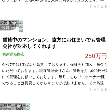
件は再建築不可ではありますが、その分、同エリアにおいて価
もっと見る
格を抑えて取得できる点が大きな魅力です。建物の一部は美容
院として使用されていたため、ネイルサロン・整体・予約制サ
ロンなどの小規模店舗としての活用や、デザイン事務所・アト
投資
6326
58
リエなどにも適しています。静かな住環境の中で「隠れ家的な
拠点」を持ちたい方におすすめです。 当方ではこれまで、比較
賃貸中のマンション、遠方にお住まいでも管理
的軽微な修繕で賃貸活用
会社が対応してくれます
兵庫県姫路市
250万円
令和7年6月半ばより賃貸しております。保証会社加入、敷金も
いただいております。現在管理会社さんに管理を月1,000円+税
にて管理をお願いしております。毎月こちらで（オーナー側）
でやることは賃貸してから今までほぼありません。その為遠方
にお住まいでもオーナー業が可能です。 家賃38,000円＋共益費
もっと見る
1,000円、管理費、修繕積立金、管理会社さんへの費用など支払
っても、毎月実質21,000円以上は残ります。 （表面利回り18%
以上） 物件の状態は、水回り（ユニットバス）は5～6年前程に