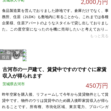
茨城県大子町
2,000万円
食品製造業を営んでおりました跡地です。倉庫だけでなく、事
務所、住居（2LDK）も敷地内に有ることから、これまでは各種
企業様、住居アパートのようなスタイルで貸し出しておりまし
た。この度空室になったのを機に売却したいと考えておりま
す。 父が買い求めた土地＆建物ですので維持していきたいとは
もっと見る
思うのですが、物件とは離れたところに住んでいる為に管理も
難しいと判断し決心致しました。現状倉庫は築30年以上となる
為写真の通りですが、中はとても綺麗な状態ですし即使用も可
投資
16904
110
能です。1階事務所、2階住居も即利用可ではございますが、内
装等気になる箇所がございましたらリノベお願いします。 食品
古河市の一戸建て、賃貸中ですのですぐに家賃
関連事業の跡地ですので、こ
収入が得られます
茨城県古河市
450万円
昨年空家を購入後、リフォームして今年から賃貸物件として賃
貸中です。物件のウリは賃貸中のため購入後即家賃収入が得ら
れることです。所有権、市街化区域、東京電力、プロパンガ