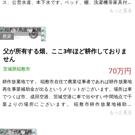
ス、公営水道、本下水です。ベッド、棚、洗濯機等家具付で
す。 現在3.7万円/月で賃貸しておりますので、利回りは約9.9％
もっと見る
となります。 【物件概要】※古屋付土地（現状渡し）となりま
す 場所:茨城県古河市中田 土地:99.07㎡ 建物:65.36㎡（昭和48
年） 構造:木造2階建 現況:賃貸中 希望価格:450万円（税込） 間
農家
22862
132
取り:4K 最寄駅:JR東北本線、東武日光線 栗橋駅徒歩30分 リフォ
ーム:キッチンの流し台交換、浴槽交
父が所有する畑、ここ3年ほど耕作しておりま
せん
茨城県稲敷市
70万円
耕作放棄地です。 稲敷市在住で農業従事者であれば耕作放棄地
再生事業補助金が出るというメリットがございます。場所は車
でつくば市、成田空港、茨城空港に車で出やすい中間地点で千
葉よりの場所にございます。 稲敷市耕作放棄地補助金
https://www.city.inashiki.lg.jp/page/page007030.html 年間最
もっと見る
大60万の補助金が最大3年でます。経費として認められるか不
明ですがレンタル羊とかで労力少ない方法で試されたらいかが
でしょう。 稲敷市新規就農補助金