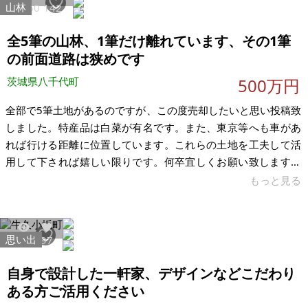
山林
27060
142
https://www.city.inashiki.lg.jp/page/page005458.html 稲敷市
農
全5筆の山林、1筆だけ離れています、その1筆
の前面道路は狭めです
茨城県八千代町
500万円
全部で5筆土地があるのですが、この度売却したいと思い投稿致
しました。特産品は白菜が有名です。また、東京等へも車があ
れば行ける距離に位置しています。これらの土地を工夫して活
用して下されば嬉しい限りです。何卒宜しくお願い致します。
【物件概要】※土地のみの物件です 場所：茨城県結城郡八千代
もっと見る
町大字尾崎 土地：合計1618㎡ 現況：山林 希望価格：500万円
思い出
40935
97
自身で設計した一軒家、デザインなどこだわり
ある方ご活用ください