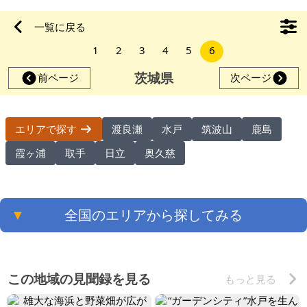
一覧に戻る
1
2
3
4
5
6
茨城県
前ページ
次ページ
渡良瀬
水戸
筑波山
鹿島
エリアで探す
霞ヶ浦
取手
日立
奥久慈
▼
全国のエリアから探してみる
この地域の見聞録を見る
もっと見る