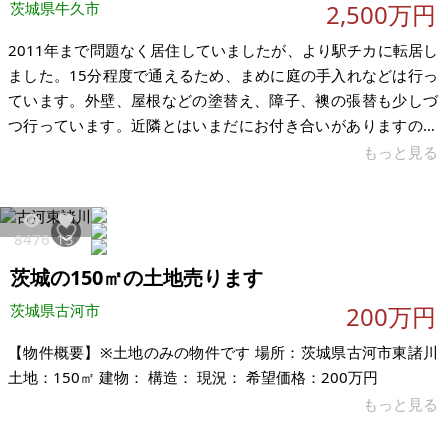
茨城県牛久市
2,500万円
2011年まで問題なく居住していましたが、より駅チカに転居し
ました。15分程度で通えるため、まめに庭の手入れなどは行っ
ています。外壁、屋根などの塗替え、障子、襖の張替も少しづ
つ行っています。近隣とはいまだにお付き合いがありますので
防犯上も安心です。 自ら(建築士)の設計施工管理物件です。当
もっと見る
時の最新技術を取り込んだこだわり設計となっていますので、
地区相場より高めの設定としています。デザイン、ライフスタ
イルにこだわりのある方にご活用用いただければ幸いです。価
8476
13
格希望に付きましては、この点を配慮します。個室プラン(何
茨城の150㎡の土地売ります
LDKとか)としていませんので、続間として広くお使いいただけ
ます。畳、コルク床なので
茨城県古河市
200万円
【物件概要】※土地のみの物件です 場所：茨城県古河市東諸川
土地：150㎡ 建物： 構造： 現況： 希望価格：200万円
もっと見る