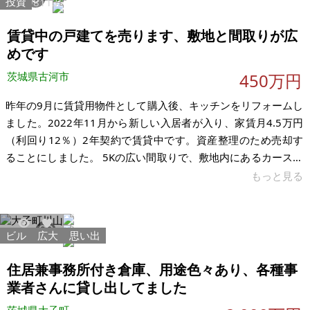
投資
24898
113
と小さな倉庫あり 構造：木造 現況：山林 希望価格：639万円
賃貸中の戸建てを売ります、敷地と間取りが広
めです
茨城県古河市
450万円
昨年の9月に賃貸用物件として購入後、キッチンをリフォームし
ました。2022年11月から新しい入居者が入り、家賃月4.5万円
（利回り12％）2年契約で賃貸中です。資産整理のため売却す
ることにしました。 5Kの広い間取りで、敷地内にあるカースペ
ースと庭があります。JR宇都宮線古河駅から徒歩20分と東武日
もっと見る
光線新古河駅から徒歩19分の徒歩圏です。告知事項あります。
【物件概要】※古屋付土地（現状渡し）となります 場所：茨城
県古河市桜町 土地：186㎡ 建物：84.45㎡ 構造：木造スレート
ビル
広大
思い出
31729
77
葺2階建 現況：賃貸中 希望価格：450万円(税込) ※現状有姿、
および公簿売買でのお取引きとなります。
住居兼事務所付き倉庫、用途色々あり、各種事
業者さんに貸し出してました