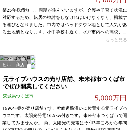
築25年残債無し、両親が住んでいますが、介護や子育て状況に
対応するため、転居の検討をしなければいけなくなり、掲載す
る運びとなりました。市内ではベッドタウン地として人気があ
る土地柄となります。小中学校も近く、水戸市内への高校、大
学へもこの地から通っておりましたので、子育てに優しい立地
もっと見る
です。 そろそろ、壁の塗り替えなどのリフォームのフェーズに
入りましたので、その分を差し引いて金額を算出しておりま
す。また200坪の広い土地で納屋も現存しており、車庫及び駐
ビル
商店
31791
45
輪場としても活用できます。また、家庭菜園としてすぐに植え
付け可能な部分もございます。 東日本大震災でもほとんど影響
元ライブハウスの売り店舗、未来都市つくば市
はありませんでした。非常に思い
でぜひ開業してください
茨城県つくば市
5,000万円
1996年築の売り店舗です。幹線道路沿いに位置する元ライブハ
ウスです。太陽光発電16,5kw付きです。未来都市つくば市で開
業してみませんか。 尚、太陽光の売電は令和3年ころから年間
100万円位の収益で、先が長くあります。建物1階玄関西側、2