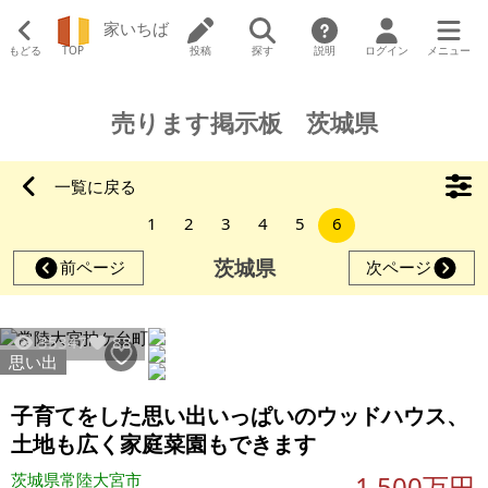
家いちば
もどる
TOP
投稿
探す
説明
ログイン
メニュー
売ります掲示板 茨城県
一覧に戻る
1
2
3
4
5
6
茨城県
前ページ
次ページ
35347
88
思い出
子育てをした思い出いっぱいのウッドハウス、
土地も広く家庭菜園もできます
茨城県常陸大宮市
1,500万円