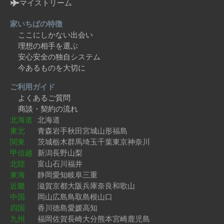
マイストリーム
家いちばの特徴
ここにしかない出会い
理想の相手を選ぶ
安心安全の独自システム
今あるものを大切に
ご利用ガイド
よくあるご質問
商談・契約の流れ
北海道
北海道
東北
青森
岩手
秋田
宮城
山形
福島
関東
茨城
栃木
群馬
埼玉
千葉
東京
神奈川
甲信越
新潟
長野
山梨
北陸
富山
石川
福井
東海
静岡
愛知
岐阜
三重
近畿
滋賀
京都
大阪
兵庫
奈良
和歌山
中国
岡山
広島
鳥取
島根
山口
四国
香川
徳島
愛媛
高知
九州
福岡
佐賀
長崎
大分
熊本
宮崎
鹿児島