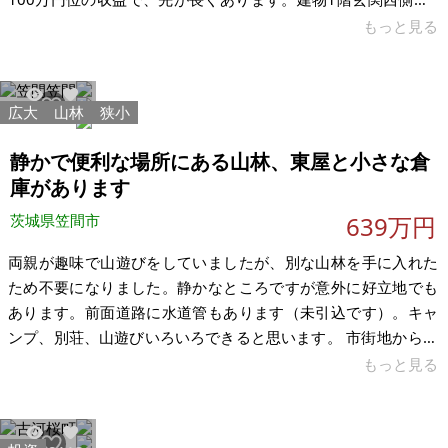
階玄関東側につきましては、1階を店舗として利用し、2階は貸
もっと見る
し出す方法、又はその逆で収益アップを考慮するなどご検討下
さい。元々はアミューズメントカジノバーでした。その後ライ
ブハウスとして前年まで営業していました。現在空き店舗駐車
広大
山林
狭小
63027
340
場があり、24時間、車の往来が激しい場所です。茨城県つくば
市大角豆交差点付近です。 【物件概要】※古屋付土地（現状渡
静かで便利な場所にある山林、東屋と小さな倉
し）となり
庫があります
茨城県笠間市
639万円
両親が趣味で山遊びをしていましたが、別な山林を手に入れた
ため不要になりました。静かなところですが意外に好立地でも
あります。前面道路に水道管もあります（未引込です）。キャ
ンプ、別荘、山遊びいろいろできると思います。 市街地から車
で10分、最寄りのJR笠間駅まで車で15分、最寄りの高速道路友
もっと見る
部インターまで車で10分。山林ですが便利な場所です。上水道
引込可能です。 【物件概要】※古屋付土地（現状渡し）となり
ます 場所：茨城県笠間市笠間 土地：山林 2,111㎡ 建物：東屋