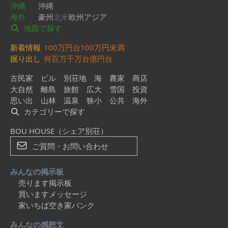
沖縄
沖縄
海外
豪州
北米
欧州
アジア
地図で探す
新着情報
100万円台
100万円未満
掘り出し
何百万
千万台
億円台
古民家
ビル
別荘地
海
農家
商店
大自然
離島
旅館
広大
雪国
投資
思い出
山林
温泉
狭小
公共
海外
カテゴリーで探す
BOU HOUSE（シェア別荘）
ご質問・お問い合わせ
みんなの掲示板
売ります掲示板
買いますメッセージ
家いちば空き家バンク
みんなの感想文