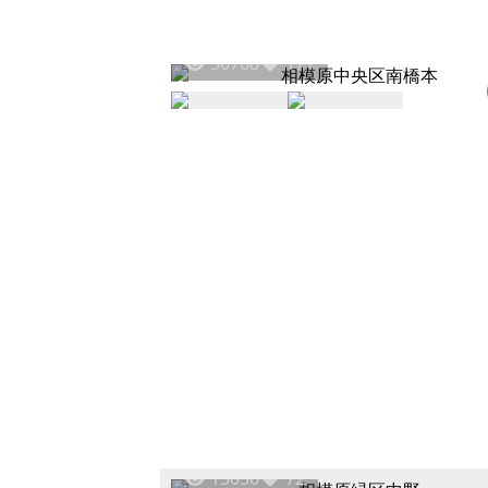
56768
171
15056
72