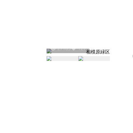
27183
127