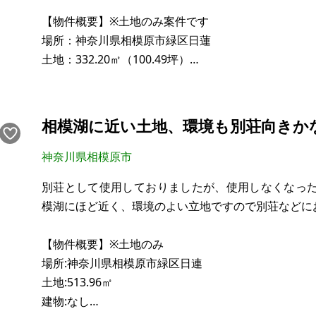
【物件概要】※土地のみ案件です
場所：神奈川県相模原市緑区日蓮
土地：332.20㎡（100.49坪）
建物：なし
構造：
現況：更地（造成済み）水道引込有／プロパン
相模湖に近い土地、環境も別荘向きか
希望価格：400万円
神奈川県相模原市
※現状有姿、および公簿売買でのお取引きとなります
別荘として使用しておりましたが、使用しなくなっ
模湖にほど近く、環境のよい立地ですので別荘などに
【物件概要】※土地のみ
場所:神奈川県相模原市緑区日連
土地:513.96㎡
建物:なし