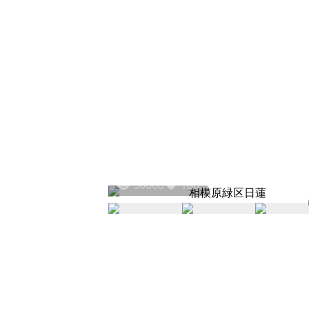
50660
188