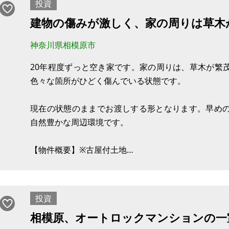
投資
間が10分で結ばれることになり
建物の傷みが激しく、家の周りは草木
神奈川県相模原市
20年程度ずっと空き家です。家の周りは、草木が繁
色々な箇所がひどく傷んでいる状態です。
現在の状態のままでお渡しする形となります。早め
自然豊かな周辺環境です。
【物件概要】※古屋付土地
場所：神奈川県相模原市緑区中野
土地：173㎡（私道59㎡含む）
建物：66.91㎡
投資
構造：木造
相模原、オートロックマンションの一
現況：空き家