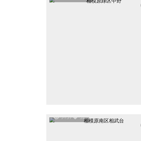
9137
32