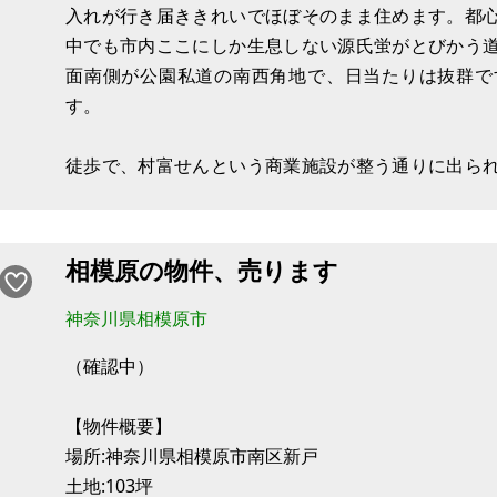
入れが行き届ききれいでほぼそのまま住めます。都
管理費・修繕積立金：10,100円
中でも市内ここにしか生息しない源氏蛍がとびかう
面南側が公園私道の南西角地で、日当たりは抜群で
す。
徒歩で、村富せんという商業施設が整う通りに出ら
はこまりません。また近くにはノーベル賞のとられ
職されたかたでも、安心してお住まいできる場所にな
丘小学校 緑が
相模原の物件、売ります
神奈川県相模原市
（確認中）
【物件概要】
場所:神奈川県相模原市南区新戸
土地:103坪