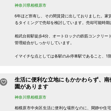
神奈川県相模原市
6年ほど所有し、その間賃貸に出しておりました。家
るタイミングで売却を検討しています。売却可能時期
相武台前駅徒歩4分、オートロックの鉄筋コンクリートマ
管理組合がしっかりしています。
イマイチな点としては各駅のみ停車駅であること、1
【物件概要】（区分所有）
場所：神奈川県相模原市南区相武台
生活に便利な立地にもかかわらず、南
土地：
園があります
建物：18㎡ 地上3階建1階部分
構造：鉄筋コンクリート
神奈川県相模原市
現況：入居(7月中旬退去予定)
相模原市中央区生活に便利な場所なのに、閑静や住宅