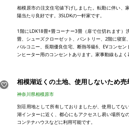
相模原市の注文住宅値下げしました。転勤に伴い、
陽当たり良好です。3SLDKの一軒家です。
1階にLDK18畳+畳コーナー3畳（扉で仕切れます
畳、シューズクローゼット、パントリー、2階に寝室、子
バルコニー、長期優良住宅、断熱等級6、EVコンセ
ンヒーター用のコンセントあります。家事動線もよく
バス停まで徒歩2分、コンビニ、幼稚園、小学校、中
です。お気軽にお問い合わせください。
相模湖近くの土地、使用しないため売
【物件
神奈川県相模原市
別荘用地として所有しておりましたが、使用してな
湖インターに近く、都心にもアクセスし易い場所な
コンテナハウスなどに利用可能です。