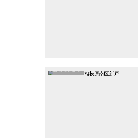
3432
2