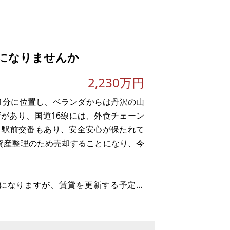
になりませんか
。
2,230万円
歩1分に位置し、ベランダからは丹沢の山
があり、国道16線には、外食チェーン
、駅前交番もあり、安全安心が保たれて
、資産整理のため売却することになり、今
期になりますが、賃貸を更新する予定で
業すると、仮称「神奈川県駅」と品川駅