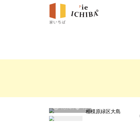
16741
12