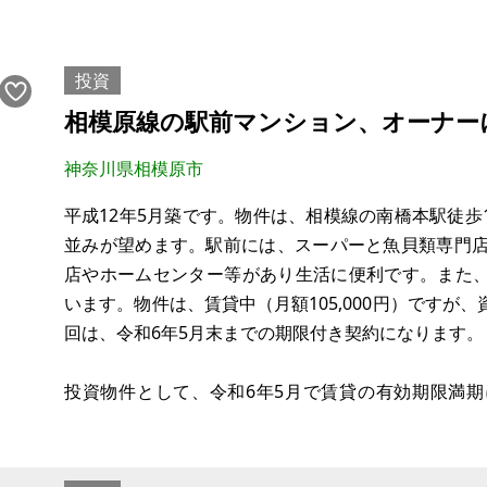
構造:
現況:更地
希望価格:190万円
投資
相模原線の駅前マンション、オーナー
※現状有姿、および公簿売買でのお取引きとなります
神奈川県相模原市
平成12年5月築です。物件は、相模線の南橋本駅徒
並みが望めます。駅前には、スーパーと魚貝類専門店
店やホームセンター等があり生活に便利です。また
います。物件は、賃貸中（月額105,000円）ですが
回は、令和6年5月末までの期限付き契約になります。
投資物件として、令和6年5月で賃貸の有効期限満
す。
令和9年に、リニア中央新幹線が東京と名古屋間を開