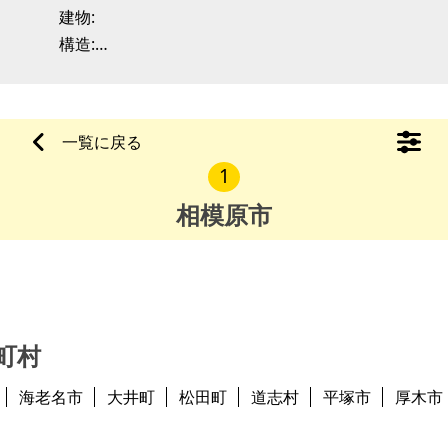
建物:
構造:
現況:
※問い合わせ多数あるいは取引条件等により、上記と
一覧に戻る
合意される場合もあります。
1
※物件を安く購入しても、購入後の維持費（税金、修
相模原市
町村
海老名市
大井町
松田町
道志村
平塚市
厚木市