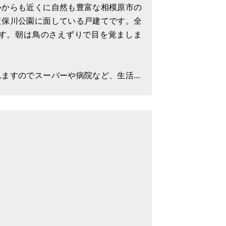
心からも近くに自然も豊富な相模原市の
道保川公園に面している戸建てです。全
す。朝は鳥のさえずりで目を覚ましま
れますのでスーバーや病院など、生活に
た、有名な北里大学病院があり、定年退
っています。近くに幼稚園 学区は光が