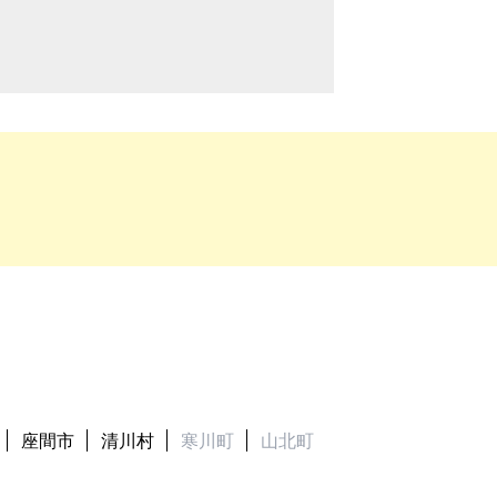
実際の取引価格とが異なる価格にて商談
繕費など）のほうが多くかかる場合もあ
座間市
清川村
寒川町
山北町