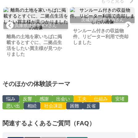
もっと見る
茨城県那珂郡 Y.Wさん
Previous
Ne
兵庫県淡路市 K.Yさん
サンルーム付きの収益物
離島の土地を家いちばに掲
件、リピーター利用で売却
載するとすぐに、二拠点生
しました
活をしたい買主様が見つか
りました
そのほかの体験談テーマ
悩み
反響
感謝
出会い
工夫
仕組み
安堵
思い出
相続
社会課題
困難
反省
関連するよくあるご質問（FAQ）