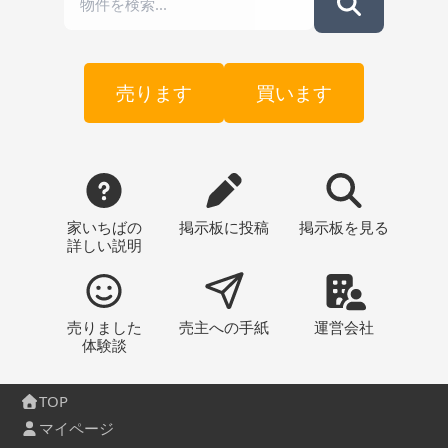
売ります
買います
家いちばの
掲示板
に投稿
掲示板
を見る
詳しい説明
売りました
売主への
手紙
運営会社
体験談
TOP
マイページ