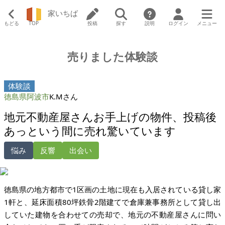
家いちば
もどる
TOP
投稿
探す
説明
ログイン
メニュー
売りました体験談
体験談
徳島県阿波市
K.Mさん
地元不動産屋さんお手上げの物件、投稿後
あっという間に売れ驚いています
悩み
反響
出会い
徳島県の地方都市で1区画の土地に現在も入居されている貸し家
1軒と、延床面積80坪鉄骨2階建てで倉庫兼事務所として貸し出
していた建物を合わせての売却で、地元の不動産屋さんに問い