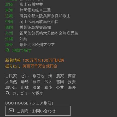
北陸
富山
石川
福井
東海
静岡
愛知
岐阜
三重
近畿
滋賀
京都
大阪
兵庫
奈良
和歌山
中国
岡山
広島
鳥取
島根
山口
四国
香川
徳島
愛媛
高知
九州
福岡
佐賀
長崎
大分
熊本
宮崎
鹿児島
沖縄
沖縄
海外
豪州
北米
欧州
アジア
地図で探す
新着情報
100万円台
100万円未満
掘り出し
何百万
千万台
億円台
古民家
ビル
別荘地
海
農家
商店
大自然
離島
旅館
広大
雪国
投資
思い出
山林
温泉
狭小
公共
海外
カテゴリーで探す
BOU HOUSE（シェア別荘）
ご質問・お問い合わせ