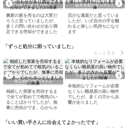
Previous
Ne
新潟県十日町市 H.Mさん
栃木県那須郡 H.Kさん
農家の家を売るのは大変だ
厄介な遺産だと思っていま
ろうと思っていましたが、
したが、いざ自分の手を離
多くの問い合わせがあり満
れると淋しい気持ちになり
足できる売却ができました
ます
「ずっと処分に困っていました」
もっと見る
Previous
Ne
千葉県君津市 K.Hさん
埼玉県杉戸町 Y.Kさん
本格的なリフォームが必要
相続した実家を売却するま
なくらい難易度の高い物件
で全てが初めてで根気のい
でしたが、多くの方から反
ることばかりでしたが、無
響がありました
事に売却ができ、心からホ
ッとしました
「いい買い手さんに出会えてよかったです」