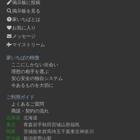
掲示板に投稿
掲示板を見る
家いちばとは
お気に入り
メッセージ
マイストリーム
家いちばの特徴
ここにしかない出会い
理想の相手を選ぶ
安心安全の独自システム
今あるものを大切に
ご利用ガイド
よくあるご質問
商談・契約の流れ
北海道
北海道
東北
青森
岩手
秋田
宮城
山形
福島
関東
茨城
栃木
群馬
埼玉
千葉
東京
神奈川
甲信越
新潟
長野
山梨