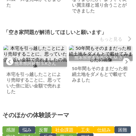
た
い買主様と巡り合うことが
できました
「空き家問題が解消してほしいと願います」
もっと見る
熊本県熊本市西区 K.M.さん
Previous
Ne
熊本県阿蘇郡 S.Kさん
50年間もそのままだった相
本宅を引っ越したことによ
続土地をダメもとで載せて
り売却することに、思って
みました
いた倍に近い金額で売れま
した
そのほかの体験談テーマ
感謝
悩み
反響
社会課題
工夫
仕組み
困難