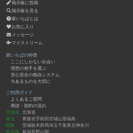
掲示板に投稿
掲示板を見る
家いちばとは
お気に入り
メッセージ
マイストリーム
家いちばの特徴
ここにしかない出会い
理想の相手を選ぶ
安心安全の独自システム
今あるものを大切に
ご利用ガイド
よくあるご質問
商談・契約の流れ
北海道
北海道
東北
青森
岩手
秋田
宮城
山形
福島
関東
茨城
栃木
群馬
埼玉
千葉
東京
神奈川
甲信越
新潟
長野
山梨