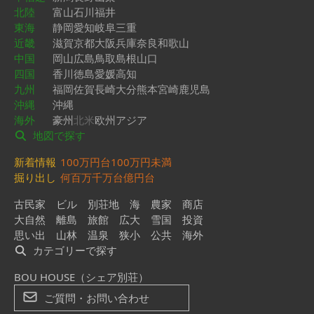
北陸
富山
石川
福井
東海
静岡
愛知
岐阜
三重
近畿
滋賀
京都
大阪
兵庫
奈良
和歌山
中国
岡山
広島
鳥取
島根
山口
四国
香川
徳島
愛媛
高知
九州
福岡
佐賀
長崎
大分
熊本
宮崎
鹿児島
沖縄
沖縄
海外
豪州
北米
欧州
アジア
地図で探す
新着情報
100万円台
100万円未満
掘り出し
何百万
千万台
億円台
古民家
ビル
別荘地
海
農家
商店
大自然
離島
旅館
広大
雪国
投資
思い出
山林
温泉
狭小
公共
海外
カテゴリーで探す
BOU HOUSE（シェア別荘）
ご質問・お問い合わせ