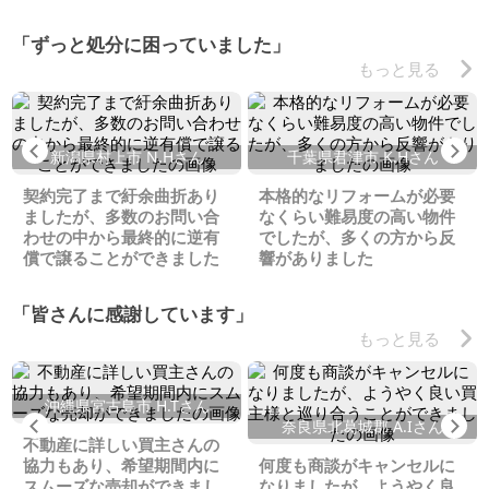
「ずっと処分に困っていました」
もっと見る
Previous
Ne
新潟県村上市 N.Hさん
千葉県君津市 K.Hさん
契約完了まで紆余曲折あり
本格的なリフォームが必要
ましたが、多数のお問い合
なくらい難易度の高い物件
わせの中から最終的に逆有
でしたが、多くの方から反
償で譲ることができました
響がありました
「皆さんに感謝しています」
もっと見る
沖縄県宮古島市 H.Tさん
Previous
Ne
奈良県北葛城郡 A.Iさん
不動産に詳しい買主さんの
協力もあり、希望期間内に
何度も商談がキャンセルに
スムーズな売却ができまし
なりましたが、ようやく良