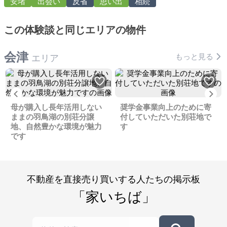
安堵
出会い
反省
思い出
相続
この体験談と同じエリアの物件
会津
もっと見る
エリア
Previous
Ne
母が購入し長年活用しない
奨学金事業向上のために寄
ままの羽鳥湖の別荘分譲
付していただいた別荘地で
地、自然豊かな環境が魅力
す
です
不動産を直接売り買いする人たちの掲示板
「家いちば」