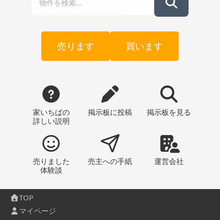
売ります
買います
家いちばの
掲示板
に投稿
掲示板
を見る
詳しい説明
売りました
売主への
手紙
運営会社
体験談
TOP
マイページ