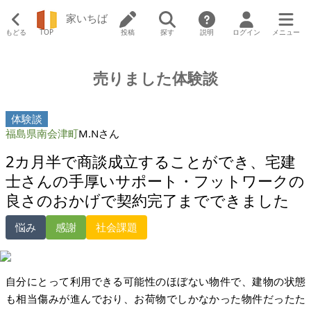
家いちば
もどる
TOP
投稿
探す
説明
ログイン
メニュー
売りました体験談
体験談
福島県南会津町
M.Nさん
2カ月半で商談成立することができ、宅建
士さんの手厚いサポート・フットワークの
良さのおかげで契約完了までできました
悩み
感謝
社会課題
自分にとって利用できる可能性のほぼない物件で、建物の状態
も相当傷みが進んでおり、お荷物でしかなかった物件だったた