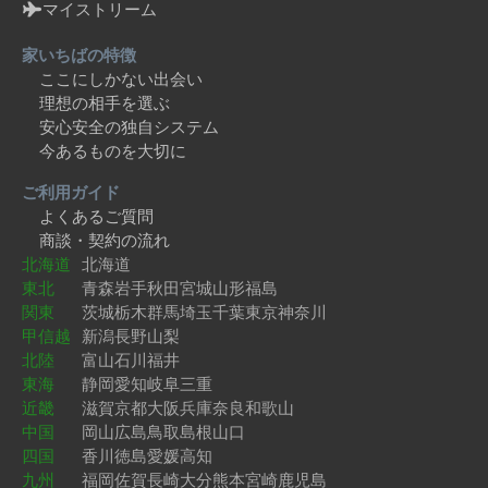
マイストリーム
家いちばの特徴
ここにしかない出会い
理想の相手を選ぶ
安心安全の独自システム
今あるものを大切に
ご利用ガイド
よくあるご質問
商談・契約の流れ
北海道
北海道
東北
青森
岩手
秋田
宮城
山形
福島
関東
茨城
栃木
群馬
埼玉
千葉
東京
神奈川
甲信越
新潟
長野
山梨
北陸
富山
石川
福井
東海
静岡
愛知
岐阜
三重
近畿
滋賀
京都
大阪
兵庫
奈良
和歌山
中国
岡山
広島
鳥取
島根
山口
四国
香川
徳島
愛媛
高知
九州
福岡
佐賀
長崎
大分
熊本
宮崎
鹿児島