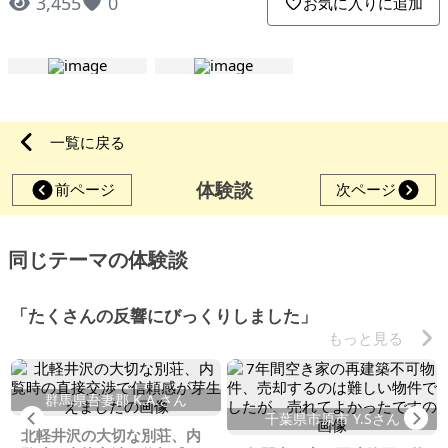
3,455
0
お気に入りに追加
一覧に戻る
体験談
前ページ
次ページ
同じテーマの体験談
「たくさんの反響にびっくりしました」
もっと見る
群馬県吾妻郡 K.A.さん
Previous
Ne
千葉県市原市 Y.Sさん
北軽井沢の大切な別荘、内