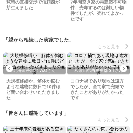
覧時の直接交渉で信頼感が
7年間空き家の再建築不可物
芽生えました
件、売却するのは難しい物
件でしたが、売れてよかっ
たです
「親から相続した実家でした」
もっと見る
Previous
Ne
北海道茅部郡 W.Oさん
和歌山県西牟婁郡 S.Tさん
大規模修繕か、解体か悩む
コロナ禍であり現地は遠方
ような建物に数日で10件ほ
でしたが、全て家で完結で
ど問い合わせいただきまし
きたことがありがたかった
た
です
「皆さんに感謝しています」
もっと見る