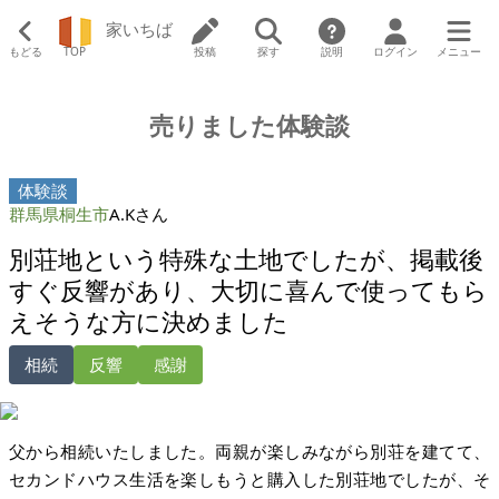
家いちば
もどる
TOP
投稿
探す
説明
ログイン
メニュー
売りました体験談
体験談
群馬県桐生市
A.Kさん
別荘地という特殊な土地でしたが、掲載後
すぐ反響があり、大切に喜んで使ってもら
えそうな方に決めました
相続
反響
感謝
父から相続いたしました。両親が楽しみながら別荘を建てて、
セカンドハウス生活を楽しもうと購入した別荘地でしたが、そ