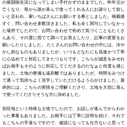
の後闘病生活になってしまい手付かずのままでした。昨年父が
亡くなり、母から誰か喜んで使ってくれる人にお譲りして欲し
いと言われ、家いちばさんにお願いする事としました。掲載後
すぐ、問い合わせ多数頂きました。私も全く関与していなかっ
た場所でしたので、お問い合わせで初めて気づくこともたくさ
んあり、その度に慌てて調べてお答えしたり、記事の変更をお
願いしたりしました。 たくさんのお問い合わせの中には、冷や
かし的なものもありましたが、いつもどなたにも迅速かつ丁寧
に心込めてと対応してきたつもりです。こちらが誠意をみせれ
ばお相手もそのように対応してくださるのだなぁと何度も感じ
ました。土地の整備も遠距離ではありましたが、時間をみつけ
て通って気持ちよく見学していただけるよう心がけました。最
終的には、こちらの実情をご理解くださり、土地を大切に喜ん
で使ってくださりそうな方に決めました。
別荘地という特殊な土地でしたので、お話しが進んでからわか
った事案もありました。お相手には丁寧に説明を続け、それで
もこちらの手落ちですので、破談になっても仕方ないと思って