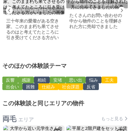
静岡県富士宮市 M.Hさん
Previous
Ne
徳島県三好郡 M.Tさん
たくさんのお問い合わせの
三十年来の愛着がある空き
中から物件のことを理解さ
家、このまま朽ち果てさせ
れた方に売却できました
るのはと考えてたところに
引き受けてくださる方がい
ました
そのほかの体験談テーマ
反響
感謝
相続
安堵
思い出
悩み
工夫
出会い
困難
仕組み
社会課題
反省
この体験談と同じエリアの物件
両毛
もっと見る
エリア