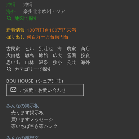
沖縄
沖縄
海外
豪州
北米
欧州
アジア
地図で探す
新着情報
100万円台
100万円未満
掘り出し
何百万
千万台
億円台
古民家
ビル
別荘地
海
農家
商店
大自然
離島
旅館
広大
雪国
投資
思い出
山林
温泉
狭小
公共
海外
カテゴリーで探す
BOU HOUSE（シェア別荘）
ご質問・お問い合わせ
みんなの掲示板
売ります掲示板
買いますメッセージ
家いちば空き家バンク
みんなの感想文