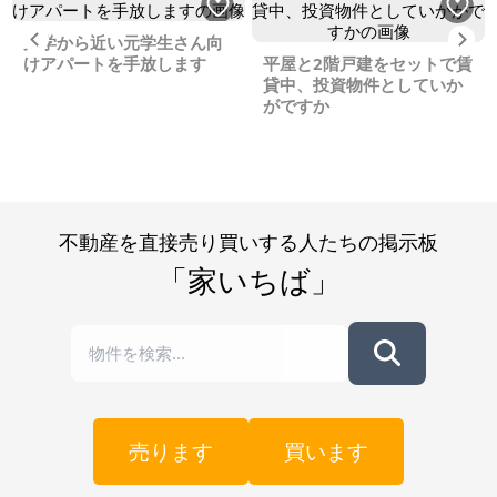
Previous
Ne
大学から近い元学生さん向
けアパートを手放します
平屋と2階戸建をセットで賃
貸中、投資物件としていか
がですか
不動産を直接売り買いする人たちの掲示板
「家いちば」
売ります
買います