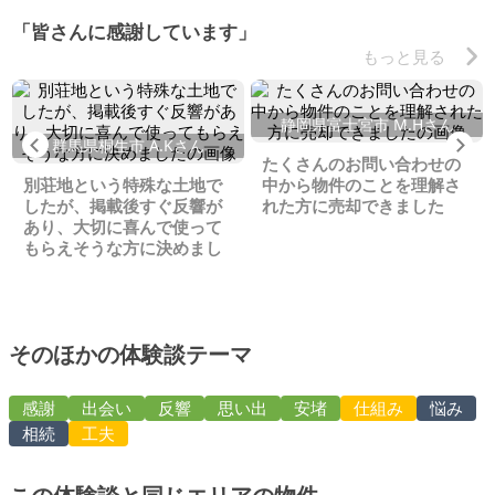
「皆さんに感謝しています」
もっと見る
静岡県富士宮市 M.Hさん
Previous
Ne
群馬県桐生市 A.Kさん
たくさんのお問い合わせの
別荘地という特殊な土地で
中から物件のことを理解さ
したが、掲載後すぐ反響が
れた方に売却できました
あり、大切に喜んで使って
もらえそうな方に決めまし
た
そのほかの体験談テーマ
感謝
出会い
反響
思い出
安堵
仕組み
悩み
相続
工夫