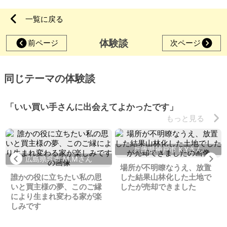
一覧に戻る
体験談
前ページ
次ページ
同じテーマの体験談
「いい買い手さんに出会えてよかったです」
もっと見る
兵庫県神戸市 K.Yさん
Previous
Ne
広島県呉市 M.Mさん
場所が不明瞭なうえ、放置
誰かの役に立ちたい私の思
した結果山林化した土地で
いと買主様の夢、このご縁
したが売却できました
により生まれ変わる家が楽
しみです