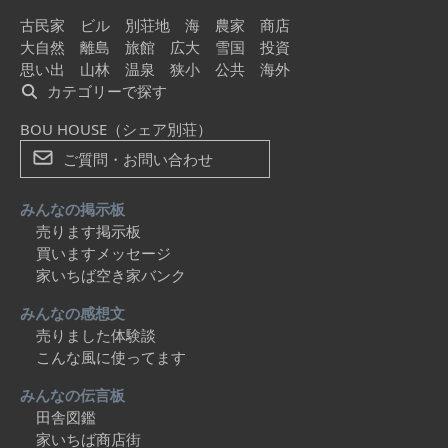
古民家
ビル
別荘地
海
農家
商店
大自然
離島
旅館
広大
雪国
投資
思い出
山林
温泉
狭小
公共
海外
カテゴリーで探す
BOU HOUSE（シェア別荘）
ご質問・お問い合わせ
みんなの掲示板
売ります掲示板
買いますメッセージ
家いちば空き家バンク
みんなの感想文
売りました体験談
こんな風に使ってます
みんなの伝言板
田舎図鑑
家いちば商店街