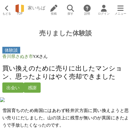
家いちば
もどる
TOP
投稿
探す
説明
ログイン
メニュー
売りました体験談
体験談
香川県さぬき市
Y.Kさん
買い換えのために売りに出したマンショ
ン、思ったよりはやく売却できました
出会い
感謝
雪国育ちのため南国にはあわず軽井沢方面に買い換えようと思
い売りにだしました。山の頂上に残雪が無いのが異国にきたよ
うで手放したくなったのです。