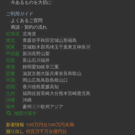
今あるものを大切に
ご利用ガイド
よくあるご質問
商談・契約の流れ
北海道
北海道
東北
青森
岩手
秋田
宮城
山形
福島
関東
茨城
栃木
群馬
埼玉
千葉
東京
神奈川
甲信越
新潟
長野
山梨
北陸
富山
石川
福井
東海
静岡
愛知
岐阜
三重
近畿
滋賀
京都
大阪
兵庫
奈良
和歌山
中国
岡山
広島
鳥取
島根
山口
四国
香川
徳島
愛媛
高知
九州
福岡
佐賀
長崎
大分
熊本
宮崎
鹿児島
沖縄
沖縄
海外
豪州
北米
欧州
アジア
地図で探す
新着情報
100万円台
100万円未満
掘り出し
何百万
千万台
億円台