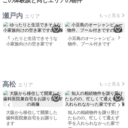
この体験談と同じエリアの物件
瀬戸内
もっと見る
エリア
Previous
Ne
ゆったりと生活できそうな
小豆島のオーシャンビュー
小家族向けの空き家です
物件、プール付きです
高松
もっと見る
エリア
Previous
Ne
大阪から移住して開業した
知人の相続物件を譲り受け
歯科医院兼自宅をお譲りし
たものの、忙しくて通えず
ます
手を入れられなかった家で